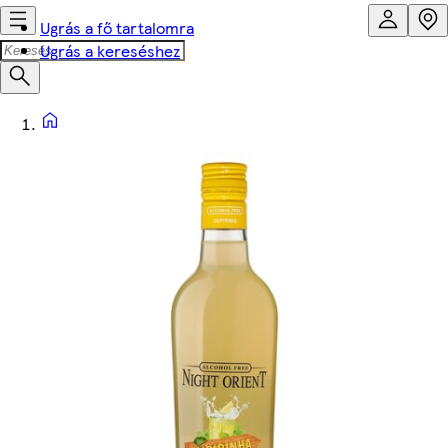
Ugrás a fő tartalomra
Ugrás a kereséshez