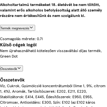
Alkoholtartalmú termékeket 18. életévét be nem töltött,
valamint erős alkoholos befolyásoltság alatt álló személy
részére nem értékesítünk és nem szolgálunk ki.
Termék megnevezés
Csomagolás mérete: 0.7l
Külső cégek logói
Nem újrahasználható kötelezően visszaváltási díjas termék,
Green Dot
Összetevők
Összetevők
Víz, Cukrok, Gyümölcslé koncentrátumból (lime 1, 9%, citrom
1, 4%), Aromák, Tartósítószerek: E202, E211, E220,
Stabilizátorok: E414, E445, Édesítőszerek: E950, E955,
Citromsav, Antioxidáns: E300, Szín: E102 (az E102 káros