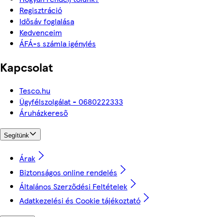
Regisztráció
Idősáv foglalása
Kedvenceim
ÁFÁ-s számla igénylés
Kapcsolat
Tesco.hu
Ügyfélszolgálat - 0680222333
Áruházkereső
Segítünk
Árak
Biztonságos online rendelés
Általános Szerződési Feltételek
Adatkezelési és Cookie tájékoztató