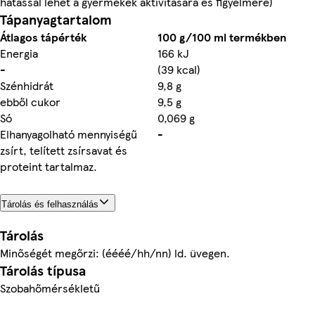
hatással lehet a gyermekek aktivitására és figyelmére)
Tápanyagtartalom
Átlagos tápérték
100 g/100 ml termékben
Energia
166 kJ
-
(39 kcal)
Szénhidrát
9,8 g
ebből cukor
9,5 g
Só
0,069 g
Elhanyagolható mennyiségű
-
zsírt, telített zsírsavat és
proteint tartalmaz.
Tárolás és felhasználás
Tárolás
Minőségét megőrzi: (éééé/hh/nn) ld. üvegen.
Tárolás típusa
Szobahőmérsékletű