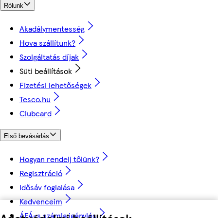
Rólunk
Akadálymentesség
Hova szállítunk?
Szolgáltatás díjak
Süti beállítások
Fizetési lehetőségek
Tesco.hu
Clubcard
Első bevásárlás
Hogyan rendelj tőlünk?
Regisztráció
Idősáv foglalása
Kedvenceim
ÁFÁ-s számla igénylés
Adatvédelmi beállítások