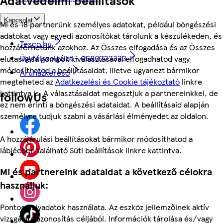
Kapcsolat
Mi és 18 partnerünk személyes adatokat, például böngészési
adatokat vagy egyedi azonosítókat tárolunk a készülékeden, és
Tesco.hu
hozzáférhetünk azokhoz. Az Összes elfogadása és az Összes
Ügyfélszolgálat - 0680222333
elutasítása gombok kiválasztásával elfogadhatod vagy
módosíthatod a beállításaidat, illetve ugyanezt bármikor
Áruházkereső
megteheted az
Adatkezelési és Cookie tájékoztató
linkre
kattintva is. A választásaidat megosztjuk a partnereinkkel, de
followUs
ez nem érinti a böngészési adataidat. A beállításaid alapján
személyre tudjuk szabni a vásárlási élményedet az oldalon.
A hozzájárulási beállításokat bármikor módosíthatod a
láblécben található Süti beállítások linkre kattintva.
Mi és partnereink adataidat a következő célokra
használjuk:
Pontos helyadatok használata. Az eszköz jellemzőinek aktív
vizsgálata azonosítás céljából. Információk tárolása és/vagy