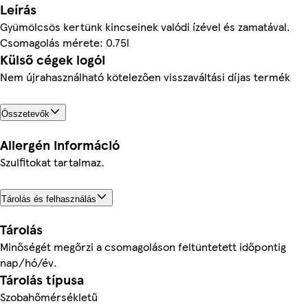
Leírás
Gyümölcsös kertünk kincseinek valódi ízével és zamatával.
Csomagolás mérete: 0.75l
Külső cégek logói
Nem újrahasználható kötelezően visszaváltási díjas termék
Összetevők
Allergén információ
Szulfitokat tartalmaz.
Tárolás és felhasználás
Tárolás
Minőségét megőrzi a csomagoláson feltüntetett időpontig
nap/hó/év.
Tárolás típusa
Szobahőmérsékletű