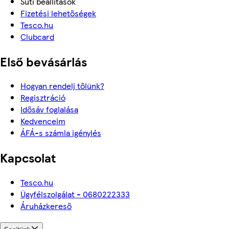
Süti beállítások
Fizetési lehetőségek
Tesco.hu
Clubcard
Első bevásárlás
Hogyan rendelj tőlünk?
Regisztráció
Idősáv foglalása
Kedvenceim
ÁFÁ-s számla igénylés
Kapcsolat
Tesco.hu
Ügyfélszolgálat - 0680222333
Áruházkereső