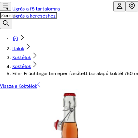
Ugrás a fő tartalomra
Ugrás a kereséshez
Italok
Koktélok
Koktélok
Eiler Früchtegarten eper ízesített boralapú koktél 750 m
Vissza a Koktélok