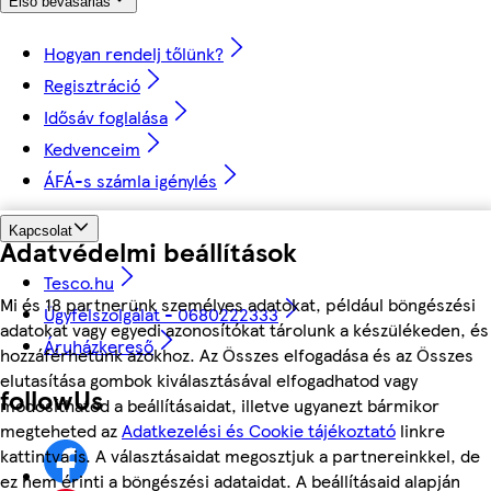
Első bevásárlás
Hogyan rendelj tőlünk?
Regisztráció
Idősáv foglalása
Kedvenceim
ÁFÁ-s számla igénylés
Kapcsolat
Adatvédelmi beállítások
Tesco.hu
Mi és 18 partnerünk személyes adatokat, például böngészési
Ügyfélszolgálat - 0680222333
adatokat vagy egyedi azonosítókat tárolunk a készülékeden, és
Áruházkereső
hozzáférhetünk azokhoz. Az Összes elfogadása és az Összes
elutasítása gombok kiválasztásával elfogadhatod vagy
followUs
módosíthatod a beállításaidat, illetve ugyanezt bármikor
megteheted az
Adatkezelési és Cookie tájékoztató
linkre
kattintva is. A választásaidat megosztjuk a partnereinkkel, de
ez nem érinti a böngészési adataidat. A beállításaid alapján