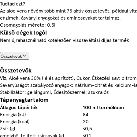
Tudtad ezt?
Az aloe vera növény több mint 75 aktív összetevőt, például vit
enzimek, ásványi anyagokat és aminosavakat tartalmaz.
Csomagolás mérete: 0.5l
Külső cégek logói
Nem újrahasználható kötelezően visszaváltási díjas termék
Összetevők
Összetevők
Víz, Aloé vera 30% (lé és aprított), Cukor, Étkezési sav: citr
Savanyúságot szabályozó anyagok: nátrium-citrát és kalcium-la
Stabilizátor: gellángumi, Édesítőszerrel: szukralóz
Tápanyagtartalom
Átlagos tápérték
100 ml termékben
Energia (kJ)
84
Energia (kcal)
20
Zsír (g)
<0,5
amelyből telített zsírsavak (g)
<0,1