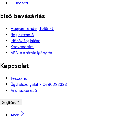
Clubcard
Első bevásárlás
Hogyan rendelj tőlünk?
Regisztráció
Idősáv foglalása
Kedvenceim
ÁFÁ-s számla igénylés
Kapcsolat
Tesco.hu
Ügyfélszolgálat - 0680222333
Áruházkereső
Segítünk
Árak