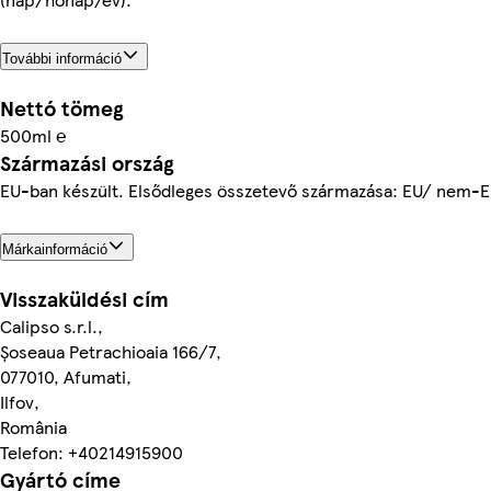
További információ
Nettó tömeg
500ml ℮
Származási ország
EU-ban készült. Elsődleges összetevő származása: EU/ nem-
Márkainformáció
Visszaküldési cím
Calipso s.r.l.,
Șoseaua Petrachioaia 166/7,
077010, Afumati,
Ilfov,
România
Telefon: +40214915900
Gyártó címe