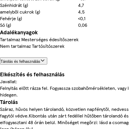
Szénhidrát (g)
4,7
amelyből cukrok (g)
4,5
Fehérje (g)
<0,1
Só (g)
0,06
Adalékanyagok
Tartalmaz Mesterséges édesítőszerek
Nem tartalmaz Tartósítószerek
Tárolás és felhasználás
Elkészítés és felhasználás
Javallat:
Felnyitás előtt rázza fel. Fogyassza szobahőmérsékleten, vagy 
hidegen.
Tárolás
Száraz, hűvös helyen tárolandó, közvetlen napfénytől, nedvess
fagytól védve.Kibontás után zárt fedéllel hűtőben tárolandó és
elfogyasztani 48 órán belül. Minőséget megőrzi: lásd a csomag
(nap/hónap/év).