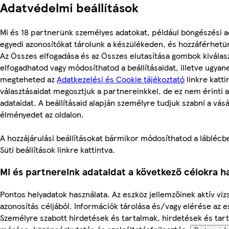
Adatvédelmi beállítások
Mi és 18 partnerünk személyes adatokat, például böngészési a
egyedi azonosítókat tárolunk a készülékeden, és hozzáférhetü
Az Összes elfogadása és az Összes elutasítása gombok kiválas
elfogadhatod vagy módosíthatod a beállításaidat, illetve ugyan
megteheted az
Adatkezelési és Cookie tájékoztató
linkre kattin
választásaidat megosztjuk a partnereinkkel, de ez nem érinti 
adataidat. A beállításaid alapján személyre tudjuk szabni a vásá
élményedet az oldalon.
A hozzájárulási beállításokat bármikor módosíthatod a láblécbe
Süti beállítások linkre kattintva.
Mi és partnereink adataidat a következő célokra ha
Pontos helyadatok használata. Az eszköz jellemzőinek aktív viz
azonosítás céljából. Információk tárolása és/vagy elérése az 
Személyre szabott hirdetések és tartalmak, hirdetések és tar