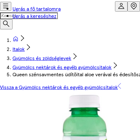
Ugrás a fő tartalomra
Ugrás a kereséshez
Italok
Gyümölcs és zöldséglevek
Gyümölcs nektárok és egyéb gyümölcsitalok
Queen szénsavmentes üdítőital aloe verával és édesítős
Vissza a Gyümölcs nektárok és egyéb gyümölcsitalok