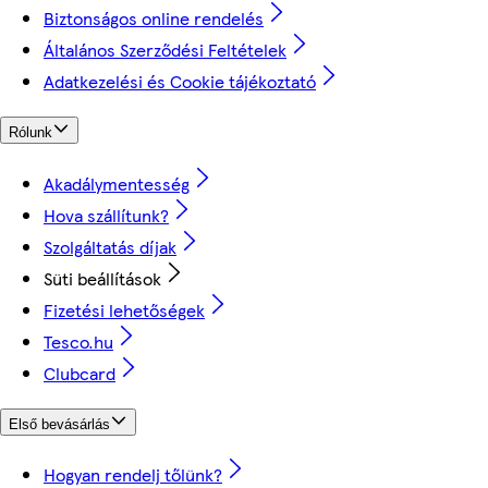
Biztonságos online rendelés
Általános Szerződési Feltételek
Adatkezelési és Cookie tájékoztató
Rólunk
Akadálymentesség
Hova szállítunk?
Szolgáltatás díjak
Süti beállítások
Fizetési lehetőségek
Tesco.hu
Clubcard
Első bevásárlás
Hogyan rendelj tőlünk?