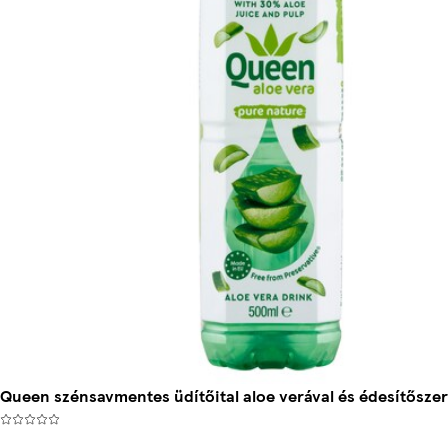
Queen szénsavmentes üdítőital aloe verával és édesítőszer