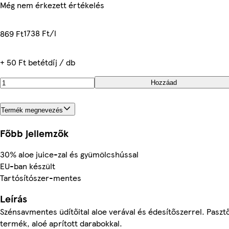
Még nem érkezett értékelés
1738 Ft/l
869 Ft
+ 50 Ft betétdíj / db
Hozzáad
Termék megnevezés
Főbb jellemzők
30% aloe juice-zal és gyümölcshússal
EU-ban készült
Tartósítószer-mentes
Leírás
Szénsavmentes üdítőital aloe verával és édesítőszerrel. Paszt
termék, aloé aprított darabokkal.