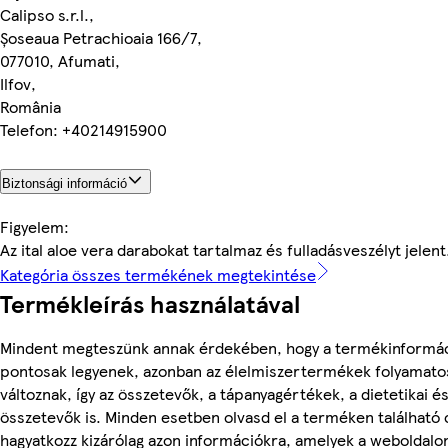
Calipso s.r.l.,
Șoseaua Petrachioaia 166/7,
077010, Afumati,
Ilfov,
România
Telefon: +40214915900
Biztonsági információ
Figyelem:
Az ital aloe vera darabokat tartalmaz és fulladásveszélyt jelent
Kategória összes termékének megtekintése
Termékleírás használatával
Mindent megteszünk annak érdekében, hogy a termékinformá
pontosak legyenek, azonban az élelmiszertermékek folyamato
változnak, így az összetevők, a tápanyagértékek, a dietetikai és
összetevők is. Minden esetben olvasd el a terméken található
hagyatkozz kizárólag azon információkra, amelyek a weboldalon