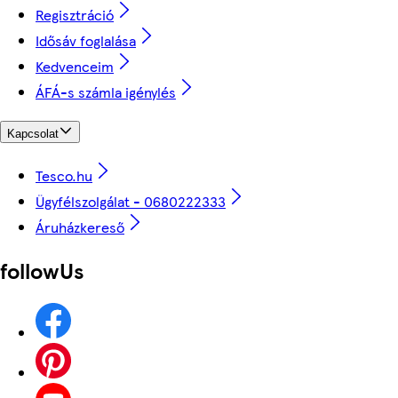
Regisztráció
Idősáv foglalása
Kedvenceim
ÁFÁ-s számla igénylés
Kapcsolat
Tesco.hu
Ügyfélszolgálat - 0680222333
Áruházkereső
followUs