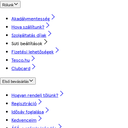
Rólunk
Akadálymentesség
Hova szállítunk?
Szolgáltatás díjak
Süti beállítások
Fizetési lehetőségek
Tesco.hu
Clubcard
Első bevásárlás
Hogyan rendelj tőlünk?
Regisztráció
Idősáv foglalása
Kedvenceim