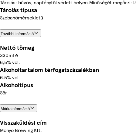
Tárolás: hűvös, napfénytől védett helyen.Minőségét megőrzi: lá
Tárolás típusa
Szobahőmérsékletű
További információ
Nettó tömeg
330ml ℮
6,5% vol.
Alkoholtartalom térfogatszázalékban
6.5% vol
Alkoholtípus
Sör
Márkainformáció
Visszaküldési cím
Monyo Brewing Kft.