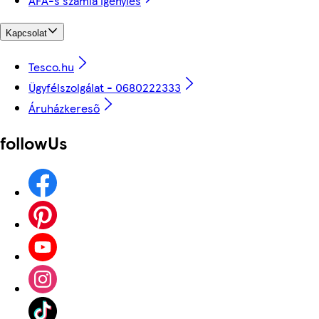
ÁFÁ-s számla igénylés
Kapcsolat
Tesco.hu
Ügyfélszolgálat - 0680222333
Áruházkereső
followUs