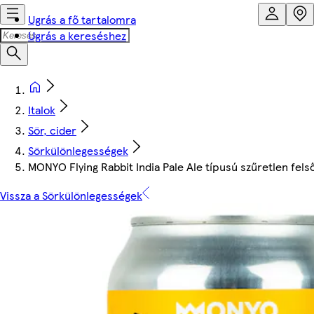
Ugrás a fő tartalomra
Ugrás a kereséshez
Italok
Sör, cider
Sörkülönlegességek
MONYO Flying Rabbit India Pale Ale típusú szűretlen fel
Vissza a Sörkülönlegességek