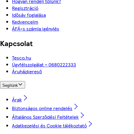
Hogyan rendelj tőlünk?
Regisztráció
Idősáv foglalása
Kedvenceim
ÁFÁ-s számla igénylés
Kapcsolat
Tesco.hu
Ügyfélszolgálat - 0680222333
Áruházkereső
Segítünk
Árak
Biztonságos online rendelés
Általános Szerződési Feltételek
Adatkezelési és Cookie tájékoztató