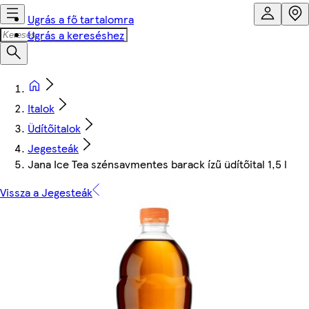
Ugrás a fő tartalomra
Ugrás a kereséshez
Italok
Üdítőitalok
Jegesteák
Jana Ice Tea szénsavmentes barack ízű üdítőital 1,5 l
Vissza a Jegesteák