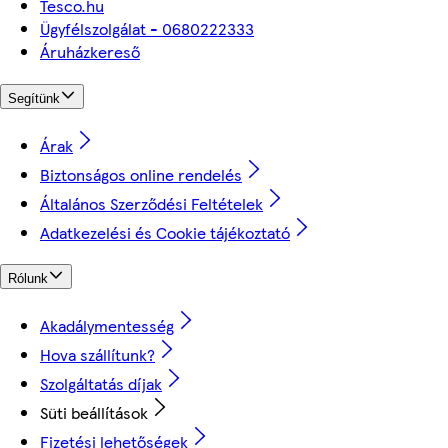
Tesco.hu
Ügyfélszolgálat - 0680222333
Áruházkereső
Segítünk
Árak
Biztonságos online rendelés
Általános Szerződési Feltételek
Adatkezelési és Cookie tájékoztató
Rólunk
Akadálymentesség
Hova szállítunk?
Szolgáltatás díjak
Süti beállítások
Fizetési lehetőségek