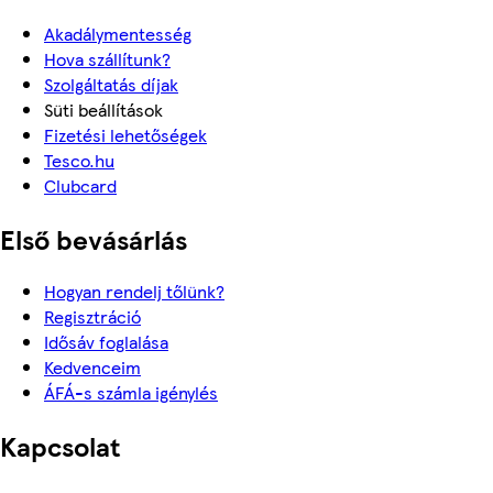
Akadálymentesség
Hova szállítunk?
Szolgáltatás díjak
Süti beállítások
Fizetési lehetőségek
Tesco.hu
Clubcard
Első bevásárlás
Hogyan rendelj tőlünk?
Regisztráció
Idősáv foglalása
Kedvenceim
ÁFÁ-s számla igénylés
Kapcsolat