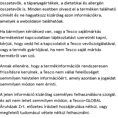
összetevők, a tápanyagértékek, a dietetikai és allergén
összetevők is. Minden esetben olvasd el a terméken található
címkét és ne hagyatkozz kizárólag azon információkra,
amelyek a weboldalon találhatóak.
Ha bármilyen kérdésed van, vagy a Tesco sajátmárkás
termékekkel kapcsolatban tájékoztatást szeretnél kapni,
kérjük, hogy vedd fel a kapcsolatot a Tesco vevőszolgálatával,
vagy a termék gyártójával, ha nem Tesco saját márkás
termékről van szó.
Annak ellenére, hogy a termékinformációk rendszeresen
frissítésre kerülnek, a Tesco nem vállal felelősséget
semmilyen helytelen információért, amely azonban a jogaidat
semmilyen módon nem érinti.
A jelen információ kizárólag személyes felhasználásra szolgál,
és azt nem lehet semmilyen módon, a Tesco-GLOBAL
Áruházak Zrt. előzetes írásbeli hozzájárulása nélkül, vagy
megfelelő tudomásul vétele nélkül felhasználni.