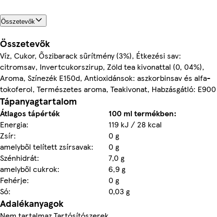
Összetevők
Összetevők
Víz, Cukor, Őszibarack sűrítmény (3%), Étkezési sav:
citromsav, Invertcukorszirup, Zöld tea kivonattal (0, 04%),
Aroma, Színezék E150d, Antioxidánsok: aszkorbinsav és alfa-
tokoferol, Természetes aroma, Teakivonat, Habzásgátló: E900
Tápanyagtartalom
Átlagos tápérték
100 ml termékben:
Energia:
119 kJ / 28 kcal
Zsír:
0 g
amelyből telített zsírsavak:
0 g
Szénhidrát:
7,0 g
amelyből cukrok:
6,9 g
Fehérje:
0 g
Só:
0,03 g
Adalékanyagok
Nem tartalmaz Tartósítószerek