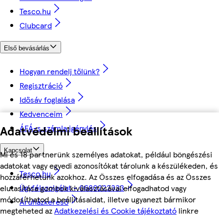
Tesco.hu
Clubcard
Első bevásárlás
Hogyan rendelj tőlünk?
Regisztráció
Idősáv foglalása
Kedvenceim
ÁFÁ-s számla igénylés
Adatvédelmi beállítások
Kapcsolat
Mi és 18 partnerünk személyes adatokat, például böngészési
adatokat vagy egyedi azonosítókat tárolunk a készülékeden, és
Tesco.hu
hozzáférhetünk azokhoz. Az Összes elfogadása és az Összes
Ügyfélszolgálat - 0680222333
elutasítása gombok kiválasztásával elfogadhatod vagy
módosíthatod a beállításaidat, illetve ugyanezt bármikor
Áruházkereső
megteheted az
Adatkezelési és Cookie tájékoztató
linkre