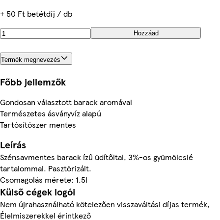
+ 50 Ft betétdíj / db
Hozzáad
Termék megnevezés
Főbb jellemzők
Gondosan választott barack aromával
Természetes ásványvíz alapú
Tartósítószer mentes
Leírás
Szénsavmentes barack ízű üdítőital, 3%-os gyümölcslé
tartalommal. Pasztörizált.
Csomagolás mérete: 1.5l
Külső cégek logói
Nem újrahasználható kötelezően visszaváltási díjas termék,
Élelmiszerekkel érintkező