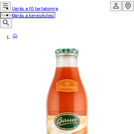
Ugrás a fő tartalomra
Ugrás a kereséshez