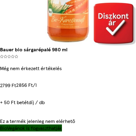
Bauer bio sárgarépalé 980 ml
Még nem érkezett értékelés
2856 Ft/l
2799 Ft
+ 50 Ft betétdíj / db
Ez a termék jelenleg nem elérhető
Bio
Vegánok is fogyaszthatják