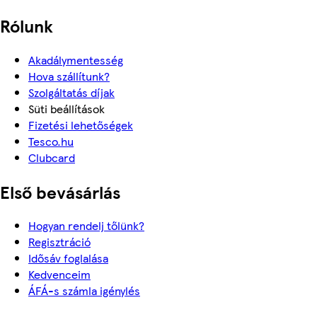
Rólunk
Akadálymentesség
Hova szállítunk?
Szolgáltatás díjak
Süti beállítások
Fizetési lehetőségek
Tesco.hu
Clubcard
Első bevásárlás
Hogyan rendelj tőlünk?
Regisztráció
Idősáv foglalása
Kedvenceim
ÁFÁ-s számla igénylés