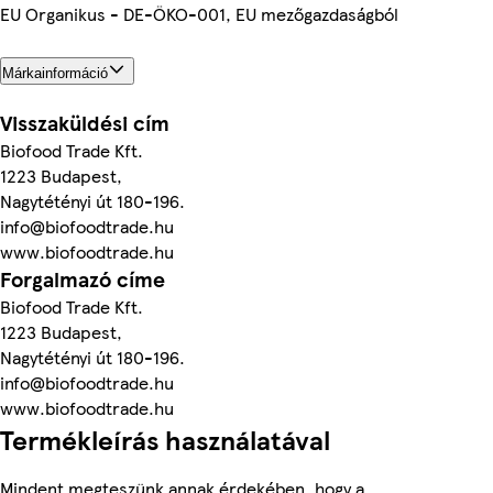
EU Organikus - DE-ÖKO-001, EU mezőgazdaságból
Márkainformáció
Visszaküldési cím
Biofood Trade Kft.
1223 Budapest,
Nagytétényi út 180-196.
info@biofoodtrade.hu
www.biofoodtrade.hu
Forgalmazó címe
Biofood Trade Kft.
1223 Budapest,
Nagytétényi út 180-196.
info@biofoodtrade.hu
www.biofoodtrade.hu
Termékleírás használatával
Mindent megteszünk annak érdekében, hogy a