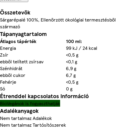
Összetevők
Sárgarépalé 100%, Ellenőrzött ökológiai termesztésből
származó
Tápanyagtartalom
Átlagos tápérték
100 ml:
Energia
99 kJ / 24 kcal
Zsír
<0,5 g
ebből telített zsírsav
<0,1 g
Szénhidrát
6,9 g
ebből cukor
6,7 g
Fehérje
<0,5 g
Só
0 g
Étrenddel kapcsolatos információ
Bio
Vegánok is fogyaszthatják
Adalékanyagok
Nem tartalmaz Adalékok
Nem tartalmaz Tartósítószerek