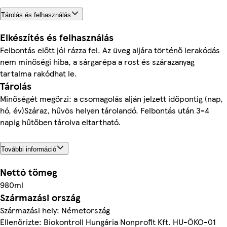
Tárolás és felhasználás
Elkészítés és felhasználás
Felbontás előtt jól rázza fel. Az üveg aljára történő lerakódás
nem minőségi hiba, a sárgarépa a rost és szárazanyag
tartalma rakódhat le.
Tárolás
Minőségét megőrzi: a csomagolás alján jelzett időpontig (nap,
hó, év)Száraz, hűvös helyen tárolandó. Felbontás után 3-4
napig hűtőben tárolva eltartható.
További információ
Nettó tömeg
980ml
Származási ország
Származási hely: Németország
Ellenőrizte: Biokontroll Hungária Nonprofit Kft. HU-ÖKO-01