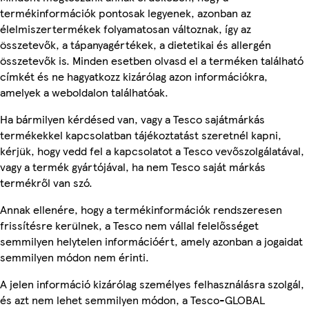
termékinformációk pontosak legyenek, azonban az
élelmiszertermékek folyamatosan változnak, így az
összetevők, a tápanyagértékek, a dietetikai és allergén
összetevők is. Minden esetben olvasd el a terméken található
címkét és ne hagyatkozz kizárólag azon információkra,
amelyek a weboldalon találhatóak.
Ha bármilyen kérdésed van, vagy a Tesco sajátmárkás
termékekkel kapcsolatban tájékoztatást szeretnél kapni,
kérjük, hogy vedd fel a kapcsolatot a Tesco vevőszolgálatával,
vagy a termék gyártójával, ha nem Tesco saját márkás
termékről van szó.
Annak ellenére, hogy a termékinformációk rendszeresen
frissítésre kerülnek, a Tesco nem vállal felelősséget
semmilyen helytelen információért, amely azonban a jogaidat
semmilyen módon nem érinti.
A jelen információ kizárólag személyes felhasználásra szolgál,
és azt nem lehet semmilyen módon, a Tesco-GLOBAL