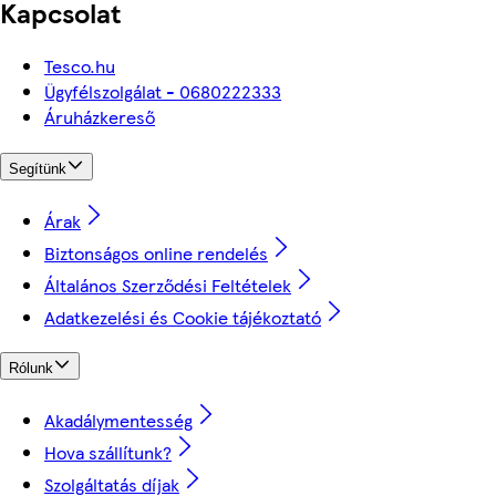
Kapcsolat
Tesco.hu
Ügyfélszolgálat - 0680222333
Áruházkereső
Segítünk
Árak
Biztonságos online rendelés
Általános Szerződési Feltételek
Adatkezelési és Cookie tájékoztató
Rólunk
Akadálymentesség
Hova szállítunk?
Szolgáltatás díjak