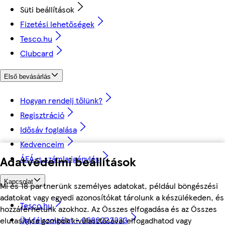
Süti beállítások
Fizetési lehetőségek
Tesco.hu
Clubcard
Első bevásárlás
Hogyan rendelj tőlünk?
Regisztráció
Idősáv foglalása
Kedvenceim
ÁFÁ-s számla igénylés
Adatvédelmi beállítások
Kapcsolat
Mi és 18 partnerünk személyes adatokat, például böngészési
adatokat vagy egyedi azonosítókat tárolunk a készülékeden, és
Tesco.hu
hozzáférhetünk azokhoz. Az Összes elfogadása és az Összes
Ügyfélszolgálat - 0680222333
elutasítása gombok kiválasztásával elfogadhatod vagy