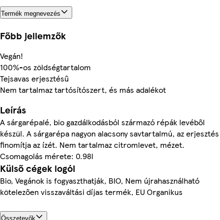
Termék megnevezés
Főbb jellemzők
Vegán!
100%-os zöldségtartalom
Tejsavas erjesztésű
Nem tartalmaz tartósítószert, és más adalékot
Leírás
A sárgarépalé, bio gazdálkodásból származó répák levéből
készül. A sárgarépa nagyon alacsony savtartalmú, az erjesztés
finomítja az ízét. Nem tartalmaz citromlevet, mézet.
Csomagolás mérete: 0.98l
Külső cégek logói
Bio, Vegánok is fogyaszthatják, BIO, Nem újrahasználható
kötelezően visszaváltási díjas termék, EU Organikus
Összetevők