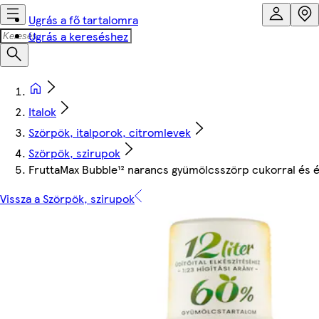
Ugrás a fő tartalomra
Ugrás a kereséshez
Italok
Szörpök, italporok, citromlevek
Szörpök, szirupok
FruttaMax Bubble¹² narancs gyümölcsszörp cukorral és 
Vissza a Szörpök, szirupok