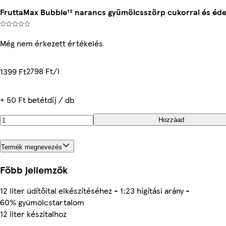
FruttaMax Bubble¹² narancs gyümölcsszörp cukorral és éde
Még nem érkezett értékelés
2798 Ft/l
1399 Ft
+ 50 Ft betétdíj / db
Hozzáad
Termék megnevezés
Főbb jellemzők
12 liter üdítőital elkészítéséhez - 1:23 hígítási arány -
60% gyümölcstartalom
12 liter készitalhoz