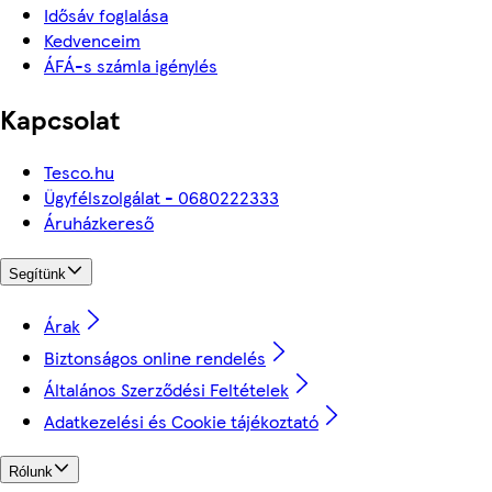
Idősáv foglalása
Kedvenceim
ÁFÁ-s számla igénylés
Kapcsolat
Tesco.hu
Ügyfélszolgálat - 0680222333
Áruházkereső
Segítünk
Árak
Biztonságos online rendelés
Általános Szerződési Feltételek
Adatkezelési és Cookie tájékoztató
Rólunk