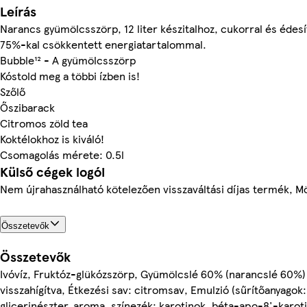
Leírás
Narancs gyümölcsszörp, 12 liter készitalhoz, cukorral és édesí
75%-kal csökkentett energiatartalommal.
Bubble¹² - A gyümölcsszörp
Kóstold meg a többi ízben is!
Szőlő
Őszibarack
Citromos zöld tea
Koktélokhoz is kiváló!
Csomagolás mérete: 0.5l
Külső cégek logói
Nem újrahasználható kötelezően visszaváltási díjas termék, M
Összetevők
Összetevők
Ivóvíz, Fruktóz-glükózszörp, Gyümölcslé 60% (narancslé 60%)
visszahígítva, Étkezési sav: citromsav, Emulzió (sűrítőanyago
glicerinészter, aroma, színezék: karotinok, béta-apo-8'-karotin