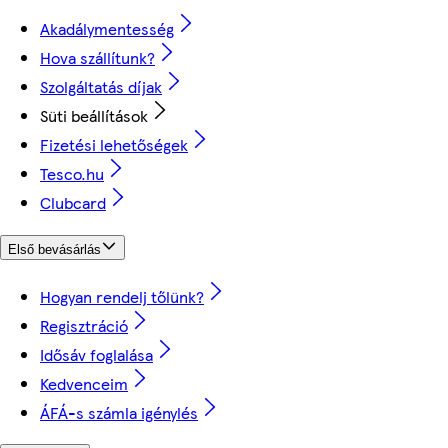
Akadálymentesség
Hova szállítunk?
Szolgáltatás díjak
Süti beállítások
Fizetési lehetőségek
Tesco.hu
Clubcard
Első bevásárlás
Hogyan rendelj tőlünk?
Regisztráció
Idősáv foglalása
Kedvenceim
ÁFÁ-s számla igénylés