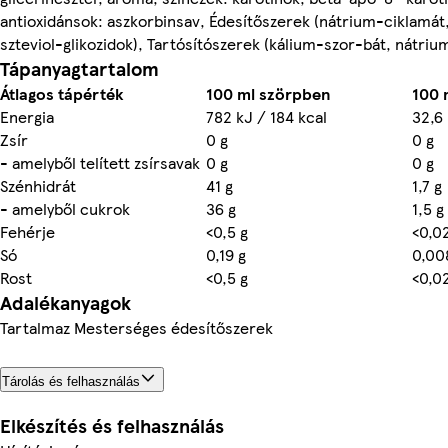
antioxidánsok: aszkorbinsav, Édesítőszerek (nátrium-ciklamát
szteviol-glikozidok), Tartósítószerek (kálium-szor-bát, nátri
Tápanyagtartalom
Átlagos tápérték
100 ml szörpben
100 
Energia
782 kJ / 184 kcal
32,6 
Zsír
0 g
0 g
- amelyből telített zsírsavak
0 g
0 g
Szénhidrát
41 g
1,7 g
- amelyből cukrok
36 g
1,5 g
Fehérje
<0,5 g
<0,0
Só
0,19 g
0,00
Rost
<0,5 g
<0,0
Adalékanyagok
Tartalmaz Mesterséges édesítőszerek
Tárolás és felhasználás
Elkészítés és felhasználás