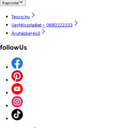
Kapcsolat
Tesco.hu
Ügyfélszolgálat - 0680222333
Áruházkereső
followUs