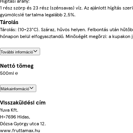
Hígítási arány:
1 rész szörp és 23 rész (szénsavas) víz. Az ajánlott hígítás szeri
gyümölcslé tartalma legalább 2,5%.
Tárolás
Tárolás: (10-23°C). Száraz, hűvös helyen. Felbontás után hűtő
hónapon belül elfogyasztandó. Minőségét megőrzi: a kupakon je
További információ
Nettó tömeg
500ml ℮
Márkainformáció
Visszaküldési cím
Yuva Kft.
H-7696 Hidas,
Dózsa György utca 12.
www.fruttamax.hu