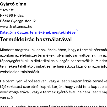
Gyártó címe
Yuva Kft.
H-7696 Hidas,
Dózsa György utca 12.
www.fruttamax.hu
Kategória összes termékének megtekintése
Termékleírás használatával
Mindent megteszünk annak érdekében, hogy a termékinformác
azonban az élelmiszertermékek folyamatosan változnak, így az
tápanyagértékek, a dietetikai és allergén összetevők is. Minde
terméken található címkét és ne hagyatkozz kizárólag azon in
weboldalon találhatóak.
Ha bármilyen kérdésed van, vagy a Tesco sajátmárkás termék
tájékoztatást szeretnél kapni, kérjük, hogy vedd fel a kapcsola
vevőszolgálatával, vagy a termék gyártójával, ha nem Tesco s
van szó.
Annak ellenére, hogy a termékinformációk rendszeresen frissí