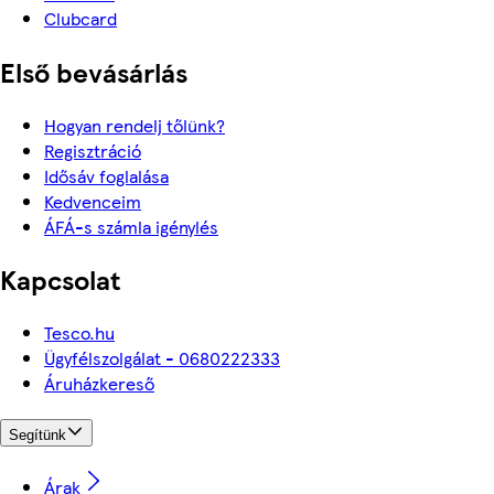
Clubcard
Első bevásárlás
Hogyan rendelj tőlünk?
Regisztráció
Idősáv foglalása
Kedvenceim
ÁFÁ-s számla igénylés
Kapcsolat
Tesco.hu
Ügyfélszolgálat - 0680222333
Áruházkereső
Segítünk
Árak