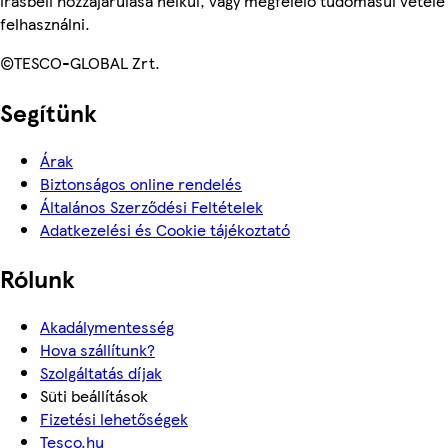
írásbeli hozzájárulása nélkül, vagy megfelelő tudomásul vétele
felhasználni.
©TESCO-GLOBAL Zrt.
Segítünk
Árak
Biztonságos online rendelés
Általános Szerződési Feltételek
Adatkezelési és Cookie tájékoztató
Rólunk
Akadálymentesség
Hova szállítunk?
Szolgáltatás díjak
Süti beállítások
Fizetési lehetőségek
Tesco.hu