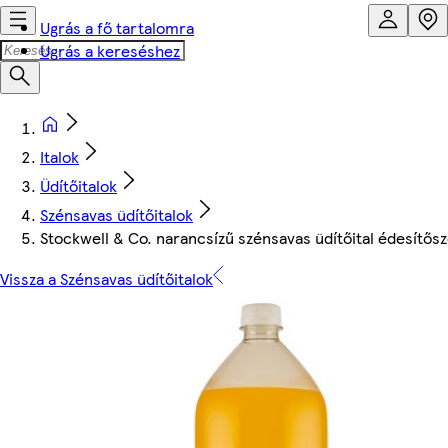
Ugrás a fő tartalomra
Ugrás a kereséshez
Italok
Üdítőitalok
Szénsavas üdítőitalok
Stockwell & Co. narancsízű szénsavas üdítőital édesítősz
Vissza a Szénsavas üdítőitalok