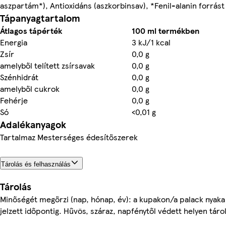
aszpartám*), Antioxidáns (aszkorbinsav), *Fenil-alanin forrást
Tápanyagtartalom
Átlagos tápérték
100 ml termékben
Energia
3 kJ/1 kcal
Zsír
0,0 g
amelyből telített zsírsavak
0,0 g
Szénhidrát
0,0 g
amelyből cukrok
0,0 g
Fehérje
0,0 g
Só
<0,01 g
Adalékanyagok
Tartalmaz Mesterséges édesítőszerek
Tárolás és felhasználás
Tárolás
Minőségét megőrzi (nap, hónap, év): a kupakon/a palack nyaka 
jelzett időpontig. Hűvös, száraz, napfénytől védett helyen táro