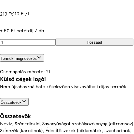
110 Ft/l
219 Ft
+ 50 Ft betétdíj / db
Hozzáad
Termék megnevezés
Csomagolás mérete: 2l
Külső cégek logói
Nem újrahasználható kötelezően visszaváltási díjas termék
Összetevők
Összetevők
Ivóvíz, Szén-dioxid, Savanyúságot szabályozó anyag (citromsav
Színezék (karotinok), Édesítőszerek (ciklamátok, szacharinok,