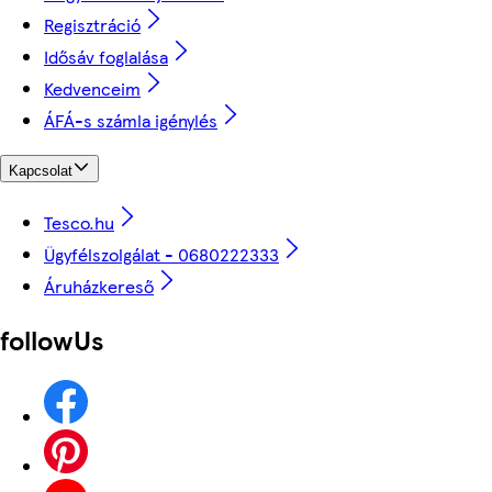
Regisztráció
Idősáv foglalása
Kedvenceim
ÁFÁ-s számla igénylés
Kapcsolat
Tesco.hu
Ügyfélszolgálat - 0680222333
Áruházkereső
followUs