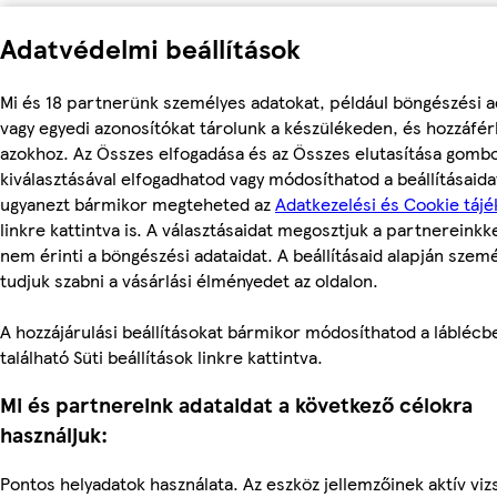
Adatvédelmi beállítások
Mi és 18 partnerünk személyes adatokat, például böngészési a
vagy egyedi azonosítókat tárolunk a készülékeden, és hozzáfé
azokhoz. Az Összes elfogadása és az Összes elutasítása gomb
kiválasztásával elfogadhatod vagy módosíthatod a beállításaidat
ugyanezt bármikor megteheted az
Adatkezelési és Cookie tájé
linkre kattintva is. A választásaidat megosztjuk a partnereinkke
nem érinti a böngészési adataidat. A beállításaid alapján szem
tudjuk szabni a vásárlási élményedet az oldalon.
A hozzájárulási beállításokat bármikor módosíthatod a láblécb
található Süti beállítások linkre kattintva.
Mi és partnereink adataidat a következő célokra
használjuk:
Pontos helyadatok használata. Az eszköz jellemzőinek aktív viz