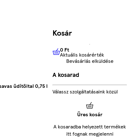
Kosár
0 Ft
Aktuális kosárérték
0 Ft
Aktuális kosárérték
Bevásárlás elküldése
A kosarad
vas üdítőital 0,75 l
Válassz szolgáltatásaink közül
Üres kosár
A kosaradba helyezett termékek
itt fognak megjelenni