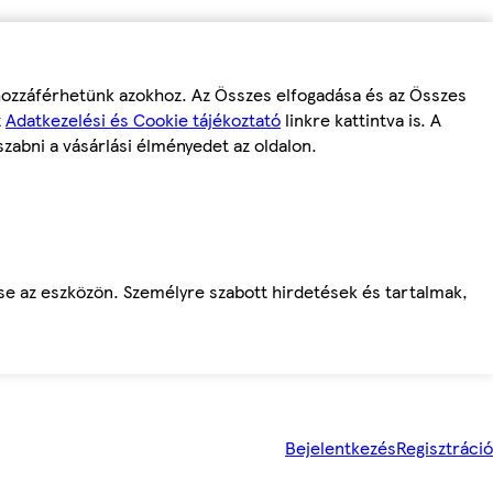
 hozzáférhetünk azokhoz. Az Összes elfogadása és az Összes
z
Adatkezelési és Cookie tájékoztató
linkre kattintva is. A
szabni a vásárlási élményedet az oldalon.
ése az eszközön. Személyre szabott hirdetések és tartalmak,
Bejelentkezés
Regisztráció