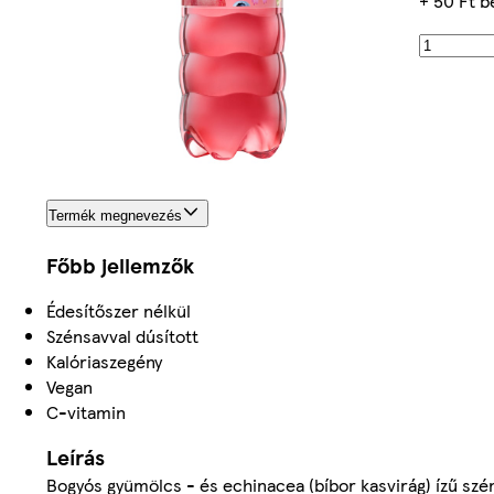
+ 50 Ft b
Termék megnevezés
Főbb jellemzők
Édesítőszer nélkül
Szénsavval dúsított
Kalóriaszegény
Vegan
C-vitamin
Leírás
Bogyós gyümölcs - és echinacea (bíbor kasvirág) ízű szé