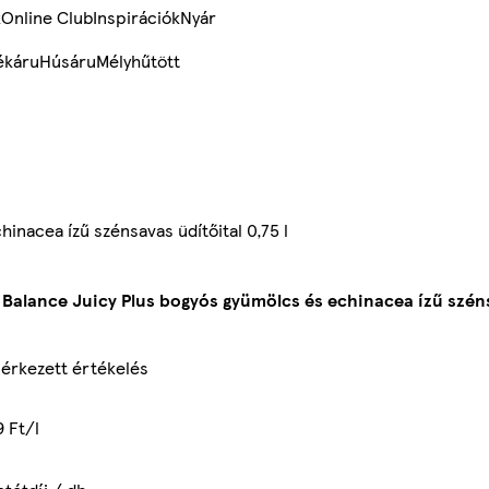
k
Online Club
Inspirációk
Nyár
ékáru
Húsáru
Mélyhűtött
inacea ízű szénsavas üdítőital 0,75 l
 Balance Juicy Plus bogyós gyümölcs és echinacea ízű szénsa
érkezett értékelés
9 Ft/l