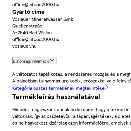
office@infood2000.hu
Gyártó címe
Vöslauer Mineralwasser GmbH
Quellenstraße
A-2540 Bad Vöslau
office@infood2000.hu
voslauer.hu
Biztonsági információ
A változatos táplálkozás, a rendszeres mozgás és a megf
A palackban túlnyomás uralkodik, erőszakkal való felnyit
Kategória összes termékének megtekintése
Termékleírás használatával
Mindent megteszünk annak érdekében, hogy a termékinf
változnak, így az összetevők, a tápanyagértékek, a diete
és ne hagyatkozz kizárólag azon információkra, amelyek 