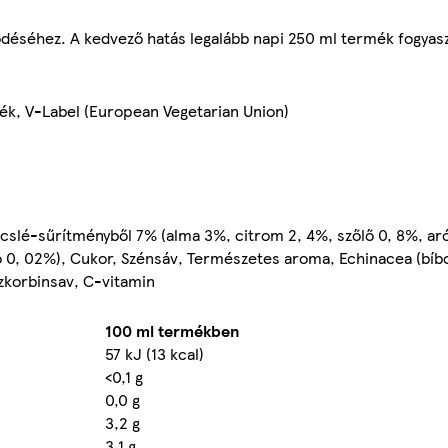
éséhez. A kedvező hatás legalább napi 250 ml termék fogyaszt
mék, V-Label (European Vegetarian Union)
slé-sűrítményből 7% (alma 3%, citrom 2, 4%, szőlő 0, 8%, aró
ó 0, 02%), Cukor, Szénsáv, Természetes aroma, Echinacea (bíbo
szkorbinsav, C-vitamin
100 ml termékben
57 kJ (13 kcal)
<0,1 g
0,0 g
3,2 g
3,1 g