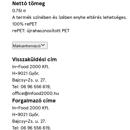
Nettó tömeg
0.75l ℮
A termék színében és ízében enyhe eltérés lehetséges.
100% rePET
rePET: újrahasznosított PET
Márkainformáció
Visszaküldési cím
In-Food 2000 Kft.
H-9021 Győr,
Bajcsy-Zs. u. 27.
Tel: 06 96 556 619,
office@infood2000.hu
Forgalmazó címe
In-Food 2000 Kft.
H-9021 Győr,
Bajcsy-Zs. u. 27.
Tel: 06 96 556 619,