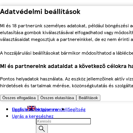
Adatvédelmi beállítások
Mi és 18 partnerünk személyes adatokat, például böngészési a
elutasítása gombok kiválasztásával elfogadhatod vagy módosíth
választásaidat megosztjuk a partnereinkkel, de ez nem érinti a
A hozzájárulási beállításokat bármikor módosíthatod a láblécben 
Mi és partnereink adataidat a következő célokra ha
Pontos helyadatok használata. Az eszköz jellemzőinek aktív viz
hirdetések és tartalmak mérése, közönségkutatás és szolgálta
Összes elfogadása
Összes elutasítása
Beállítások
Ugrás a fő tartalomra
English
Hogyan rendelj
Segítség
Ugrás a kereséshez