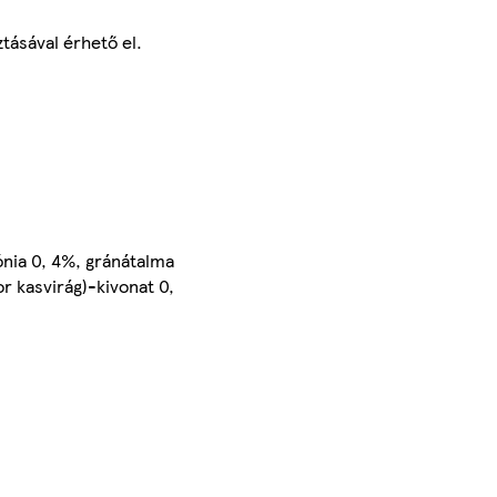
ásával érhető el.
nia 0, 4%, gránátalma
r kasvirág)-kivonat 0,