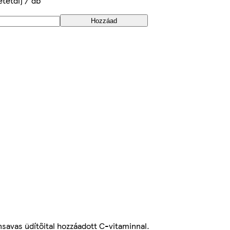
etétdíj / db
Hozzáad
nsavas üdítőital hozzáadott C-vitaminnal.