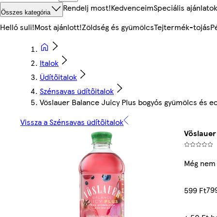
Rendelj most!
Kedvenceim
Speciális ajánlato
Összes kategória
Helló suli!
Most ajánlott!
Zöldség és gyümölcs
Tejtermék-tojás
P
Italok
Üdítőitalok
Szénsavas üdítőitalok
Vöslauer Balance Juicy Plus bogyós gyümölcs és ech
Vissza a Szénsavas üdítőitalok
Vöslauer
Még nem 
79
599 Ft