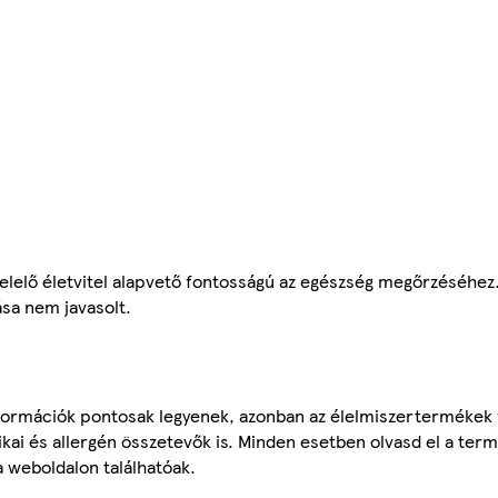
elelő életvitel alapvető fontosságú az egészség megőrzéséhez
ása nem javasolt.
ormációk pontosak legyenek, azonban az élelmiszertermékek
tikai és allergén összetevők is. Minden esetben olvasd el a ter
a weboldalon találhatóak.