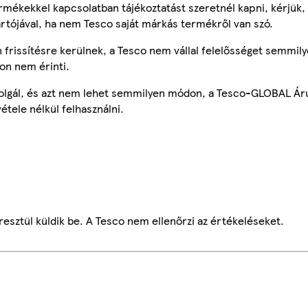
mékekkel kapcsolatban tájékoztatást szeretnél kapni, kérjük, 
ártójával, ha nem Tesco saját márkás termékről van szó.
frissítésre kerülnek, a Tesco nem vállal felelősséget semmily
on nem érinti.
szolgál, és azt nem lehet semmilyen módon, a Tesco-GLOBAL Ár
étele nélkül felhasználni.
esztül küldik be. A Tesco nem ellenőrzi az értékeléseket.