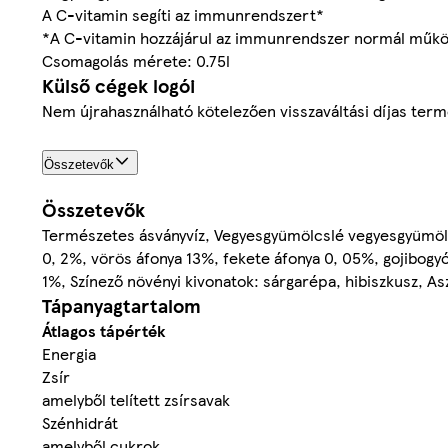
A C-vitamin segíti az immunrendszert*
*A C-vitamin hozzájárul az immunrendszer normál működ
Csomagolás mérete: 0.75l
Külső cégek logói
Nem újrahasználható kötelezően visszaváltási díjas ter
Összetevők
Összetevők
Természetes ásványvíz, Vegyesgyümölcslé vegyesgyümölc
0, 2%, vörös áfonya 13%, fekete áfonya 0, 05%, gojibogy
1%, Színező növényi kivonatok: sárgarépa, hibiszkusz, A
Tápanyagtartalom
Átlagos tápérték
Energia
Zsír
amelyből telített zsírsavak
Szénhidrát
amelyből cukrok