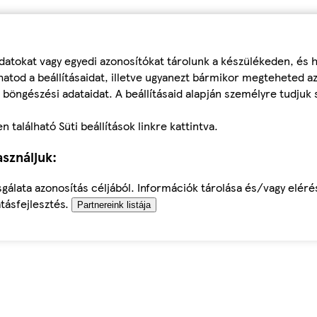
datokat vagy egyedi azonosítókat tárolunk a készülékeden, és
atod a beállításaidat, illetve ugyanezt bármikor megteheted a
 böngészési adataidat. A beállításaid alapján személyre tudjuk 
található Süti beállítások linkre kattintva.
sználjuk:
sgálata azonosítás céljából. Információk tárolása és/vagy elér
tásfejlesztés.
Partnereink listája