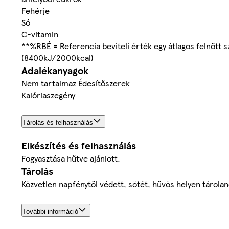
Fehérje
Só
C-vitamin
**%RBÉ = Referencia beviteli érték egy átlagos felnőtt 
(8400kJ/2000kcal)
Adalékanyagok
Nem tartalmaz Édesítőszerek
Kalóriaszegény
Tárolás és felhasználás
Elkészítés és felhasználás
Fogyasztása hűtve ajánlott.
Tárolás
Közvetlen napfénytől védett, sötét, hűvös helyen tárolan
További információ