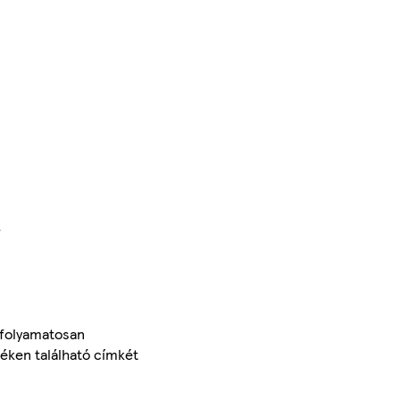
.
 folyamatosan
méken található címkét