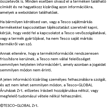
összetevők is. Minden esetben olvasd el a terméken található
címkét és ne hagyatkozz kizárólag azon információkra,
amelyek a weboldalon találhatóak.
Ha bármilyen kérdésed van, vagy a Tesco sajátmárkás
termékekkel kapcsolatban tájékoztatást szeretnél kapni,
kérjük, hogy vedd fel a kapcsolatot a Tesco vevőszolgálatával,
vagy a termék gyártójával, ha nem Tesco saját márkás
termékről van szó.
Annak ellenére, hogy a termékinformációk rendszeresen
frissítésre kerülnek, a Tesco nem vállal felelősséget
semmilyen helytelen információért, amely azonban a jogaidat
semmilyen módon nem érinti.
A jelen információ kizárólag személyes felhasználásra szolgál,
és azt nem lehet semmilyen módon, a Tesco-GLOBAL
Áruházak Zrt. előzetes írásbeli hozzájárulása nélkül, vagy
megfelelő tudomásul vétele nélkül felhasználni.
©TESCO-GLOBAL Zrt.