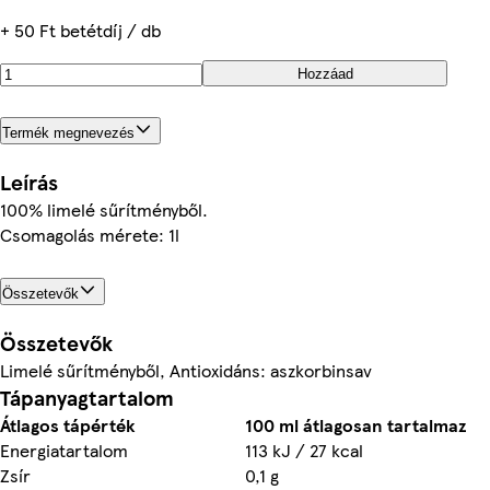
+ 50 Ft betétdíj / db
Hozzáad
Termék megnevezés
Leírás
100% limelé sűrítményből.
Csomagolás mérete: 1l
Összetevők
Összetevők
Limelé sűrítményből, Antioxidáns: aszkorbinsav
Tápanyagtartalom
Átlagos tápérték
100 ml átlagosan tartalmaz
Energiatartalom
113 kJ / 27 kcal
Zsír
0,1 g