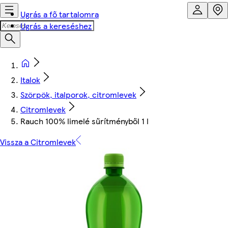
Ugrás a fő tartalomra
Ugrás a kereséshez
Italok
Szörpök, italporok, citromlevek
Citromlevek
Rauch 100% limelé sűrítményből 1 l
Vissza a Citromlevek