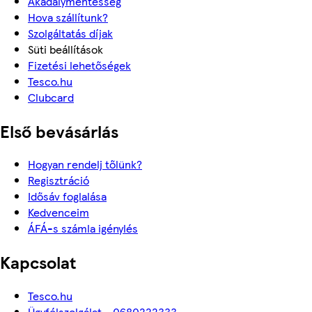
Akadálymentesség
Hova szállítunk?
Szolgáltatás díjak
Süti beállítások
Fizetési lehetőségek
Tesco.hu
Clubcard
Első bevásárlás
Hogyan rendelj tőlünk?
Regisztráció
Idősáv foglalása
Kedvenceim
ÁFÁ-s számla igénylés
Kapcsolat
Tesco.hu
Ügyfélszolgálat - 0680222333