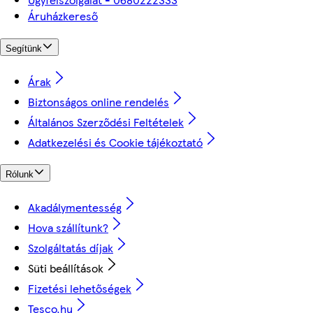
Áruházkereső
Segítünk
Árak
Biztonságos online rendelés
Általános Szerződési Feltételek
Adatkezelési és Cookie tájékoztató
Rólunk
Akadálymentesség
Hova szállítunk?
Szolgáltatás díjak
Süti beállítások
Fizetési lehetőségek
Tesco.hu