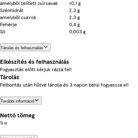
amelyből telített zsírsavak
<0,1 g
Szénhidrát
2,3 g
amelyből cukrok
2,3 g
Fehérje
0,4 g
Só
0,003 g
Tárolás és felhasználás
Elkészítés és felhasználás
Fogyasztás előtt kérjük rázza fel!
Tárolás
Felbontás után hűtve tárolja és 3 napon belül fogyassza el!
További információ
Nettó tömeg
1l ℮