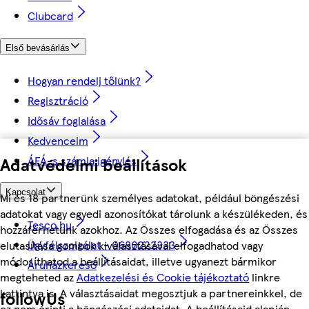
Clubcard
Első bevásárlás
Hogyan rendelj tőlünk?
Regisztráció
Idősáv foglalása
Kedvenceim
ÁFÁ-s számla igénylés
Adatvédelmi beállítások
Kapcsolat
Mi és 18 partnerünk személyes adatokat, például böngészési
adatokat vagy egyedi azonosítókat tárolunk a készülékeden, és
Tesco.hu
hozzáférhetünk azokhoz. Az Összes elfogadása és az Összes
Ügyfélszolgálat - 0680222333
elutasítása gombok kiválasztásával elfogadhatod vagy
módosíthatod a beállításaidat, illetve ugyanezt bármikor
Áruházkereső
megteheted az
Adatkezelési és Cookie tájékoztató
linkre
kattintva is. A választásaidat megosztjuk a partnereinkkel, de
followUs
ez nem érinti a böngészési adataidat. A beállításaid alapján