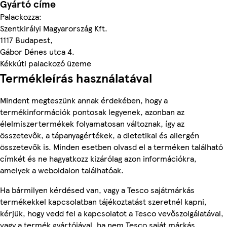
Gyártó címe
Palackozza:
Szentkirályi Magyarország Kft.
1117 Budapest,
Gábor Dénes utca 4.
Kékkúti palackozó üzeme
Termékleírás használatával
Mindent megteszünk annak érdekében, hogy a
termékinformációk pontosak legyenek, azonban az
élelmiszertermékek folyamatosan változnak, így az
összetevők, a tápanyagértékek, a dietetikai és allergén
összetevők is. Minden esetben olvasd el a terméken található
címkét és ne hagyatkozz kizárólag azon információkra,
amelyek a weboldalon találhatóak.
Ha bármilyen kérdésed van, vagy a Tesco sajátmárkás
termékekkel kapcsolatban tájékoztatást szeretnél kapni,
kérjük, hogy vedd fel a kapcsolatot a Tesco vevőszolgálatával,
vagy a termék gyártójával, ha nem Tesco saját márkás