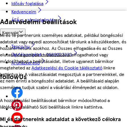
Idősáv foglalása
Kedvenceim
ÁFÁ-s számla igénylés
Adatvédelmi beállítások
Kapcsolat
Mi és 18 partnerünk személyes adatokat, például böngészési
adatokat vagy egyedi azonosítókat tárolunk a készülékeden, és
Tesco.hu
hozzáférhetünk azokhoz. Az Összes elfogadása és az Összes
Ügyfélszolgálat - 0680222333
elutasítása gombok kiválasztásával elfogadhatod vagy
módosíthatod a beállításaidat, illetve ugyanezt bármikor
Áruházkereső
megteheted az
Adatkezelési és Cookie tájékoztató
linkre
kattintva is. A választásaidat megosztjuk a partnereinkkel, de
followUs
ez nem érinti a böngészési adataidat. A beállításaid alapján
személyre tudjuk szabni a vásárlási élményedet az oldalon.
A hozzájárulási beállításokat bármikor módosíthatod a
láblécben található Süti beállítások linkre kattintva.
Mi és partnereink adataidat a következő célokra
használjuk: