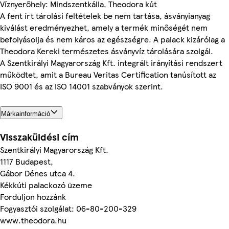
Víznyerőhely: Mindszentkálla, Theodora kút
A fent írt tárolási feltételek be nem tartása, ásványianyag
kiválást eredményezhet, amely a termék minőségét nem
befolyásolja és nem káros az egészségre. A palack kizárólag a
Theodora Kereki természetes ásványvíz tárolására szolgál.
A Szentkirályi Magyarország Kft. integrált irányítási rendszert
működtet, amit a Bureau Veritas Certification tanúsított az
ISO 9001 és az ISO 14001 szabványok szerint.
Márkainformáció
Visszaküldési cím
Szentkirályi Magyarország Kft.
1117 Budapest,
Gábor Dénes utca 4.
Kékkúti palackozó üzeme
Forduljon hozzánk
Fogyasztói szolgálat: 06-80-200-329
www.theodora.hu