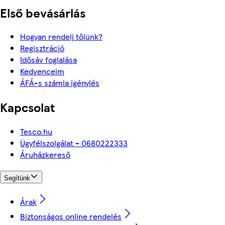
Első bevásárlás
Hogyan rendelj tőlünk?
Regisztráció
Idősáv foglalása
Kedvenceim
ÁFÁ-s számla igénylés
Kapcsolat
Tesco.hu
Ügyfélszolgálat - 0680222333
Áruházkereső
Segítünk
Árak
Biztonságos online rendelés