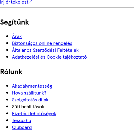
Írj értékelést
Segítünk
Árak
Biztonságos online rendelés
Általános Szerződési Feltételek
Adatkezelési és Cookie tájékoztató
Rólunk
Akadálymentesség
Hova szállítunk?
Szolgáltatás díjak
Süti beállítások
Fizetési lehetőségek
Tesco.hu
Clubcard