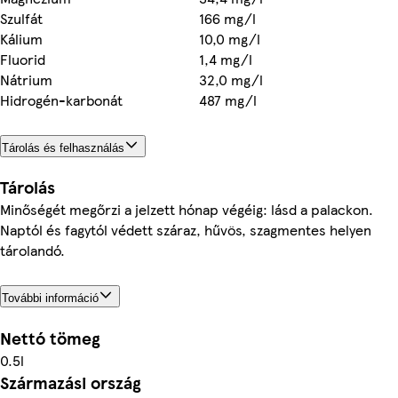
Szulfát
166 mg/l
Kálium
10,0 mg/l
Fluorid
1,4 mg/l
Nátrium
32,0 mg/l
Hidrogén-karbonát
487 mg/l
Tárolás és felhasználás
Tárolás
Minőségét megőrzi a jelzett hónap végéig: lásd a palackon.
Naptól és fagytól védett száraz, hűvös, szagmentes helyen
tárolandó.
További információ
Nettó tömeg
0.5l
Származási ország