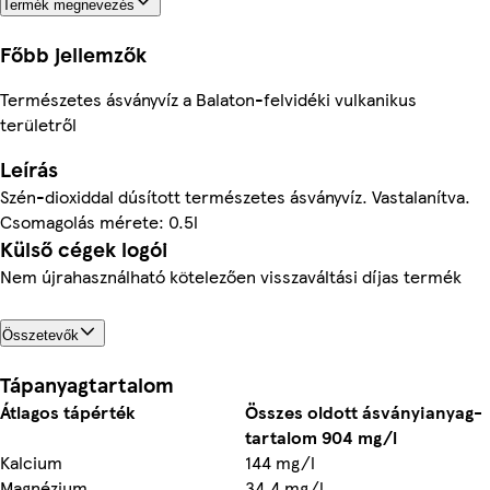
Termék megnevezés
Főbb jellemzők
Természetes ásványvíz a Balaton-felvidéki vulkanikus
területről
Leírás
Szén-dioxiddal dúsított természetes ásványvíz. Vastalanítva.
Csomagolás mérete: 0.5l
Külső cégek logói
Nem újrahasználható kötelezően visszaváltási díjas termék
Összetevők
Tápanyagtartalom
Átlagos tápérték
Összes oldott ásványianyag-
tartalom 904 mg/l
Kalcium
144 mg/l
Magnézium
34,4 mg/l