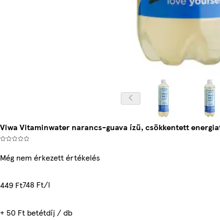
Viwa Vitaminwater narancs-guava ízű, csökkentett energia
Még nem érkezett értékelés
748 Ft/l
449 Ft
+ 50 Ft betétdíj / db