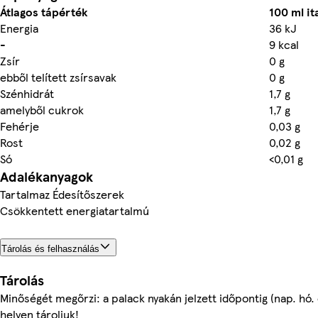
Átlagos tápérték
100 ml it
Energia
36 kJ
-
9 kcal
Zsír
0 g
ebből telített zsírsavak
0 g
Szénhidrát
1,7 g
amelyből cukrok
1,7 g
Fehérje
0,03 g
Rost
0,02 g
Só
<0,01 g
Adalékanyagok
Tartalmaz Édesítőszerek
Csökkentett energiatartalmú
Tárolás és felhasználás
Tárolás
Minőségét megőrzi: a palack nyakán jelzett időpontig (nap. hó.
helyen tároljuk!