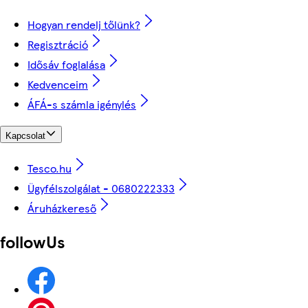
Hogyan rendelj tőlünk?
Regisztráció
Idősáv foglalása
Kedvenceim
ÁFÁ-s számla igénylés
Kapcsolat
Tesco.hu
Ügyfélszolgálat - 0680222333
Áruházkereső
followUs