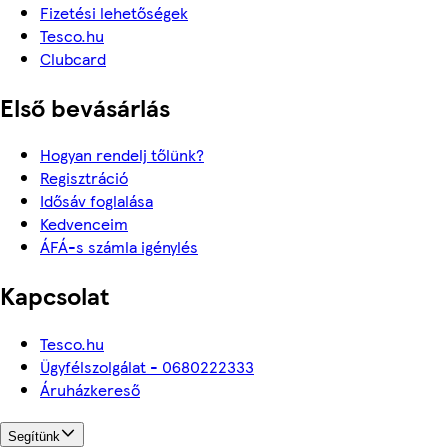
Fizetési lehetőségek
Tesco.hu
Clubcard
Első bevásárlás
Hogyan rendelj tőlünk?
Regisztráció
Idősáv foglalása
Kedvenceim
ÁFÁ-s számla igénylés
Kapcsolat
Tesco.hu
Ügyfélszolgálat - 0680222333
Áruházkereső
Segítünk