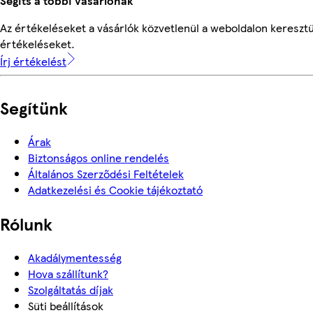
Segíts a többi vásárlónak
Az értékeléseket a vásárlók közvetlenül a weboldalon keresztül
értékeléseket.
Írj értékelést
Segítünk
Árak
Biztonságos online rendelés
Általános Szerződési Feltételek
Adatkezelési és Cookie tájékoztató
Rólunk
Akadálymentesség
Hova szállítunk?
Szolgáltatás díjak
Süti beállítások