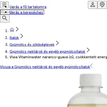
Ugrás a fő tartalomra
Ugrás a kereséshez
Italok
Gyümölcs és zöldséglevek
Gyümölcs nektárok és egyéb gyümölcsitalok
Viwa Vitaminwater narancs-guava ízű, csökkentett ener
Vissza a Gyümölcs nektárok és egyéb gyümölcsitalok