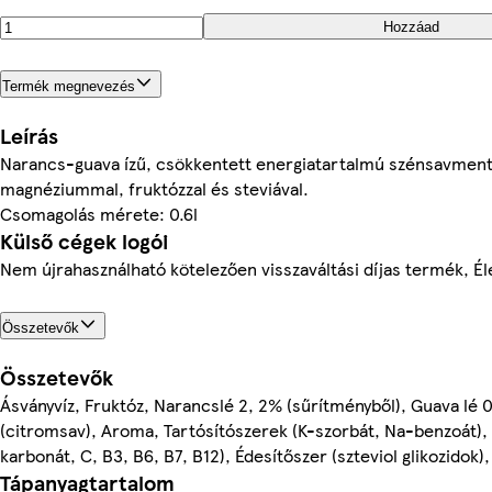
Hozzáad
Termék megnevezés
Leírás
Narancs-guava ízű, csökkentett energiatartalmú szénsavmente
magnéziummal, fruktózzal és steviával.
Csomagolás mérete: 0.6l
Külső cégek logói
Nem újrahasználható kötelezően visszaváltási díjas termék, Él
Összetevők
Összetevők
Ásványvíz, Fruktóz, Narancslé 2, 2% (sűrítményből), Guava lé 0
(citromsav), Aroma, Tartósítószerek (K-szorbát, Na-benzoát),
karbonát, C, B3, B6, B7, B12), Édesítőszer (szteviol glikozidok),
Tápanyagtartalom