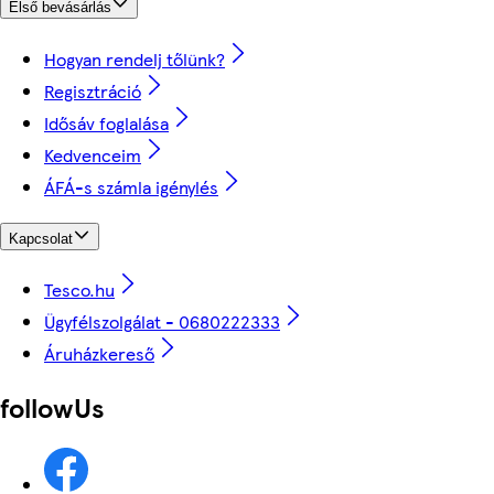
Első bevásárlás
Hogyan rendelj tőlünk?
Regisztráció
Idősáv foglalása
Kedvenceim
ÁFÁ-s számla igénylés
Kapcsolat
Tesco.hu
Ügyfélszolgálat - 0680222333
Áruházkereső
followUs