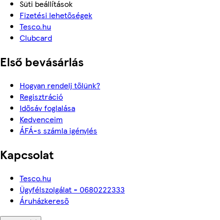
Süti beállítások
Fizetési lehetőségek
Tesco.hu
Clubcard
Első bevásárlás
Hogyan rendelj tőlünk?
Regisztráció
Idősáv foglalása
Kedvenceim
ÁFÁ-s számla igénylés
Kapcsolat
Tesco.hu
Ügyfélszolgálat - 0680222333
Áruházkereső