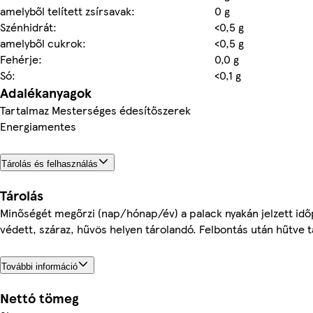
amelyből telített zsírsavak:
0 g
Szénhidrát:
<0,5 g
amelyből cukrok:
<0,5 g
Fehérje:
0,0 g
Só:
<0,1 g
Adalékanyagok
Tartalmaz Mesterséges édesítőszerek
Energiamentes
Tárolás és felhasználás
Tárolás
Minőségét megőrzi (nap/hónap/év) a palack nyakán jelzett idő
védett, száraz, hűvös helyen tárolandó. Felbontás után hűtve t
További információ
Nettó tömeg