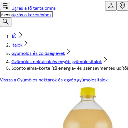
Ugrás a fő tartalomra
Ugrás a kereséshez
Italok
Gyümölcs és zöldséglevek
Gyümölcs nektárok és egyéb gyümölcsitalok
Sconto alma-körte ízű energia- és szénsavmentes üdítőit
Vissza a Gyümölcs nektárok és egyéb gyümölcsitalok