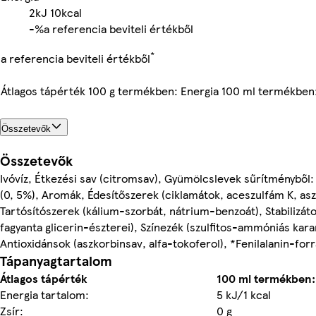
2kJ
10kcal
-%
a referencia beviteli értékből
*
a referencia beviteli értékből
Átlagos tápérték 100 g termékben: Energia 100 ml termékben
Összetevők
Összetevők
Ivóvíz, Étkezési sav (citromsav), Gyümölcslevek sűrítményből: 
(0, 5%), Aromák, Édesítőszerek (ciklamátok, aceszulfám K, as
Tartósítószerek (kálium-szorbát, nátrium-benzoát), Stabilizá
fagyanta glicerin-észterei), Színezék (szulfitos-ammóniás kara
Antioxidánsok (aszkorbinsav, alfa-tokoferol), *Fenilalanin-for
Tápanyagtartalom
Átlagos tápérték
100 ml termékben:
Energia tartalom:
5 kJ/1 kcal
Zsír:
0 g