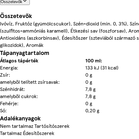
Összetevők
Összetevők
Ivóvíz, Fruktóz (gyümölcscukor), Szén-dioxid (min. 0, 3%), Szí
(szulfitos-ammóniás karamell), Étkezési sav (foszforsav), Aro
Antioxidáns (aszkorbinsav), Édesítőszer (szteviából származó s
glikozidok), Aromák
Tápanyagtartalom
Átlagos tápérték
100 ml:
Energia:
133 kJ (31 kcal)
Zsír:
0 g
amelyből telített zsírsavak:
0 g
Szénhidrát:
7,8 g
amelyből cukrok:
7,8 g
Fehérje:
0 g
Só:
0,20 g
Adalékanyagok
Nem tartalmaz Tartósítószerek
Tartalmaz Édesítőszerek