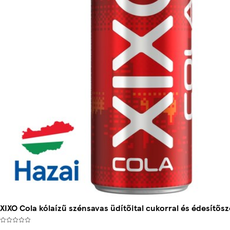
XIXO Cola kólaízű szénsavas üdítőital cukorral és édesítősz