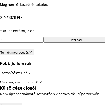
Még nem érkezett értékelés
876 Ft/l
219 Ft
+ 50 Ft betétdíj / db
Hozzáad
Termék megnevezés
Főbb jellemzők
Tartósítószer nélkül
Csomagolás mérete: 0.25l
Külső cégek logói
Nem újrahasználható kötelezően visszaváltási díjas termék