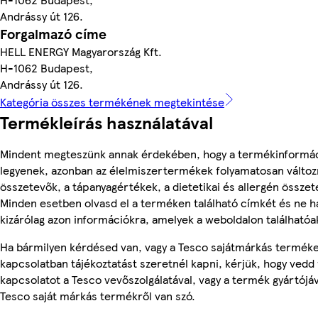
Andrássy út 126.
Forgalmazó címe
HELL ENERGY Magyarország Kft.
H-1062 Budapest,
Andrássy út 126.
Kategória összes termékének megtekintése
Termékleírás használatával
Mindent megteszünk annak érdekében, hogy a termékinformá
legyenek, azonban az élelmiszertermékek folyamatosan változn
összetevők, a tápanyagértékek, a dietetikai és allergén összet
Minden esetben olvasd el a terméken található címkét és ne h
kizárólag azon információkra, amelyek a weboldalon találhatóa
Ha bármilyen kérdésed van, vagy a Tesco sajátmárkás termék
kapcsolatban tájékoztatást szeretnél kapni, kérjük, hogy vedd 
kapcsolatot a Tesco vevőszolgálatával, vagy a termék gyártójá
Tesco saját márkás termékről van szó.