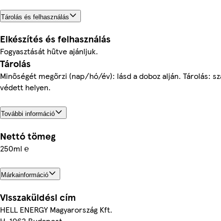
Tárolás és felhasználás
Elkészítés és felhasználás
Fogyasztását hűtve ajánljuk.
Tárolás
Minőségét megőrzi (nap/hó/év): lásd a doboz alján. Tárolás: sz
védett helyen.
További információ
Nettó tömeg
250ml ℮
Márkainformáció
Visszaküldési cím
HELL ENERGY Magyarország Kft.
H-1062 Budapest,