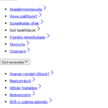
Akadálymentesség
Hova szállítunk?
Szolgáltatás díjak
Süti beállítások
Fizetési lehetőségek
Tesco.hu
Clubcard
Első bevásárlás
Hogyan rendelj tőlünk?
Regisztráció
Idősáv foglalása
Kedvenceim
ÁFÁ-s számla igénylés