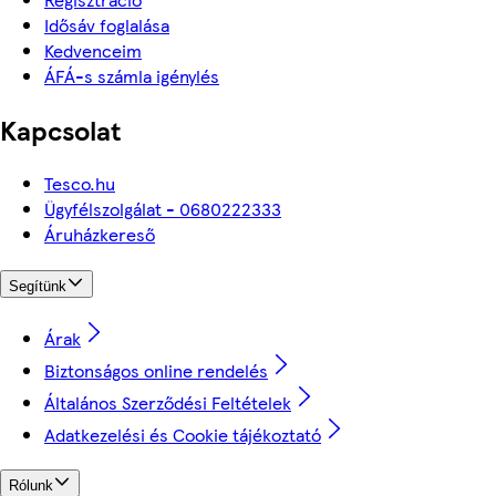
Idősáv foglalása
Kedvenceim
ÁFÁ-s számla igénylés
Kapcsolat
Tesco.hu
Ügyfélszolgálat - 0680222333
Áruházkereső
Segítünk
Árak
Biztonságos online rendelés
Általános Szerződési Feltételek
Adatkezelési és Cookie tájékoztató
Rólunk