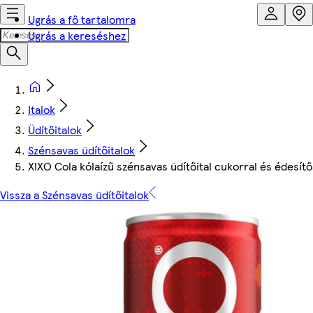
Ugrás a fő tartalomra
Ugrás a kereséshez
Italok
Üdítőitalok
Szénsavas üdítőitalok
XIXO Cola kólaízű szénsavas üdítőital cukorral és édesít
Vissza a Szénsavas üdítőitalok