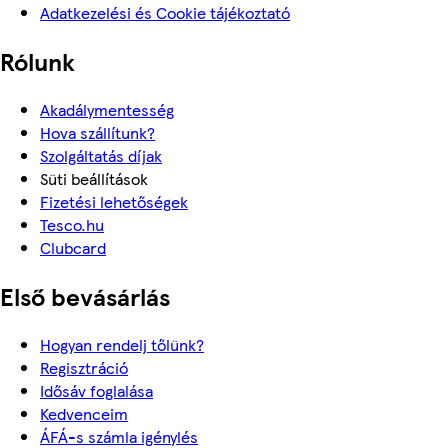
Adatkezelési és Cookie tájékoztató
Rólunk
Akadálymentesség
Hova szállítunk?
Szolgáltatás díjak
Süti beállítások
Fizetési lehetőségek
Tesco.hu
Clubcard
Első bevásárlás
Hogyan rendelj tőlünk?
Regisztráció
Idősáv foglalása
Kedvenceim
ÁFÁ-s számla igénylés