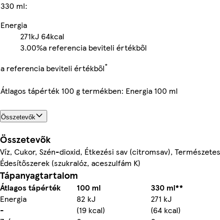
330 ml:
Energia
271kJ
64kcal
3.00%
a referencia beviteli értékből
*
a referencia beviteli értékből
Átlagos tápérték 100 g termékben: Energia 100 ml
Összetevők
Összetevők
Víz, Cukor, Szén-dioxid, Étkezési sav (citromsav), Természete
Édesítőszerek (szukralóz, aceszulfám K)
Tápanyagtartalom
Átlagos tápérték
100 ml
330 ml**
Energia
82 kJ
271 kJ
-
(19 kcal)
(64 kcal)