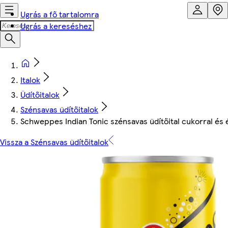
Ugrás a fő tartalomra
Ugrás a kereséshez
Italok
Üdítőitalok
Szénsavas üdítőitalok
Schweppes Indian Tonic szénsavas üdítőital cukorral és
Vissza a Szénsavas üdítőitalok