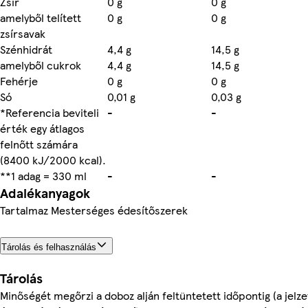
Zsír
0 g
0 g
amelyből telített
0 g
0 g
zsírsavak
Szénhidrát
4,4 g
14,5 g
amelyből cukrok
4,4 g
14,5 g
Fehérje
0 g
0 g
Só
0,01 g
0,03 g
*Referencia beviteli
-
-
érték egy átlagos
felnőtt számára
(8400 kJ/2000 kcal).
**1 adag = 330 ml
-
-
Adalékanyagok
Tartalmaz Mesterséges édesítőszerek
Tárolás és felhasználás
Tárolás
Minőségét megőrzi a doboz alján feltüntetett időpontig (a jelz