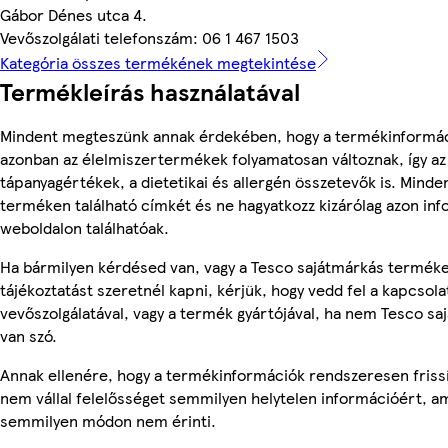
Gábor Dénes utca 4.
Vevőszolgálati telefonszám: 06 1 467 1503
Kategória összes termékének megtekintése
Termékleírás használatával
Mindent megteszünk annak érdekében, hogy a termékinformác
azonban az élelmiszertermékek folyamatosan változnak, így az
tápanyagértékek, a dietetikai és allergén összetevők is. Minde
terméken található címkét és ne hagyatkozz kizárólag azon in
weboldalon találhatóak.
Ha bármilyen kérdésed van, vagy a Tesco sajátmárkás termék
tájékoztatást szeretnél kapni, kérjük, hogy vedd fel a kapcsola
vevőszolgálatával, vagy a termék gyártójával, ha nem Tesco s
van szó.
Annak ellenére, hogy a termékinformációk rendszeresen frissí
nem vállal felelősséget semmilyen helytelen információért, am
semmilyen módon nem érinti.