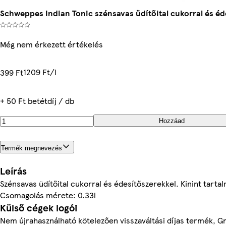
Schweppes Indian Tonic szénsavas üdítőital cukorral és éd
Még nem érkezett értékelés
1209 Ft/l
399 Ft
+ 50 Ft betétdíj / db
Hozzáad
Termék megnevezés
Leírás
Szénsavas üdítőital cukorral és édesítőszerekkel. Kinint tarta
Csomagolás mérete: 0.33l
Külső cégek logói
Nem újrahasználható kötelezően visszaváltási díjas termék, G