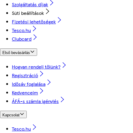
Szolgáltatás díjak
Süti beállítások
Fizetési lehetőségek
Tesco.hu
Clubcard
Első bevásárlás
Hogyan rendelj tőlünk?
Regisztráció
Idősáv foglalása
Kedvenceim
ÁFÁ-s számla igénylés
Kapcsolat
Tesco.hu