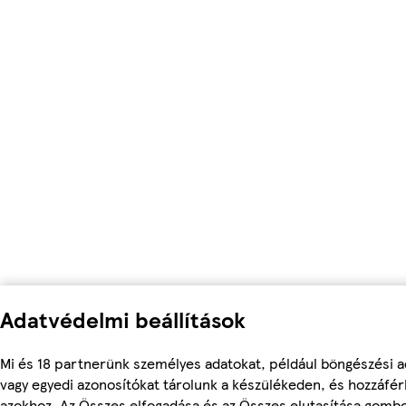
Adatvédelmi beállítások
Mi és 18 partnerünk személyes adatokat, például böngészési a
vagy egyedi azonosítókat tárolunk a készülékeden, és hozzáfé
azokhoz. Az Összes elfogadása és az Összes elutasítása gomb