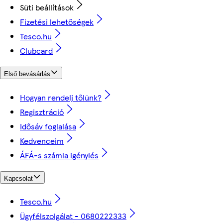
Süti beállítások
Fizetési lehetőségek
Tesco.hu
Clubcard
Első bevásárlás
Hogyan rendelj tőlünk?
Regisztráció
Idősáv foglalása
Kedvenceim
ÁFÁ-s számla igénylés
Kapcsolat
Tesco.hu
Ügyfélszolgálat - 0680222333