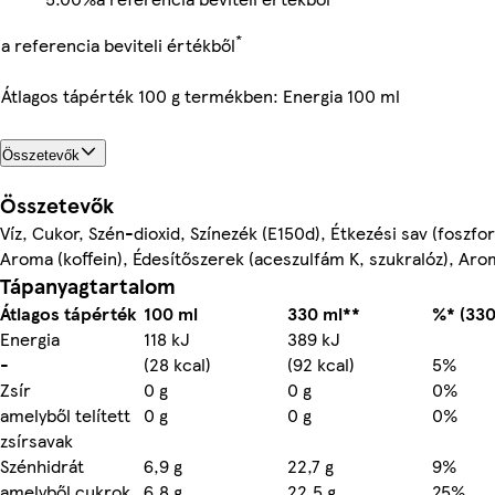
*
a referencia beviteli értékből
Átlagos tápérték 100 g termékben: Energia 100 ml
Összetevők
Összetevők
Víz, Cukor, Szén-dioxid, Színezék (E150d), Étkezési sav (foszfor
Aroma (koffein), Édesítőszerek (aceszulfám K, szukralóz), Ar
Tápanyagtartalom
Átlagos tápérték
100 ml
330 ml**
%* (330
Energia
118 kJ
389 kJ
-
(28 kcal)
(92 kcal)
5%
Zsír
0 g
0 g
0%
amelyből telített
0 g
0 g
0%
zsírsavak
Szénhidrát
6,9 g
22,7 g
9%
amelyből cukrok
6,8 g
22,5 g
25%