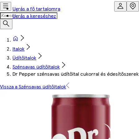
Ugrás a fő tartalomra
Ugrás a kereséshez
Italok
Üdítőitalok
Szénsavas üdítőitalok
Dr Pepper szénsavas üdítőital cukorral és édesítőszerek
Vissza a Szénsavas üdítőitalok