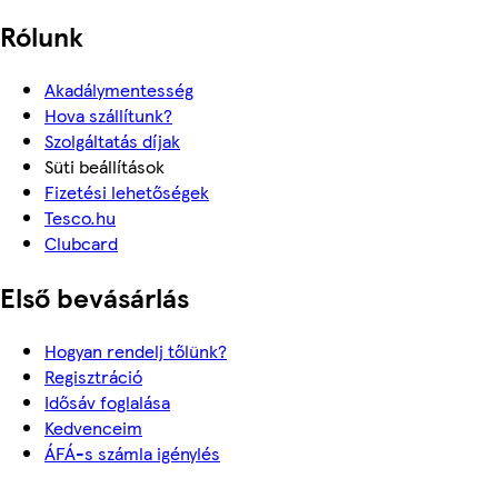
Rólunk
Akadálymentesség
Hova szállítunk?
Szolgáltatás díjak
Süti beállítások
Fizetési lehetőségek
Tesco.hu
Clubcard
Első bevásárlás
Hogyan rendelj tőlünk?
Regisztráció
Idősáv foglalása
Kedvenceim
ÁFÁ-s számla igénylés