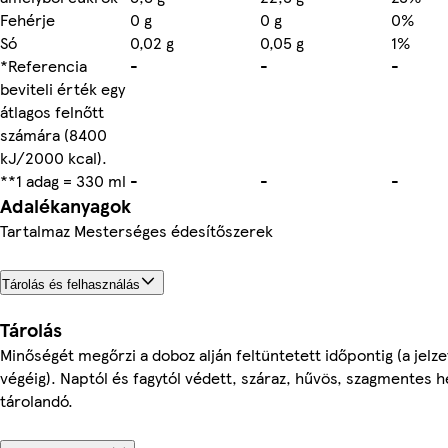
Fehérje
0 g
0 g
0%
Só
0,02 g
0,05 g
1%
*Referencia
-
-
-
beviteli érték egy
átlagos felnőtt
számára (8400
kJ/2000 kcal).
**1 adag = 330 ml
-
-
-
Adalékanyagok
Tartalmaz Mesterséges édesítőszerek
Tárolás és felhasználás
Tárolás
Minőségét megőrzi a doboz alján feltüntetett időpontig (a jelz
végéig). Naptól és fagytól védett, száraz, hűvös, szagmentes h
tárolandó.