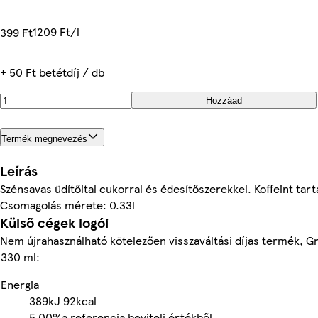
1209 Ft/l
399 Ft
+ 50 Ft betétdíj / db
Hozzáad
Termék megnevezés
Leírás
Szénsavas üdítőital cukorral és édesítőszerekkel. Koffeint tar
Csomagolás mérete: 0.33l
Külső cégek logói
Nem újrahasználható kötelezően visszaváltási díjas termék, G
330 ml:
Energia
389kJ
92kcal
5.00%
a referencia beviteli értékből