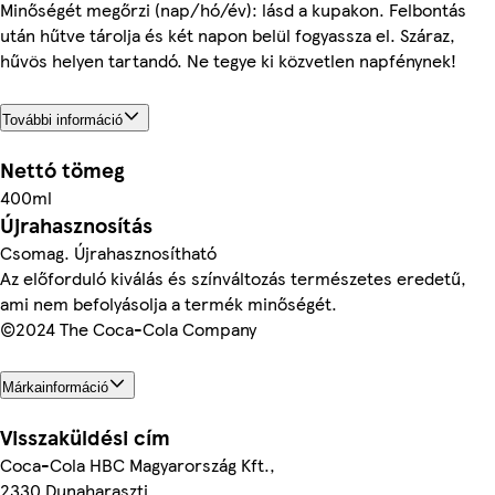
Minőségét megőrzi (nap/hó/év): lásd a kupakon. Felbontás
után hűtve tárolja és két napon belül fogyassza el. Száraz,
hűvös helyen tartandó. Ne tegye ki közvetlen napfénynek!
További információ
Nettó tömeg
400ml
Újrahasznosítás
Csomag. Újrahasznosítható
Az előforduló kiválás és színváltozás természetes eredetű,
ami nem befolyásolja a termék minőségét.
©2024 The Coca-Cola Company
Márkainformáció
Visszaküldési cím
Coca-Cola HBC Magyarország Kft.,
2330 Dunaharaszti,