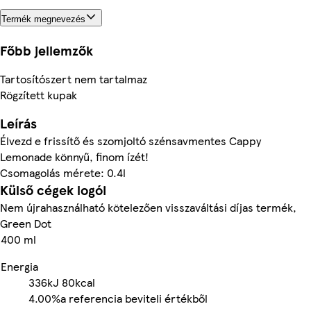
Termék megnevezés
Főbb jellemzők
Tartosítószert nem tartalmaz
Rögzített kupak
Leírás
Élvezd e frissítő és szomjoltó szénsavmentes Cappy
Lemonade könnyű, finom ízét!
Csomagolás mérete: 0.4l
Külső cégek logói
Nem újrahasználható kötelezően visszaváltási díjas termék,
Green Dot
400 ml
Energia
336kJ
80kcal
4.00%
a referencia beviteli értékből