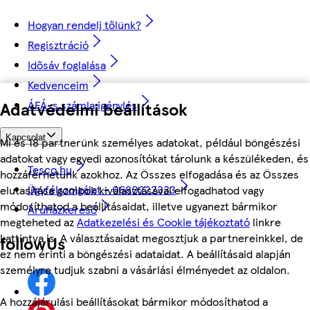
Hogyan rendelj tőlünk?
Regisztráció
Idősáv foglalása
Kedvenceim
Adatvédelmi beállítások
ÁFÁ-s számla igénylés
Kapcsolat
Mi és 18 partnerünk személyes adatokat, például böngészési
adatokat vagy egyedi azonosítókat tárolunk a készülékeden, és
Tesco.hu
hozzáférhetünk azokhoz. Az Összes elfogadása és az Összes
Ügyfélszolgálat - 0680222333
elutasítása gombok kiválasztásával elfogadhatod vagy
módosíthatod a beállításaidat, illetve ugyanezt bármikor
Áruházkereső
megteheted az
Adatkezelési és Cookie tájékoztató
linkre
kattintva is. A választásaidat megosztjuk a partnereinkkel, de
followUs
ez nem érinti a böngészési adataidat. A beállításaid alapján
személyre tudjuk szabni a vásárlási élményedet az oldalon.
A hozzájárulási beállításokat bármikor módosíthatod a