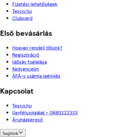
Fizetési lehetőségek
Tesco.hu
Clubcard
Első bevásárlás
Hogyan rendelj tőlünk?
Regisztráció
Idősáv foglalása
Kedvenceim
ÁFÁ-s számla igénylés
Kapcsolat
Tesco.hu
Ügyfélszolgálat - 0680222333
Áruházkereső
Segítünk