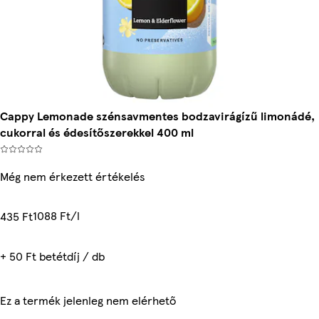
Cappy Lemonade szénsavmentes bodzavirágízű limonádé,
cukorral és édesítőszerekkel 400 ml
Még nem érkezett értékelés
1088 Ft/l
435 Ft
+ 50 Ft betétdíj / db
Ez a termék jelenleg nem elérhető