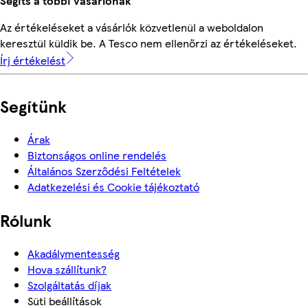
Segíts a többi vásárlónak
Az értékeléseket a vásárlók közvetlenül a weboldalon
keresztül küldik be. A Tesco nem ellenőrzi az értékeléseket.
Írj értékelést
Segítünk
Árak
Biztonságos online rendelés
Általános Szerződési Feltételek
Adatkezelési és Cookie tájékoztató
Rólunk
Akadálymentesség
Hova szállítunk?
Szolgáltatás díjak
Süti beállítások