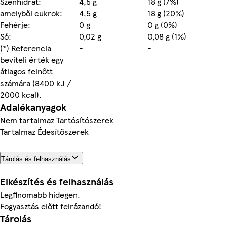
Szénhidrát:
4,5 g
18 g (7%)
amelyből cukrok:
4,5 g
18 g (20%)
Fehérje:
0 g
0 g (0%)
Só:
0,02 g
0,08 g (1%)
(*) Referencia
-
-
beviteli érték egy
átlagos felnőtt
számára (8400 kJ /
2000 kcal).
Adalékanyagok
Nem tartalmaz Tartósítószerek
Tartalmaz Édesítőszerek
Tárolás és felhasználás
Elkészítés és felhasználás
Legfinomabb hidegen.
Fogyasztás előtt felrázandó!
Tárolás