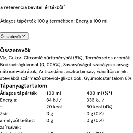
*
a referencia beviteli értékből
Átlagos tápérték 100 g termékben: Energia 100 ml
Összetevők
Összetevők
Víz, Cukor, Citromlé sűrítményből (8%), Természetes aromák,
Bodzavirágkivonat (0, 005%), Savanyúságot szabályozó anyag:
nátrium-citrátok, Antioxidáns: aszkorbinsav, Édesítőszerek:
steviából származó szteviol-glikozidok, Gyümölcstartalom 8%
Tápanyagtartalom
Átlagos tápérték
100 ml
400 ml (%*)
Energia:
84 kJ /
336 kJ /
-
20 kcal
80 kcal (4%)
Zsír:
0 g
0 g (0%)
amelyből telített
0 g
0 g (0%)
zsírsavak: