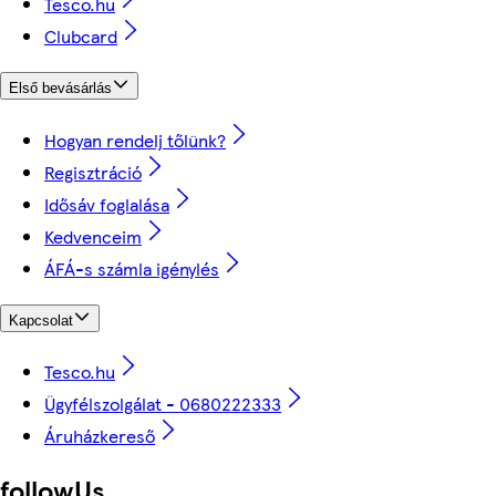
Tesco.hu
Clubcard
Első bevásárlás
Hogyan rendelj tőlünk?
Regisztráció
Idősáv foglalása
Kedvenceim
ÁFÁ-s számla igénylés
Kapcsolat
Tesco.hu
Ügyfélszolgálat - 0680222333
Áruházkereső
followUs