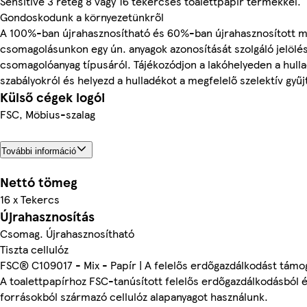
Sensitive 3 réteg 8 vagy 16 tekercses toalettpapír termékkel.
Gondoskodunk a környezetünkről
A 100%-ban újrahasznosítható és 60%-ban újrahasznosított m
csomagolásunkon egy ún. anyagok azonosítását szolgáló jelölés
csomagolóanyag típusáról. Tájékozódjon a lakóhelyeden a hull
szabályokról és helyezd a hulladékot a megfelelő szelektív gyűj
Külső cégek logói
FSC, Möbius-szalag
További információ
Nettó tömeg
16 x Tekercs
Újrahasznosítás
Csomag. Újrahasznosítható
Tiszta cellulóz
FSC® C109017 - Mix - Papír | A felelős erdőgazdálkodást támo
A toalettpapírhoz FSC-tanúsított felelős erdőgazdálkodásból 
forrásokból származó cellulóz alapanyagot használunk.