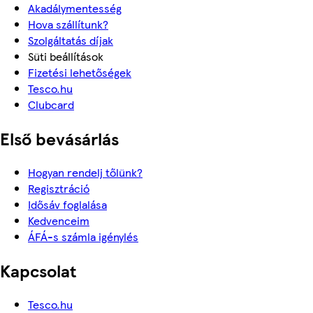
Akadálymentesség
Hova szállítunk?
Szolgáltatás díjak
Süti beállítások
Fizetési lehetőségek
Tesco.hu
Clubcard
Első bevásárlás
Hogyan rendelj tőlünk?
Regisztráció
Idősáv foglalása
Kedvenceim
ÁFÁ-s számla igénylés
Kapcsolat
Tesco.hu