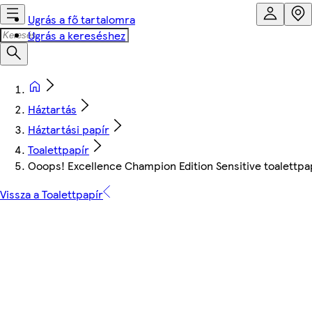
Ugrás a fő tartalomra
Ugrás a kereséshez
Háztartás
Háztartási papír
Toalettpapír
Ooops! Excellence Champion Edition Sensitive toalettpap
Vissza a Toalettpapír