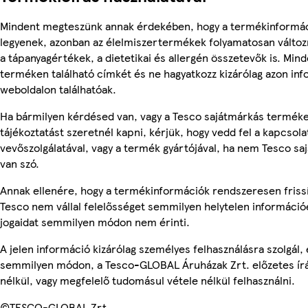
Mindent megteszünk annak érdekében, hogy a termékinformá
legyenek, azonban az élelmiszertermékek folyamatosan változn
a tápanyagértékek, a dietetikai és allergén összetevők is. Min
terméken található címkét és ne hagyatkozz kizárólag azon in
weboldalon találhatóak.
Ha bármilyen kérdésed van, vagy a Tesco sajátmárkás termék
tájékoztatást szeretnél kapni, kérjük, hogy vedd fel a kapcsola
vevőszolgálatával, vagy a termék gyártójával, ha nem Tesco s
van szó.
Annak ellenére, hogy a termékinformációk rendszeresen frissí
Tesco nem vállal felelősséget semmilyen helytelen információ
jogaidat semmilyen módon nem érinti.
A jelen információ kizárólag személyes felhasználásra szolgál,
semmilyen módon, a Tesco-GLOBAL Áruházak Zrt. előzetes írá
nélkül, vagy megfelelő tudomásul vétele nélkül felhasználni.
©TESCO-GLOBAL Zrt.