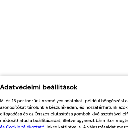
Adatvédelmi beállítások
Mi és 18 partnerünk személyes adatokat, például böngészési a
azonosítókat tárolunk a készülékeden, és hozzáférhetünk azo
elfogadása és az Összes elutasítása gombok kiválasztásával el
módosíthatod a beállításaidat, illetve ugyanezt bármikor meg
és Cookie tájékoztató
linkre kattintva is. A választásaidat mego