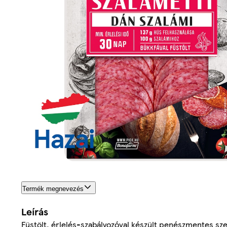
Termék megnevezés
Leírás
Füstölt, érlelés-szabályozóval készült penészmentes sz