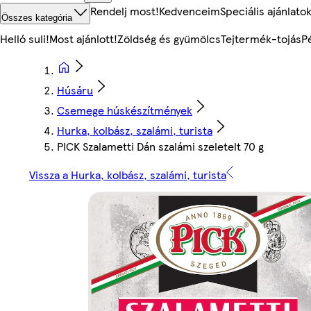
Rendelj most!
Kedvenceim
Speciális ajánlato
Összes kategória
Helló suli!
Most ajánlott!
Zöldség és gyümölcs
Tejtermék-tojás
P
Húsáru
Csemege húskészítmények
Hurka, kolbász, szalámi, turista
PICK Szalametti Dán szalámi szeletelt 70 g
Vissza a Hurka, kolbász, szalámi, turista