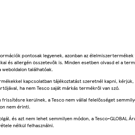
ormációk pontosak legyenek, azonban az élelmiszertermékek
tikai és allergén összetevők is. Minden esetben olvasd el a ter
a weboldalon találhatóak.
mékekkel kapcsolatban tájékoztatást szeretnél kapni, kérjük, 
ártójával, ha nem Tesco saját márkás termékről van szó.
frissítésre kerülnek, a Tesco nem vállal felelősséget semmily
on nem érinti.
szolgál, és azt nem lehet semmilyen módon, a Tesco-GLOBAL Ár
étele nélkül felhasználni.