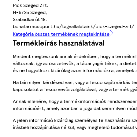
Pick Szeged Zrt.
H-6725 Szeged,
Szabadkai út 18.
bonafarmcsoport.hu/tagvallalataink/pick-szeged-zrt/
Kategória összes termékének megtekintése
Termékleírás használatával
Mindent megteszünk annak érdekében, hogy a termékinf
változnak, így az összetevők, a tápanyagértékek, a diete
és ne hagyatkozz kizárólag azon információkra, amelyek 
Ha bármilyen kérdésed van, vagy a Tesco sajátmárkás ter
kapcsolatot a Tesco vevőszolgálatával, vagy a termék gy
Annak ellenére, hogy a termékinformációk rendszeresen 
információért, amely azonban a jogaidat semmilyen mód
A jelen információ kizárólag személyes felhasználásra 
írásbeli hozzájárulása nélkül, vagy megfelelő tudomásul v