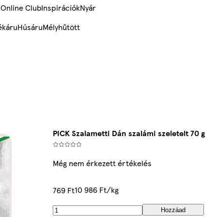
k
Online Club
Inspirációk
Nyár
ékáru
Húsáru
Mélyhűtött
PICK Szalametti Dán szalámi szeletelt 70 g
Még nem érkezett értékelés
10 986 Ft/kg
769 Ft
Hozzáad