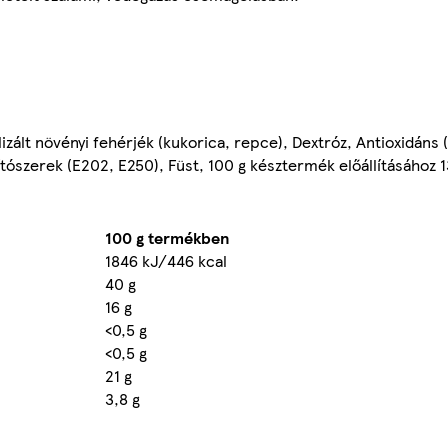
zált növényi fehérjék (kukorica, repce), Dextróz, Antioxidáns 
ítószerek (E202, E250), Füst, 100 g késztermék előállításához 
100 g termékben
1846 kJ/446 kcal
40 g
16 g
<0,5 g
<0,5 g
21 g
3,8 g