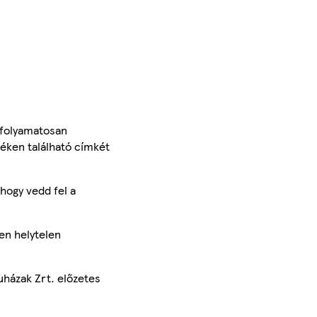
 folyamatosan
méken található címkét
hogy vedd fel a
en helytelen
uházak Zrt. előzetes