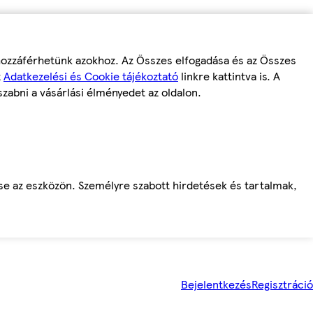
 hozzáférhetünk azokhoz. Az Összes elfogadása és az Összes
z
Adatkezelési és Cookie tájékoztató
linkre kattintva is. A
szabni a vásárlási élményedet az oldalon.
ése az eszközön. Személyre szabott hirdetések és tartalmak,
Bejelentkezés
Regisztráció