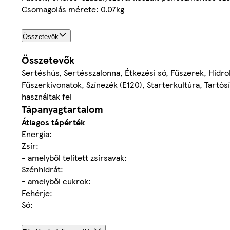
Csomagolás mérete: 0.07kg
Összetevők
Összetevők
Sertéshús, Sertésszalonna, Étkezési só, Fűszerek, Hidroli
Fűszerkivonatok, Színezék (E120), Starterkultúra, Tartós
használtak fel
Tápanyagtartalom
Átlagos tápérték
Energia:
Zsír:
- amelyből telített zsírsavak:
Szénhidrát:
- amelyből cukrok:
Fehérje:
Só: