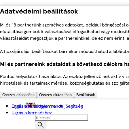
Adatvédelmi beállítások
Mi és 18 partnerünk személyes adatokat, például böngészési a
elutasítása gombok kiválasztásával elfogadhatod vagy módosíth
választásaidat megosztjuk a partnereinkkel, de ez nem érinti a
A hozzájárulási beállításokat bármikor módosíthatod a láblécben 
Mi és partnereink adataidat a következő célokra ha
Pontos helyadatok használata. Az eszköz jellemzőinek aktív viz
hirdetések és tartalmak mérése, közönségkutatás és szolgálta
Összes elfogadása
Összes elutasítása
Beállítások
Ugrás a fő tartalomra
English
Hogyan rendelj
Segítség
Ugrás a kereséshez