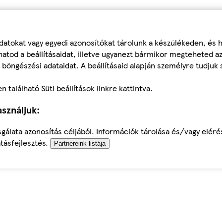
datokat vagy egyedi azonosítókat tárolunk a készülékeden, és
atod a beállításaidat, illetve ugyanezt bármikor megteheted a
 böngészési adataidat. A beállításaid alapján személyre tudjuk 
található Süti beállítások linkre kattintva.
sználjuk:
sgálata azonosítás céljából. Információk tárolása és/vagy elér
tásfejlesztés.
Partnereink listája