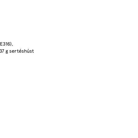
(E316),
137 g sertéshúst