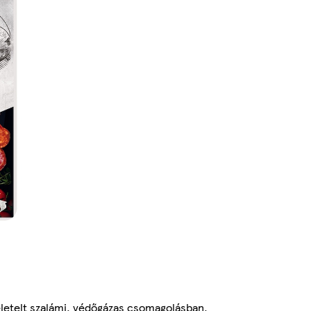
eletelt szalámi, védőgázas csomagolásban.