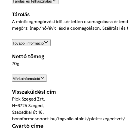
Tárolás és felhasználás
Tárolás
A minőségmegőrzési idő sértetlen csomagolásra értendő.
megőrzi (nap/hó/év): lásd a csomagoláson. Szállítási és 
További információ
Nettó tömeg
70g
Márkainformáció
Visszaküldési cím
Pick Szeged Zrt.
H-6725 Szeged,
Szabadkai út 18.
bonafarmcsoport.hu/tagvallalataink/pick-szeged-zrt/
Gyártó címe