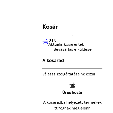
Kosár
0 Ft
Aktuális kosárérték
0 Ft
Aktuális kosárérték
Bevásárlás elküldése
A kosarad
Válassz szolgáltatásaink közül
Üres kosár
A kosaradba helyezett termékek
itt fognak megjelenni