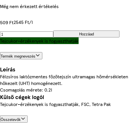
Még nem érkezett értékelés
2545 Ft/l
509 Ft
Hozzáad
Tejcukor-érzékenyek is fogyaszthatják
Termék megnevezés
Leírás
Félzsíros laktózmentes főzőtejszín ultramagas hőmérsékleten
hőkezelt (UHT) homogénezett.
Csomagolás mérete: 0.2l
Külső cégek logói
Tejcukor-érzékenyek is fogyaszthatják, FSC, Tetra Pak
Összetevők