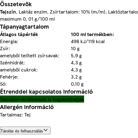
Összetevők
Tejszín
, Laktáz enzim, Zsírtartalom: 10% (m/m), Laktóztartal
maximum 0, 01 g/100 ml
Tápanyagtartalom
Átlagos tápérték
100 ml termékben:
Energia:
498 kJ/119 kcal
Zsír:
10 g
amelyből telített zsírsavak:
5,9 g
Szénhidrát:
4,3 g
amelyből cukrok:
4,3 g
Fehérje:
3,2 g
Só:
0,10 g
Étrenddel kapcsolatos információ
Tejcukor-érzékenyek is fogyaszthatják
Allergén információ
Tartalmaz: Tej
Tárolás és felhasználás