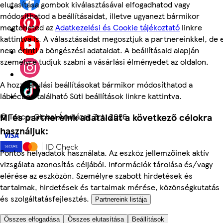
elutasítása gombok kiválasztásával elfogadhatod vagy
módosíthatod a beállításaidat, illetve ugyanezt bármikor
megteheted az
Adatkezelési és Cookie tájékoztató
linkre
kattintva is. A választásaidat megosztjuk a partnereinkkel, de 
nem érinti a böngészési adataidat. A beállításaid alapján
személyre tudjuk szabni a vásárlási élményedet az oldalon.
A hozzájárulási beállításokat bármikor módosíthatod a
láblécben található Süti beállítások linkre kattintva.
©
Tesco-Global Áruházak Zrt. 2026
Mi és partnereink adataidat a következő célokra
használjuk:
Pontos helyadatok használata. Az eszköz jellemzőinek aktív
vizsgálata azonosítás céljából. Információk tárolása és/vagy
elérése az eszközön. Személyre szabott hirdetések és
tartalmak, hirdetések és tartalmak mérése, közönségkutatás
és szolgáltatásfejlesztés.
Partnereink listája
Összes elfogadása
Összes elutasítása
Beállítások