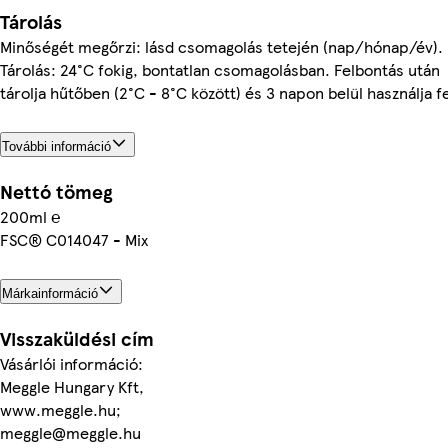
Tárolás
Minőségét megőrzi: lásd csomagolás tetején (nap/hónap/év).
Tárolás: 24°C fokig, bontatlan csomagolásban. Felbontás után
tárolja hűtőben (2°C - 8°C között) és 3 napon belül használja fe
További információ
Nettó tömeg
200ml ℮
FSC® C014047 - Mix
Márkainformáció
Visszaküldési cím
Vásárlói információ:
Meggle Hungary Kft,
www.meggle.hu;
meggle@meggle.hu