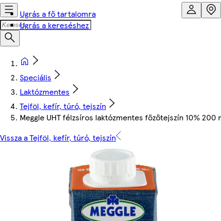
Ugrás a fő tartalomra
Ugrás a kereséshez
Speciális
Laktózmentes
Tejföl, kefír, túró, tejszín
Meggle UHT félzsíros laktózmentes főzőtejszín 10% 200 
Vissza a Tejföl, kefír, túró, tejszín