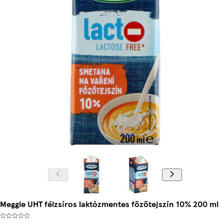
Meggle UHT félzsíros laktózmentes főzőtejszín 10% 200 ml