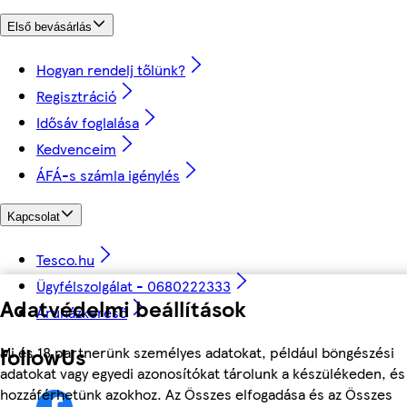
Első bevásárlás
Hogyan rendelj tőlünk?
Regisztráció
Idősáv foglalása
Kedvenceim
ÁFÁ-s számla igénylés
Kapcsolat
Tesco.hu
Ügyfélszolgálat - 0680222333
Adatvédelmi beállítások
Áruházkereső
followUs
Mi és 18 partnerünk személyes adatokat, például böngészési
adatokat vagy egyedi azonosítókat tárolunk a készülékeden, és
hozzáférhetünk azokhoz. Az Összes elfogadása és az Összes