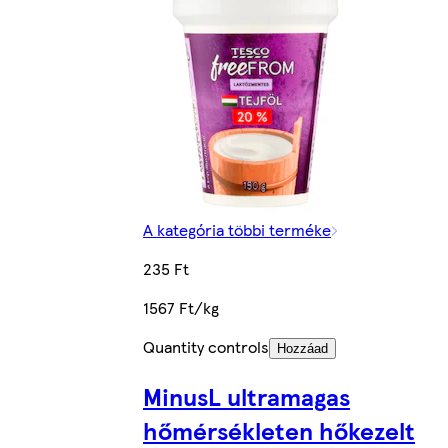
A kategória többi terméke
235 Ft
1567 Ft/kg
Quantity controls
Hozzáad
MinusL ultramagas
hőmérsékleten hőkezelt