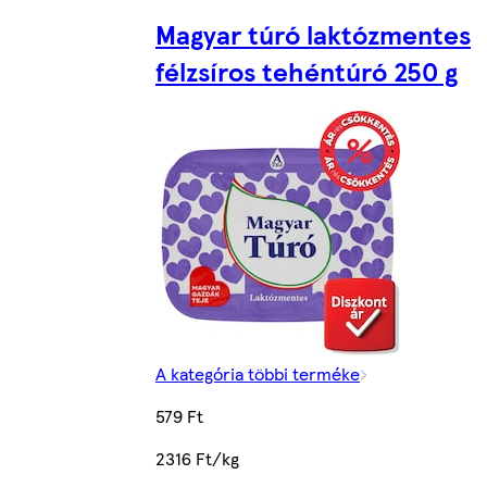
Magyar túró laktózmentes
félzsíros tehéntúró 250 g
A kategória többi terméke
579 Ft
2316 Ft/kg