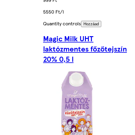
5550 Ft/l
Quantity controls
Hozzáad
Magic Milk UHT
laktózmentes főzőtejszín
20% 0,5 l