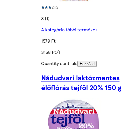
3 (1)
A kategória többi terméke
1579 Ft
3158 Ft/l
Quantity controls
Hozzáad
Nádudvari laktózmentes
élőflórás tejföl 20% 150 g