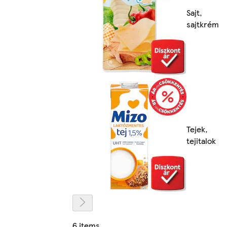
Sajt,
sajtkrém
Tejek,
tejitalok
6 items