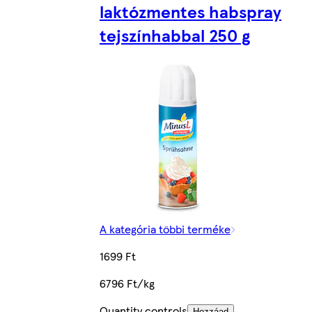
laktózmentes habspray
tejszínhabbal 250 g
A kategória többi terméke
1699 Ft
6796 Ft/kg
Quantity controls
Hozzáad