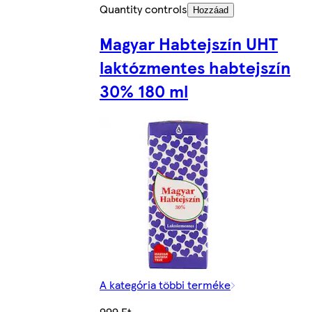
Quantity controls
Hozzáad
Magyar Habtejszín UHT
laktózmentes habtejszín
30% 180 ml
A kategória többi terméke
999 Ft