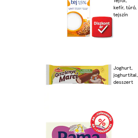
Tejföl,
kefír, túró,
tejszín
Joghurt,
joghurtital,
desszert