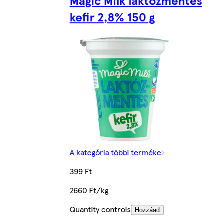
Magic Milk laktózmentes
kefir 2,8% 150 g
A kategória többi terméke
399 Ft
2660 Ft/kg
Quantity controls
Hozzáad