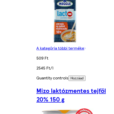
A kategória többi terméke
509 Ft
2545 Ft/l
Quantity controls
Hozzáad
Mizo laktózmentes tejföl
20% 150 g