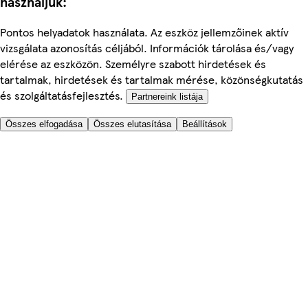
használjuk:
Pontos helyadatok használata. Az eszköz jellemzőinek aktív
vizsgálata azonosítás céljából. Információk tárolása és/vagy
elérése az eszközön. Személyre szabott hirdetések és
tartalmak, hirdetések és tartalmak mérése, közönségkutatás
és szolgáltatásfejlesztés.
Partnereink listája
Összes elfogadása
Összes elutasítása
Beállítások
Segítünk
Árak
Biztonságos online rendelés
Általános Szerződési Feltételek
Adatkezelési és Cookie tájékoztató