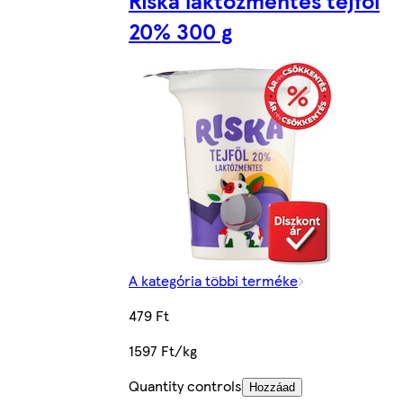
20% 300 g
A kategória többi terméke
479 Ft
1597 Ft/kg
Quantity controls
Hozzáad