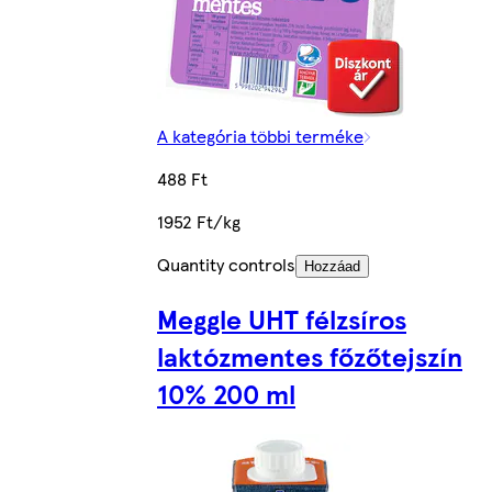
A kategória többi terméke
488 Ft
1952 Ft/kg
Quantity controls
Hozzáad
Meggle UHT félzsíros
laktózmentes főzőtejszín
10% 200 ml