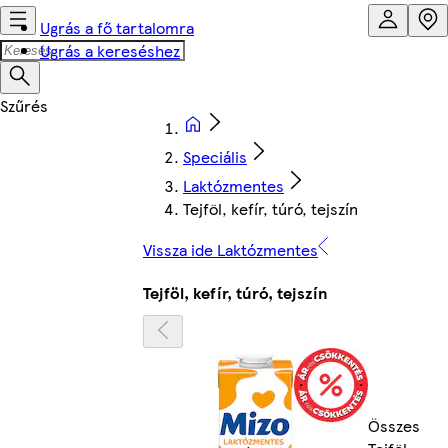
Ugrás a fő tartalomra
Ugrás a kereséshez
Speciális
Laktózmentes
Tejföl, kefír, túró, tejszín
Vissza ide Laktózmentes
Tejföl, kefír, túró, tejszín
Összes