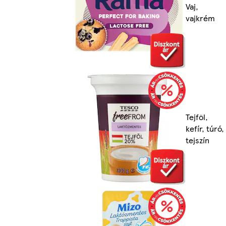
Vaj,
vajkrém
Tejföl,
kefír, túró,
tejszín