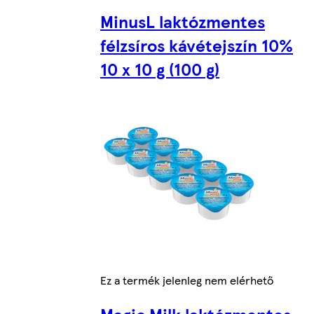
MinusL laktózmentes
félzsíros kávétejszín 10%
10 x 10 g (100 g)
Ez a termék jelenleg nem elérhető