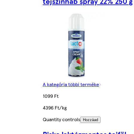
tejszínhab spray 22% 250 g
A kategória többi terméke
1099 Ft
4396 Ft/kg
Quantity controls
Hozzáad
Riska laktózmentes tejföl