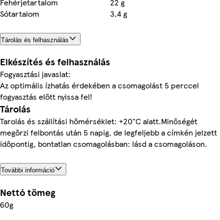
Fehérjetartalom
22 g
Sótartalom
3,4 g
Tárolás és felhasználás
Elkészítés és felhasználás
Fogyasztási javaslat:
Az optimális ízhatás érdekében a csomagolást 5 perccel
fogyasztás előtt nyissa fel!
Tárolás
Tarolás és szállítási hőmérséklet: +20°C alatt.Minőségét
megőrzi felbontás után 5 napig, de legfeljebb a címkén jelzett
időpontig, bontatlan csomagolásban: lásd a csomagoláson.
További információ
Nettó tömeg
60g