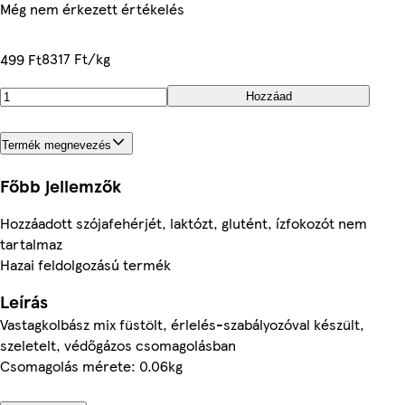
Még nem érkezett értékelés
8317 Ft/kg
499 Ft
Hozzáad
Termék megnevezés
Főbb jellemzők
Hozzáadott szójafehérjét, laktózt, glutént, ízfokozót nem
tartalmaz
Hazai feldolgozású termék
Leírás
Vastagkolbász mix füstölt, érlelés-szabályozóval készült,
szeletelt, védőgázos csomagolásban
Csomagolás mérete: 0.06kg