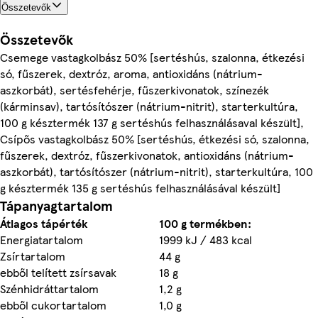
Összetevők
Összetevők
Csemege vastagkolbász 50% [sertéshús, szalonna, étkezési
só, fűszerek, dextróz, aroma, antioxidáns (nátrium-
aszkorbát), sertésfehérje, fűszerkivonatok, színezék
(kárminsav), tartósítószer (nátrium-nitrit), starterkultúra,
100 g késztermék 137 g sertéshús felhasználásaval készült],
Csípős vastagkolbász 50% [sertéshús, étkezési só, szalonna,
fűszerek, dextróz, fűszerkivonatok, antioxidáns (nátrium-
aszkorbát), tartósítószer (nátrium-nitrit), starterkultúra, 100
g késztermék 135 g sertéshús felhasználásával készült]
Tápanyagtartalom
Átlagos tápérték
100 g termékben:
Energiatartalom
1999 kJ / 483 kcal
Zsírtartalom
44 g
ebből telített zsírsavak
18 g
Szénhidráttartalom
1,2 g
ebből cukortartalom
1,0 g