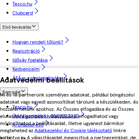
Tesco.hu
Clubcard
Első bevásárlás
Hogyan rendelj tőlünk?
Regisztráció
Idősáv foglalása
Kedvenceim
ÁFÁ-s számla igénylés
Adatvédelmi beállítások
Kapcsolat
Mi és 18 partnerünk személyes adatokat, például böngészési
adatokat vagy egyedi azonosítókat tárolunk a készülékeden, és
Tesco.hu
hozzáférhetünk azokhoz. Az Összes elfogadása és az Összes
Ügyfélszolgálat - 0680222333
elutasítása gombok kiválasztásával elfogadhatod vagy
módosíthatod a beállításaidat, illetve ugyanezt bármikor
Áruházkereső
megteheted az
Adatkezelési és Cookie tájékoztató
linkre
kattintva is. A választásaidat megosztjuk a partnereinkkel, de