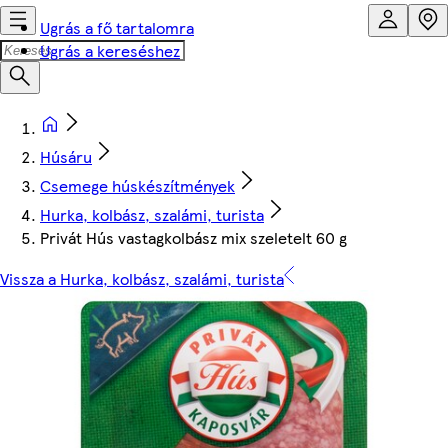
Ugrás a fő tartalomra
Ugrás a kereséshez
Húsáru
Csemege húskészítmények
Hurka, kolbász, szalámi, turista
Privát Hús vastagkolbász mix szeletelt 60 g
Vissza a Hurka, kolbász, szalámi, turista