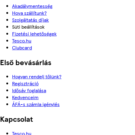
Akadálymentesség
Hova szállítunk?
Szolgáltatás díjak
Süti beállítások
Fizetési lehetőségek
Tesco.hu
Clubcard
Első bevásárlás
Hogyan rendelj tőlünk?
Regisztráció
Idősáv foglalása
Kedvenceim
ÁFÁ-s számla igénylés
Kapcsolat
Tesco.hu