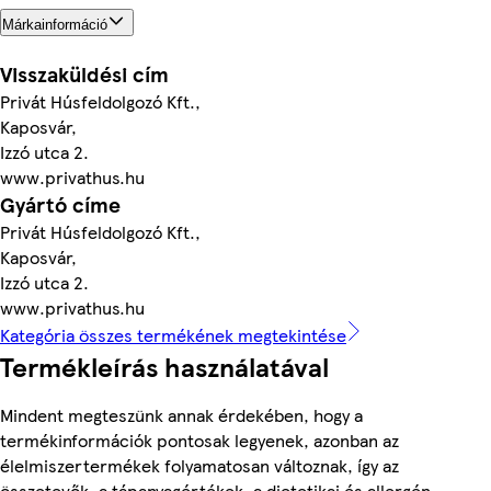
Márkainformáció
Visszaküldési cím
Privát Húsfeldolgozó Kft.,
Kaposvár,
Izzó utca 2.
www.privathus.hu
Gyártó címe
Privát Húsfeldolgozó Kft.,
Kaposvár,
Izzó utca 2.
www.privathus.hu
Kategória összes termékének megtekintése
Termékleírás használatával
Mindent megteszünk annak érdekében, hogy a
termékinformációk pontosak legyenek, azonban az
élelmiszertermékek folyamatosan változnak, így az
összetevők, a tápanyagértékek, a dietetikai és allergén