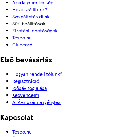
Akadálymentesség
Hova szállítunk?
Szolgáltatás díjak
Süti beállítások
Fizetési lehetőségek
Tesco.hu
Clubcard
Első bevásárlás
Hogyan rendelj tőlünk?
Regisztráció
Idősáv foglalása
Kedvenceim
ÁFÁ-s számla igénylés
Kapcsolat
Tesco.hu