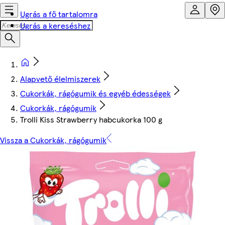
Ugrás a fő tartalomra
Ugrás a kereséshez
Alapvető élelmiszerek
Cukorkák, rágógumik és egyéb édességek
Cukorkák, rágógumik
Trolli Kiss Strawberry habcukorka 100 g
Vissza a Cukorkák, rágógumik