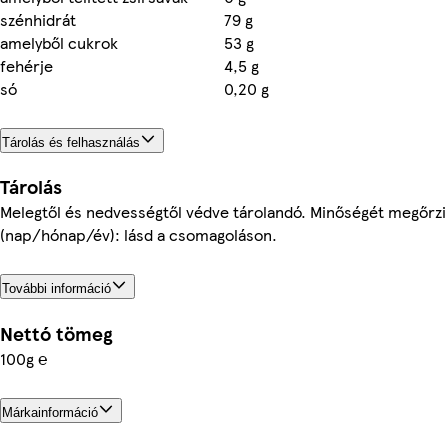
szénhidrát
79 g
amelyből cukrok
53 g
fehérje
4,5 g
só
0,20 g
Tárolás és felhasználás
Tárolás
Melegtől és nedvességtől védve tárolandó. Minőségét megőrzi
(nap/hónap/év): lásd a csomagoláson.
További információ
Nettó tömeg
100g ℮
Márkainformáció