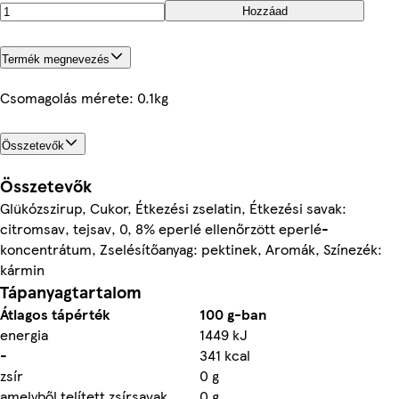
Hozzáad
Termék megnevezés
Csomagolás mérete: 0.1kg
Összetevők
Összetevők
Glükózszirup, Cukor, Étkezési zselatin, Étkezési savak:
citromsav, tejsav, 0, 8% eperlé ellenőrzött eperlé-
koncentrátum, Zselésítőanyag: pektinek, Aromák, Színezék:
kármin
Tápanyagtartalom
Átlagos tápérték
100 g-ban
energia
1449 kJ
-
341 kcal
zsír
0 g
amelyből telített zsírsavak
0 g