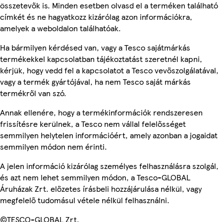
összetevők is. Minden esetben olvasd el a terméken található
címkét és ne hagyatkozz kizárólag azon információkra,
amelyek a weboldalon találhatóak.
Ha bármilyen kérdésed van, vagy a Tesco sajátmárkás
termékekkel kapcsolatban tájékoztatást szeretnél kapni,
kérjük, hogy vedd fel a kapcsolatot a Tesco vevőszolgálatával,
vagy a termék gyártójával, ha nem Tesco saját márkás
termékről van szó.
Annak ellenére, hogy a termékinformációk rendszeresen
frissítésre kerülnek, a Tesco nem vállal felelősséget
semmilyen helytelen információért, amely azonban a jogaidat
semmilyen módon nem érinti.
A jelen információ kizárólag személyes felhasználásra szolgál,
és azt nem lehet semmilyen módon, a Tesco-GLOBAL
Áruházak Zrt. előzetes írásbeli hozzájárulása nélkül, vagy
megfelelő tudomásul vétele nélkül felhasználni.
©TESCO-GLOBAL Zrt.