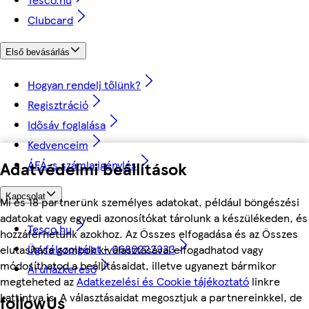
Clubcard
Első bevásárlás
Hogyan rendelj tőlünk?
Regisztráció
Idősáv foglalása
Kedvenceim
ÁFÁ-s számla igénylés
Adatvédelmi beállítások
Kapcsolat
Mi és 18 partnerünk személyes adatokat, például böngészési
adatokat vagy egyedi azonosítókat tárolunk a készülékeden, és
Tesco.hu
hozzáférhetünk azokhoz. Az Összes elfogadása és az Összes
Ügyfélszolgálat - 0680222333
elutasítása gombok kiválasztásával elfogadhatod vagy
módosíthatod a beállításaidat, illetve ugyanezt bármikor
Áruházkereső
megteheted az
Adatkezelési és Cookie tájékoztató
linkre
kattintva is. A választásaidat megosztjuk a partnereinkkel, de
followUs