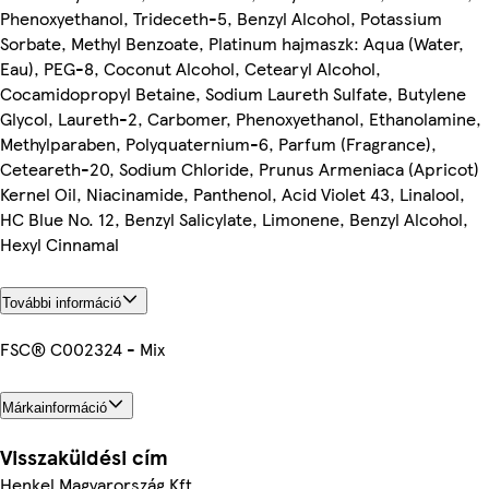
Phenoxyethanol, Trideceth-5, Benzyl Alcohol, Potassium
Sorbate, Methyl Benzoate, Platinum hajmaszk: Aqua (Water,
Eau), PEG-8, Coconut Alcohol, Cetearyl Alcohol,
Cocamidopropyl Betaine, Sodium Laureth Sulfate, Butylene
Glycol, Laureth-2, Carbomer, Phenoxyethanol, Ethanolamine,
Methylparaben, Polyquaternium-6, Parfum (Fragrance),
Ceteareth-20, Sodium Chloride, Prunus Armeniaca (Apricot)
Kernel Oil, Niacinamide, Panthenol, Acid Violet 43, Linalool,
HC Blue No. 12, Benzyl Salicylate, Limonene, Benzyl Alcohol,
Hexyl Cinnamal
További információ
FSC® C002324 - Mix
Márkainformáció
Visszaküldési cím
Henkel Magyarország Kft.