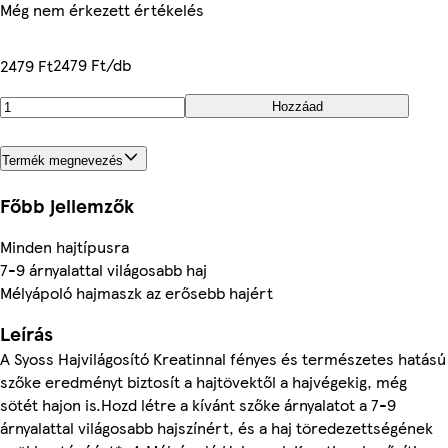
Még nem érkezett értékelés
2479 Ft/db
2479 Ft
Hozzáad
Termék megnevezés
Főbb jellemzők
Minden hajtípusra
7-9 árnyalattal világosabb haj
Mélyápoló hajmaszk az erősebb hajért
Leírás
A Syoss Hajvilágosító Kreatinnal fényes és természetes hatású
szőke eredményt biztosít a hajtövektől a hajvégekig, még
sötét hajon is.Hozd létre a kívánt szőke árnyalatot a 7-9
árnyalattal világosabb hajszínért, és a haj töredezettségének