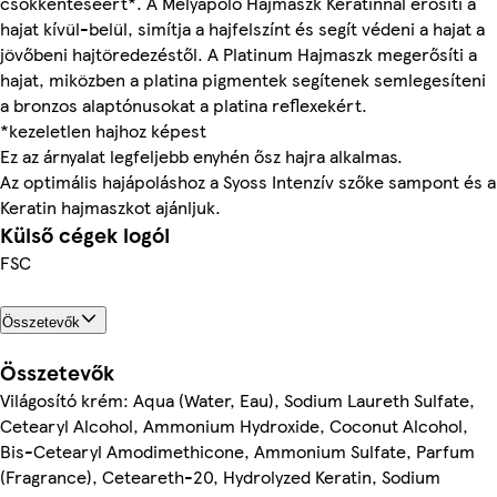
csökkentéséért*. A Mélyápoló Hajmaszk Keratinnal erősíti a
hajat kívül-belül, simítja a hajfelszínt és segít védeni a hajat a
jövőbeni hajtöredezéstől. A Platinum Hajmaszk megerősíti a
hajat, miközben a platina pigmentek segítenek semlegesíteni
a bronzos alaptónusokat a platina reflexekért.
*kezeletlen hajhoz képest
Ez az árnyalat legfeljebb enyhén ősz hajra alkalmas.
Az optimális hajápoláshoz a Syoss Intenzív szőke sampont és a
Keratin hajmaszkot ajánljuk.
Külső cégek logói
FSC
Összetevők
Összetevők
Világosító krém: Aqua (Water, Eau), Sodium Laureth Sulfate,
Cetearyl Alcohol, Ammonium Hydroxide, Coconut Alcohol,
Bis-Cetearyl Amodimethicone, Ammonium Sulfate, Parfum
(Fragrance), Ceteareth-20, Hydrolyzed Keratin, Sodium