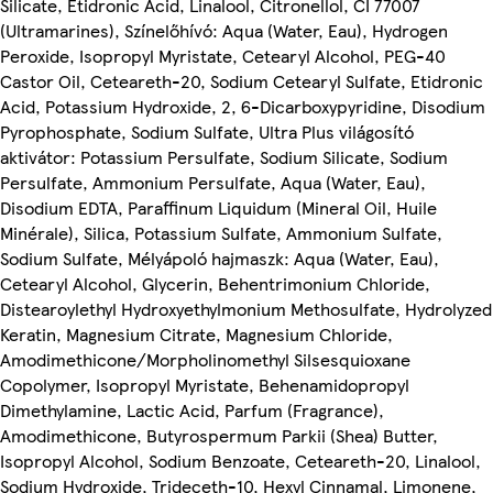
Silicate, Etidronic Acid, Linalool, Citronellol, CI 77007
(Ultramarines), Színelőhívó: Aqua (Water, Eau), Hydrogen
Peroxide, Isopropyl Myristate, Cetearyl Alcohol, PEG-40
Castor Oil, Ceteareth-20, Sodium Cetearyl Sulfate, Etidronic
Acid, Potassium Hydroxide, 2, 6-Dicarboxypyridine, Disodium
Pyrophosphate, Sodium Sulfate, Ultra Plus világosító
aktivátor: Potassium Persulfate, Sodium Silicate, Sodium
Persulfate, Ammonium Persulfate, Aqua (Water, Eau),
Disodium EDTA, Paraffinum Liquidum (Mineral Oil, Huile
Minérale), Silica, Potassium Sulfate, Ammonium Sulfate,
Sodium Sulfate, Mélyápoló hajmaszk: Aqua (Water, Eau),
Cetearyl Alcohol, Glycerin, Behentrimonium Chloride,
Distearoylethyl Hydroxyethylmonium Methosulfate, Hydrolyzed
Keratin, Magnesium Citrate, Magnesium Chloride,
Amodimethicone/Morpholinomethyl Silsesquioxane
Copolymer, Isopropyl Myristate, Behenamidopropyl
Dimethylamine, Lactic Acid, Parfum (Fragrance),
Amodimethicone, Butyrospermum Parkii (Shea) Butter,
Isopropyl Alcohol, Sodium Benzoate, Ceteareth-20, Linalool,
Sodium Hydroxide, Trideceth-10, Hexyl Cinnamal, Limonene,