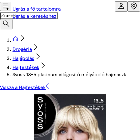
Ugrás a fő tartalomra
Ugrás a kereséshez
Drogéria
Hajápolás
Hajfestékek
Syoss 13-5 platinum világosító mélyápoló hajmaszk
Vissza a Hajfestékek