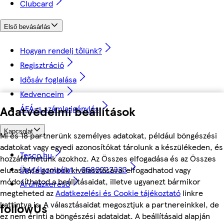
Clubcard
Első bevásárlás
Hogyan rendelj tőlünk?
Regisztráció
Idősáv foglalása
Kedvenceim
ÁFÁ-s számla igénylés
Adatvédelmi beállítások
Kapcsolat
Mi és 18 partnerünk személyes adatokat, például böngészési
adatokat vagy egyedi azonosítókat tárolunk a készülékeden, és
Tesco.hu
hozzáférhetünk azokhoz. Az Összes elfogadása és az Összes
Ügyfélszolgálat - 0680222333
elutasítása gombok kiválasztásával elfogadhatod vagy
módosíthatod a beállításaidat, illetve ugyanezt bármikor
Áruházkereső
megteheted az
Adatkezelési és Cookie tájékoztató
linkre
kattintva is. A választásaidat megosztjuk a partnereinkkel, de
followUs
ez nem érinti a böngészési adataidat. A beállításaid alapján