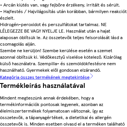
- Arcán kiütés van, vagy fejbőre érzékeny, irritált és sérült.
- Hajfestés / Hajvilágosítás után korábban, bármilyen reakciót
észlelt.
Hidrogén-peroxidot és perszulfátokat tartalmaz. NE
LÉLEGEZZE BE VAGY NYELJE LE. Használat után a hajat
alaposan öblítsük le. Az összetevők teljes felsorolását lásd a
csomagolás alján.
Szembe ne kerüljön! Szembe kerülése esetén a szemet
azonnal öblítsük ki. Védőkesztyű viselése kötelező. Kizárólag
külső használatra. Szempilla- és szemöldökfestésre nem
használható. Gyermekek elől gondosan elzárandó.
Kategória összes termékének megtekintése
Termékleírás használatával
Mindent megteszünk annak érdekében, hogy a
termékinformációk pontosak legyenek, azonban az
élelmiszertermékek folyamatosan változnak, így az
összetevők, a tápanyagértékek, a dietetikai és allergén
összetevők is. Minden esetben olvasd el a terméken található