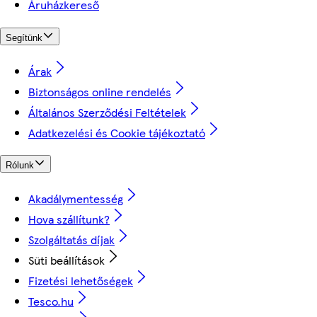
Áruházkereső
Segítünk
Árak
Biztonságos online rendelés
Általános Szerződési Feltételek
Adatkezelési és Cookie tájékoztató
Rólunk
Akadálymentesség
Hova szállítunk?
Szolgáltatás díjak
Süti beállítások
Fizetési lehetőségek
Tesco.hu