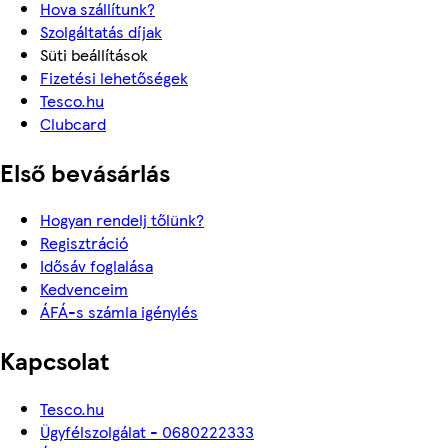
Hova szállítunk?
Szolgáltatás díjak
Süti beállítások
Fizetési lehetőségek
Tesco.hu
Clubcard
Első bevásárlás
Hogyan rendelj tőlünk?
Regisztráció
Idősáv foglalása
Kedvenceim
ÁFÁ-s számla igénylés
Kapcsolat
Tesco.hu
Ügyfélszolgálat - 0680222333