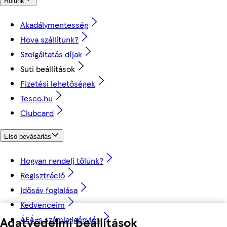
Rólunk
Akadálymentesség
Hova szállítunk?
Szolgáltatás díjak
Süti beállítások
Fizetési lehetőségek
Tesco.hu
Clubcard
Első bevásárlás
Hogyan rendelj tőlünk?
Regisztráció
Idősáv foglalása
Kedvenceim
ÁFÁ-s számla igénylés
Adatvédelmi beállítások