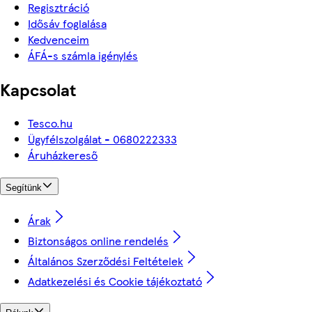
Regisztráció
Idősáv foglalása
Kedvenceim
ÁFÁ-s számla igénylés
Kapcsolat
Tesco.hu
Ügyfélszolgálat - 0680222333
Áruházkereső
Segítünk
Árak
Biztonságos online rendelés
Általános Szerződési Feltételek
Adatkezelési és Cookie tájékoztató