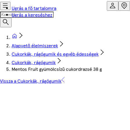
Ugrás a fő tartalomra
Ugrás a kereséshez
Alapvető élelmiszerek
Cukorkák, rágógumik és egyéb édességek
Cukorkák, rágógumik
Mentos Fruit gyümölcsízű cukordrazsé 38 g
Vissza a Cukorkák, rágógumik