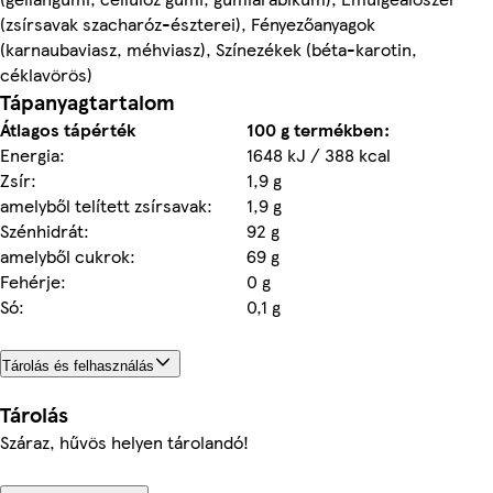
(zsírsavak szacharóz-észterei), Fényezőanyagok
(karnaubaviasz, méhviasz), Színezékek (béta-karotin,
céklavörös)
Tápanyagtartalom
Átlagos tápérték
100 g termékben:
Energia:
1648 kJ / 388 kcal
Zsír:
1,9 g
amelyből telített zsírsavak:
1,9 g
Szénhidrát:
92 g
amelyből cukrok:
69 g
Fehérje:
0 g
Só:
0,1 g
Tárolás és felhasználás
Tárolás
Száraz, hűvös helyen tárolandó!