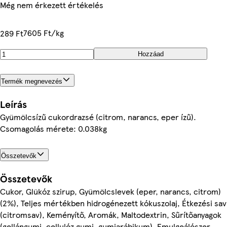
Még nem érkezett értékelés
7605 Ft/kg
289 Ft
Hozzáad
Termék megnevezés
Leírás
Gyümölcsízű cukordrazsé (citrom, narancs, eper ízű).
Csomagolás mérete: 0.038kg
Összetevők
Összetevők
Cukor, Glükóz szirup, Gyümölcslevek (eper, narancs, citrom)
(2%), Teljes mértékben hidrogénezett kókuszolaj, Étkezési sav
(citromsav), Keményítő, Aromák, Maltodextrin, Sűrítőanyagok
(gellángumi, cellulóz gumi, gumiarábikum), Emulgeálószer