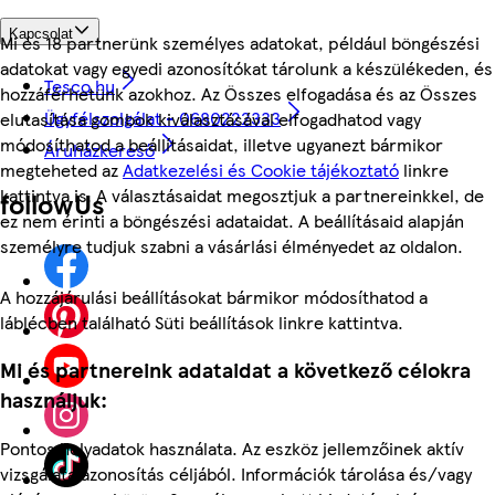
Kapcsolat
Mi és 18 partnerünk személyes adatokat, például böngészési
adatokat vagy egyedi azonosítókat tárolunk a készülékeden, és
Tesco.hu
hozzáférhetünk azokhoz. Az Összes elfogadása és az Összes
Ügyfélszolgálat - 0680222333
elutasítása gombok kiválasztásával elfogadhatod vagy
módosíthatod a beállításaidat, illetve ugyanezt bármikor
Áruházkereső
megteheted az
Adatkezelési és Cookie tájékoztató
linkre
kattintva is. A választásaidat megosztjuk a partnereinkkel, de
followUs
ez nem érinti a böngészési adataidat. A beállításaid alapján
személyre tudjuk szabni a vásárlási élményedet az oldalon.
A hozzájárulási beállításokat bármikor módosíthatod a
láblécben található Süti beállítások linkre kattintva.
Mi és partnereink adataidat a következő célokra
használjuk:
Pontos helyadatok használata. Az eszköz jellemzőinek aktív
vizsgálata azonosítás céljából. Információk tárolása és/vagy