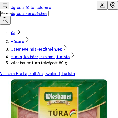
Ugrás a fő tartalomra
Ugrás a kereséshez
Húsáru
Csemege húskészítmények
Hurka, kolbász, szalámi, turista
Wiesbauer túra felvágott 80 g
Vissza a Hurka, kolbász, szalámi, turista