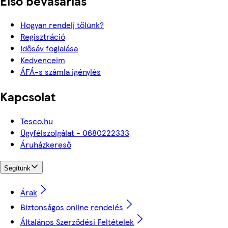
Első bevásárlás
Hogyan rendelj tőlünk?
Regisztráció
Idősáv foglalása
Kedvenceim
ÁFÁ-s számla igénylés
Kapcsolat
Tesco.hu
Ügyfélszolgálat - 0680222333
Áruházkereső
Segítünk
Árak
Biztonságos online rendelés
Általános Szerződési Feltételek