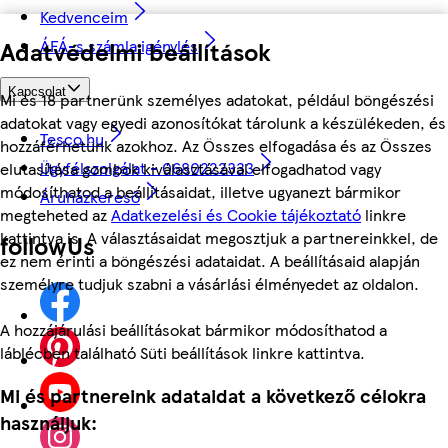
Kedvenceim
ÁFÁ-s számla igénylés
Adatvédelmi beállítások
Kapcsolat
Mi és 18 partnerünk személyes adatokat, például böngészési
adatokat vagy egyedi azonosítókat tárolunk a készülékeden, és
Tesco.hu
hozzáférhetünk azokhoz. Az Összes elfogadása és az Összes
Ügyfélszolgálat - 0680222333
elutasítása gombok kiválasztásával elfogadhatod vagy
módosíthatod a beállításaidat, illetve ugyanezt bármikor
Áruházkereső
megteheted az
Adatkezelési és Cookie tájékoztató
linkre
kattintva is. A választásaidat megosztjuk a partnereinkkel, de
followUs
ez nem érinti a böngészési adataidat. A beállításaid alapján
személyre tudjuk szabni a vásárlási élményedet az oldalon.
A hozzájárulási beállításokat bármikor módosíthatod a
láblécben található Süti beállítások linkre kattintva.
Mi és partnereink adataidat a következő célokra
használjuk: