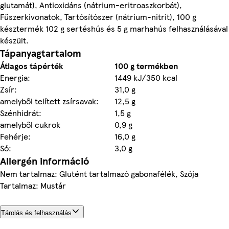
glutamát), Antioxidáns (nátrium-eritroaszkorbát),
Fűszerkivonatok, Tartósítószer (nátrium-nitrit), 100 g
késztermék 102 g sertéshús és 5 g marhahús felhasználásával
készült.
Tápanyagtartalom
Átlagos tápérték
100 g termékben
Energia:
1449 kJ/350 kcal
Zsír:
31,0 g
amelyből telített zsírsavak:
12,5 g
Szénhidrát:
1,5 g
amelyből cukrok
0,9 g
Fehérje:
16,0 g
Só:
3,0 g
Allergén információ
Nem tartalmaz: Glutént tartalmazó gabonafélék, Szója
Tartalmaz: Mustár
Tárolás és felhasználás