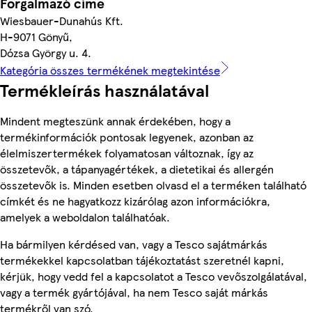
Forgalmazó címe
Wiesbauer-Dunahús Kft.
H-9071 Gönyű,
Dózsa György u. 4.
Kategória összes termékének megtekintése
Termékleírás használatával
Mindent megteszünk annak érdekében, hogy a
termékinformációk pontosak legyenek, azonban az
élelmiszertermékek folyamatosan változnak, így az
összetevők, a tápanyagértékek, a dietetikai és allergén
összetevők is. Minden esetben olvasd el a terméken található
címkét és ne hagyatkozz kizárólag azon információkra,
amelyek a weboldalon találhatóak.
Ha bármilyen kérdésed van, vagy a Tesco sajátmárkás
termékekkel kapcsolatban tájékoztatást szeretnél kapni,
kérjük, hogy vedd fel a kapcsolatot a Tesco vevőszolgálatával,
vagy a termék gyártójával, ha nem Tesco saját márkás
termékről van szó.