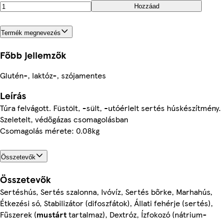
Hozzáad
Termék megnevezés
Főbb jellemzők
Glutén-, laktóz-, szójamentes
Leírás
Túra felvágott. Füstölt, -sült, -utóérlelt sertés húskészítmény.
Szeletelt, védőgázas csomagolásban
Csomagolás mérete: 0.08kg
Összetevők
Összetevők
Sertéshús, Sertés szalonna, Ivóvíz, Sertés bőrke, Marhahús,
Étkezési só, Stabilizátor (difoszfátok), Állati fehérje (sertés),
Fűszerek (
mustárt
tartalmaz), Dextróz, Ízfokozó (nátrium-