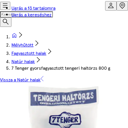
Ugrás a fő tartalomra
Ugrás a kereséshez
Mélyhűtött
Fagyasztott halak
Natúr halak
7 Tenger gyorsfagyasztott tengeri haltörzs 800 g
Vissza a Natúr halak