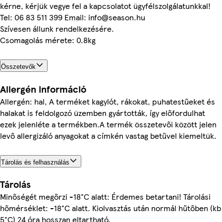
kérne, kérjük vegye fel a kapcsolatot ügyfélszolgálatunkkal!
Tel: 06 83 511 399 Email: info@season.hu
Szívesen állunk rendelkezésére.
Csomagolás mérete: 0.8kg
Összetevők
Allergén információ
Allergén: hal, A terméket kagylót, rákokat, puhatestűeket és
halakat is feldolgozó üzemben gyártották, így előfordulhat
ezek jelenléte a termékben.A termék összetevői között jelen
levő allergizáló anyagokat a címkén vastag betűvel kiemeltük.
Tárolás és felhasználás
Tárolás
Minőségét megőrzi -18°C alatt: Érdemes betartani! Tárolási
hőmérséklet: -18°C alatt. Kiolvasztás után normál hűtőben (kb
5°C) 24 óra hosszan eltartható.