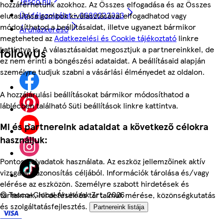
Tesco.hu
hozzáférhetünk azokhoz. Az Összes elfogadása és az Összes
Ügyfélszolgálat - 0680222333
elutasítása gombok kiválasztásával elfogadhatod vagy
módosíthatod a beállításaidat, illetve ugyanezt bármikor
Áruházkereső
megteheted az
Adatkezelési és Cookie tájékoztató
linkre
kattintva is. A választásaidat megosztjuk a partnereinkkel, de
followUs
ez nem érinti a böngészési adataidat. A beállításaid alapján
személyre tudjuk szabni a vásárlási élményedet az oldalon.
A hozzájárulási beállításokat bármikor módosíthatod a
láblécben található Süti beállítások linkre kattintva.
Mi és partnereink adataidat a következő célokra
használjuk:
Pontos helyadatok használata. Az eszköz jellemzőinek aktív
vizsgálata azonosítás céljából. Információk tárolása és/vagy
elérése az eszközön. Személyre szabott hirdetések és
©
Tesco-Global Áruházak Zrt. 2026
tartalmak, hirdetések és tartalmak mérése, közönségkutatás
és szolgáltatásfejlesztés.
Partnereink listája