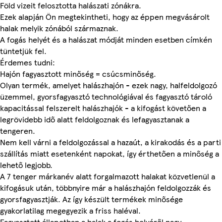
Föld vizeit felosztotta halászati zónákra.
Ezek alapján Ön megtekintheti, hogy az éppen megvásárolt
halak melyik zónából származnak.
A fogás helyét és a halászat módját minden esetben címkén
tüntetjük fel.
Érdemes tudni:
Hajón fagyasztott minőség = csúcsminőség.
Olyan termék, amelyet halászhajón - ezek nagy, halfeldolgozó
üzemmel, gyorsfagyasztó technológiával és fagyasztó tároló
kapacitással felszerelt halászhajók - a kifogást követően a
legrövidebb idő alatt feldolgoznak és lefagyasztanak a
tengeren.
Nem kell várni a feldolgozással a hazaút, a kirakodás és a parti
szállítás miatt esetenként napokat, így érthetően a minőség a
lehető legjobb.
A 7 tenger márkanév alatt forgalmazott halakat közvetlenül a
kifogásuk után, többnyire már a halászhajón feldolgozzák és
gyorsfagyasztják. Az így készült termékek minősége
gyakorlatilag megegyezik a friss haléval.
Fagyasztott állapotban a halak a fogás helyéről nagy