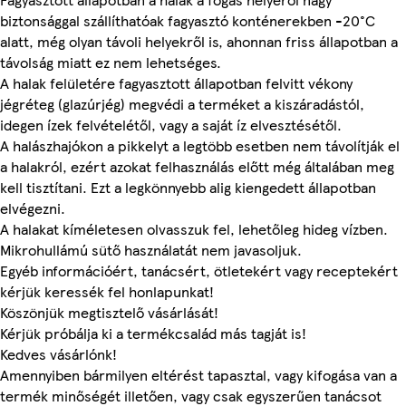
biztonsággal szállíthatóak fagyasztó konténerekben -20°C
alatt, még olyan távoli helyekről is, ahonnan friss állapotban a
távolság miatt ez nem lehetséges.
A halak felületére fagyasztott állapotban felvitt vékony
jégréteg (glazúrjég) megvédi a terméket a kiszáradástól,
idegen ízek felvételétől, vagy a saját íz elvesztésétől.
A halászhajókon a pikkelyt a legtöbb esetben nem távolítják el
a halakról, ezért azokat felhasználás előtt még általában meg
kell tisztítani. Ezt a legkönnyebb alig kiengedett állapotban
elvégezni.
A halakat kíméletesen olvasszuk fel, lehetőleg hideg vízben.
Mikrohullámú sütő használatát nem javasoljuk.
Egyéb információért, tanácsért, ötletekért vagy receptekért
kérjük keressék fel honlapunkat!
Köszönjük megtisztelő vásárlását!
Kérjük próbálja ki a termékcsalád más tagját is!
Kedves vásárlónk!
Amennyiben bármilyen eltérést tapasztal, vagy kifogása van a
termék minőségét illetően, vagy csak egyszerűen tanácsot