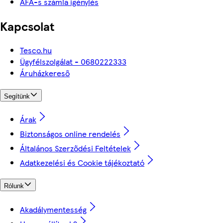
ÁFÁ-s számla igénylés
Kapcsolat
Tesco.hu
Ügyfélszolgálat - 0680222333
Áruházkereső
Segítünk
Árak
Biztonságos online rendelés
Általános Szerződési Feltételek
Adatkezelési és Cookie tájékoztató
Rólunk
Akadálymentesség