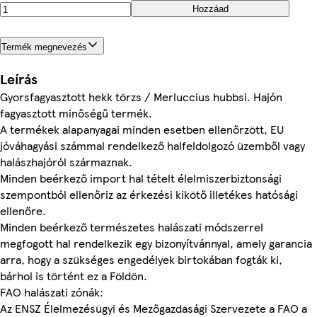
Hozzáad
Termék megnevezés
Leírás
Gyorsfagyasztott hekk törzs / Merluccius hubbsi. Hajón
fagyasztott minőségű termék.
A termékek alapanyagai minden esetben ellenőrzött, EU
jóváhagyási számmal rendelkező halfeldolgozó üzemből vagy
halászhajóról származnak.
Minden beérkező import hal tételt élelmiszerbiztonsági
szempontból ellenőriz az érkezési kikötő illetékes hatósági
ellenőre.
Minden beérkező természetes halászati módszerrel
megfogott hal rendelkezik egy bizonyítvánnyal, amely garancia
arra, hogy a szükséges engedélyek birtokában fogták ki,
bárhol is történt ez a Földön.
FAO halászati zónák:
Az ENSZ Élelmezésügyi és Mezőgazdasági Szervezete a FAO a