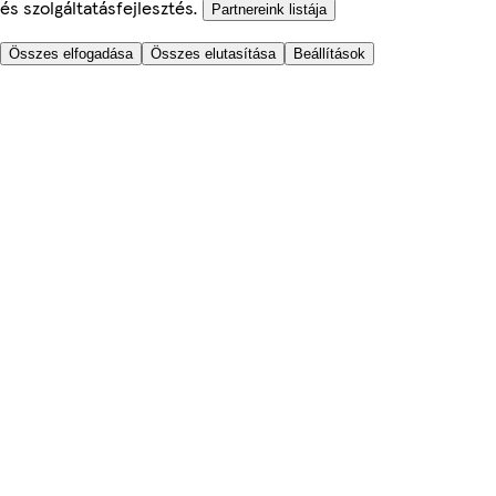
és szolgáltatásfejlesztés.
Partnereink listája
Összes elfogadása
Összes elutasítása
Beállítások
Segítünk
Árak
Biztonságos online rendelés
Általános Szerződési Feltételek
Adatkezelési és Cookie tájékoztató
Rólunk
Akadálymentesség
Hova szállítunk?