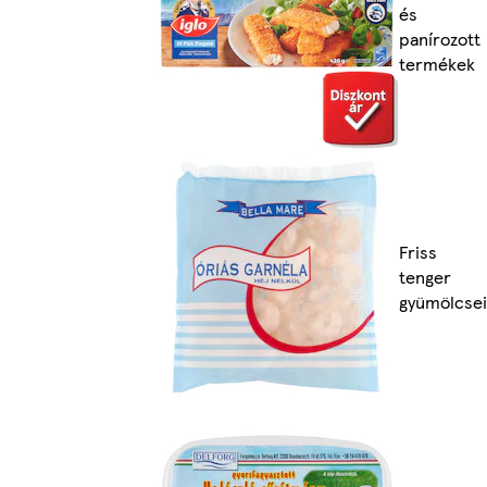
és
panírozott
termékek
Friss
tenger
gyümölcsei