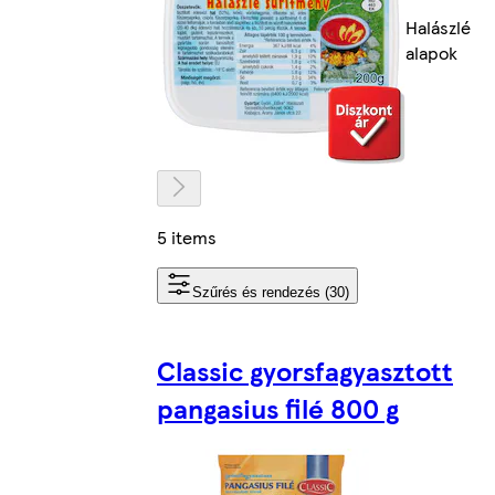
Halászlé
alapok
5 items
Szűrés és rendezés (30)
Classic gyorsfagyasztott
pangasius filé 800 g