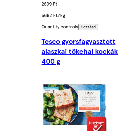
2699 Ft
5682 Ft/kg
Quantity controls
Hozzáad
Tesco gyorsfagyasztott
alaszkai tőkehal kockák
400 g