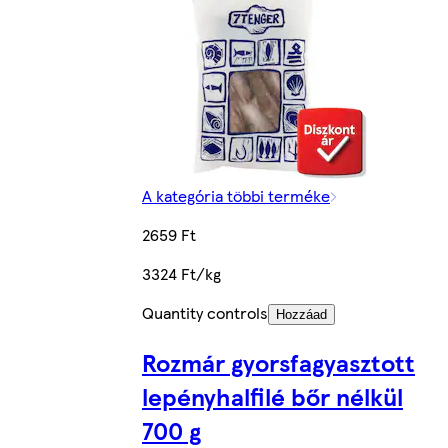
A kategória többi terméke
2659 Ft
3324 Ft/kg
Quantity controls
Hozzáad
Rozmár gyorsfagyasztott
lepényhalfilé bőr nélkül
700 g