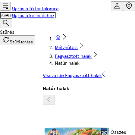
Ugrás a fő tartalomra
Ugrás a kereséshez
Szűrő törlése
Mélyhűtött
Fagyasztott halak
Natúr halak
Vissza ide Fagyasztott halak
Natúr halak
Összes