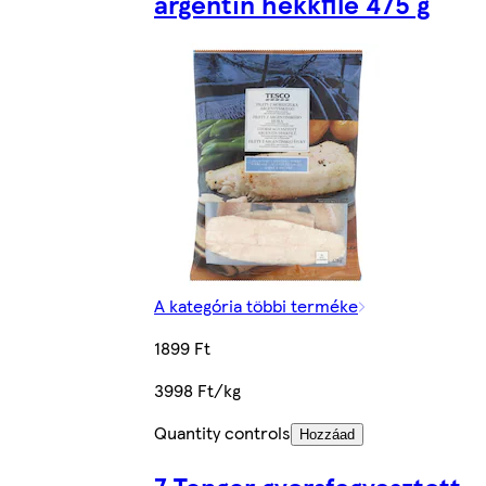
argentin hekkfilé 475 g
A kategória többi terméke
1899 Ft
3998 Ft/kg
Quantity controls
Hozzáad
7 Tenger gyorsfagyasztott,