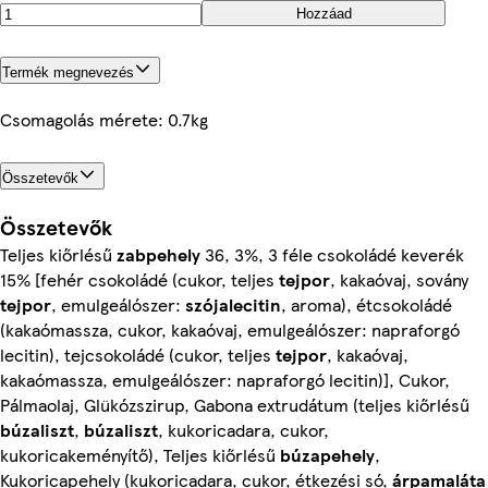
Hozzáad
Termék megnevezés
Csomagolás mérete: 0.7kg
Összetevők
Összetevők
Teljes kiőrlésű
zabpehely
36, 3%, 3 féle csokoládé keverék
15% [fehér csokoládé (cukor, teljes
tejpor
, kakaóvaj, sovány
tejpor
, emulgeálószer:
szójalecitin
, aroma), étcsokoládé
(kakaómassza, cukor, kakaóvaj, emulgeálószer: napraforgó
lecitin), tejcsokoládé (cukor, teljes
tejpor
, kakaóvaj,
kakaómassza, emulgeálószer: napraforgó lecitin)], Cukor,
Pálmaolaj, Glükózszirup, Gabona extrudátum (teljes kiőrlésű
búzaliszt
,
búzaliszt
, kukoricadara, cukor,
kukoricakeményítő), Teljes kiőrlésű
búzapehely
,
Kukoricapehely (kukoricadara, cukor, étkezési só,
árpamaláta