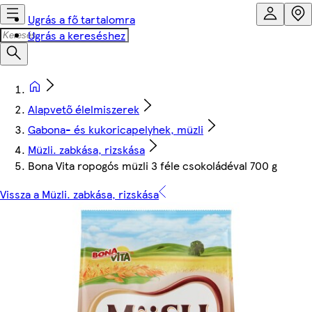
Ugrás a fő tartalomra
Ugrás a kereséshez
Alapvető élelmiszerek
Gabona- és kukoricapelyhek, müzli
Müzli. zabkása, rizskása
Bona Vita ropogós müzli 3 féle csokoládéval 700 g
Vissza a Müzli. zabkása, rizskása