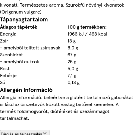
kivonat), Természetes aroma, Szurokfű növényi kivonatok
(Origanum vulgare)
Tápanyagtartalom
Átlagos tápérték
100 g termékben:
Energia
1966 kJ / 468 kcal
Zsír
18 g
- amelyből telített zsírsavak
8,0 g
Szénhidrát
67 g
- amelyből cukrok
26 g
Rost
5,0 g
Fehérje
7,1 g
Só
0,13 g
Allergén információ
Allergia információ: beleértve a glutént tartalmazó gabonákat
is lásd az összetevők között vastag betűvel kiemelve. A
termék földimogyorót, dióféléket és szezámmagot
tartalmazhat.
Tárolás és felhasználás