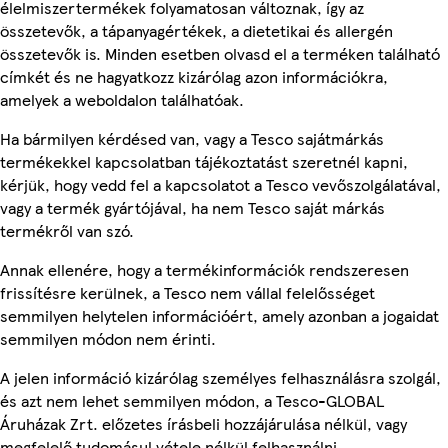
élelmiszertermékek folyamatosan változnak, így az
összetevők, a tápanyagértékek, a dietetikai és allergén
összetevők is. Minden esetben olvasd el a terméken található
címkét és ne hagyatkozz kizárólag azon információkra,
amelyek a weboldalon találhatóak.
Ha bármilyen kérdésed van, vagy a Tesco sajátmárkás
termékekkel kapcsolatban tájékoztatást szeretnél kapni,
kérjük, hogy vedd fel a kapcsolatot a Tesco vevőszolgálatával,
vagy a termék gyártójával, ha nem Tesco saját márkás
termékről van szó.
Annak ellenére, hogy a termékinformációk rendszeresen
frissítésre kerülnek, a Tesco nem vállal felelősséget
semmilyen helytelen információért, amely azonban a jogaidat
semmilyen módon nem érinti.
A jelen információ kizárólag személyes felhasználásra szolgál,
és azt nem lehet semmilyen módon, a Tesco-GLOBAL
Áruházak Zrt. előzetes írásbeli hozzájárulása nélkül, vagy
megfelelő tudomásul vétele nélkül felhasználni.