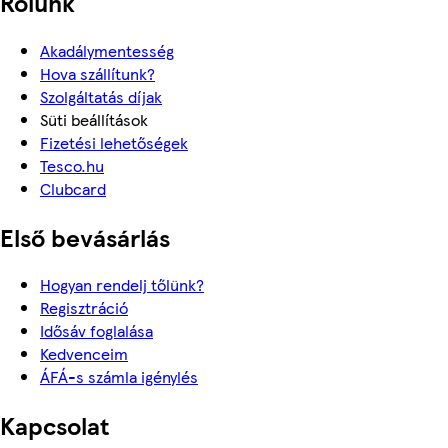
Rólunk
Akadálymentesség
Hova szállítunk?
Szolgáltatás díjak
Süti beállítások
Fizetési lehetőségek
Tesco.hu
Clubcard
Első bevásárlás
Hogyan rendelj tőlünk?
Regisztráció
Idősáv foglalása
Kedvenceim
ÁFÁ-s számla igénylés
Kapcsolat