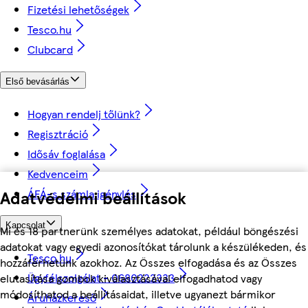
Fizetési lehetőségek
Tesco.hu
Clubcard
Első bevásárlás
Hogyan rendelj tőlünk?
Regisztráció
Idősáv foglalása
Kedvenceim
ÁFÁ-s számla igénylés
Adatvédelmi beállítások
Kapcsolat
Mi és 18 partnerünk személyes adatokat, például böngészési
adatokat vagy egyedi azonosítókat tárolunk a készülékeden, és
Tesco.hu
hozzáférhetünk azokhoz. Az Összes elfogadása és az Összes
Ügyfélszolgálat - 0680222333
elutasítása gombok kiválasztásával elfogadhatod vagy
módosíthatod a beállításaidat, illetve ugyanezt bármikor
Áruházkereső