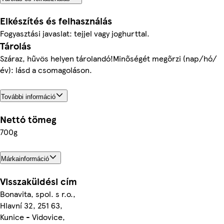
Elkészítés és felhasználás
Fogyasztási javaslat: tejjel vagy joghurttal.
Tárolás
Száraz, hűvös helyen tárolandó!Minőségét megőrzi (nap/hó/
év): lásd a csomagoláson.
További információ
Nettó tömeg
700g
Márkainformáció
Visszaküldési cím
Bonavita, spol. s r.o.,
Hlavní 32, 251 63,
Kunice - Vidovice,