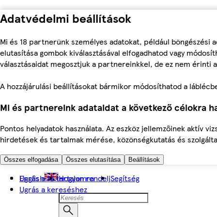
Adatvédelmi beállítások
Mi és 18 partnerünk személyes adatokat, például böngészési a
elutasítása gombok kiválasztásával elfogadhatod vagy módosíth
választásaidat megosztjuk a partnereinkkel, de ez nem érinti a
A hozzájárulási beállításokat bármikor módosíthatod a láblécben 
Mi és partnereink adataidat a következő célokra ha
Pontos helyadatok használata. Az eszköz jellemzőinek aktív viz
hirdetések és tartalmak mérése, közönségkutatás és szolgálta
Összes elfogadása
Összes elutasítása
Beállítások
Ugrás a fő tartalomra
English
Hogyan rendelj
Segítség
Ugrás a kereséshez