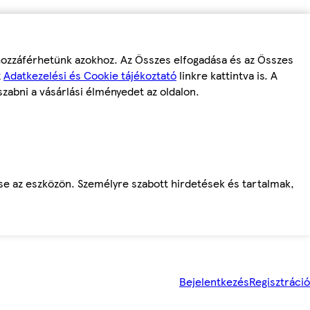
 hozzáférhetünk azokhoz. Az Összes elfogadása és az Összes
z
Adatkezelési és Cookie tájékoztató
linkre kattintva is. A
szabni a vásárlási élményedet az oldalon.
ése az eszközön. Személyre szabott hirdetések és tartalmak,
Bejelentkezés
Regisztráció