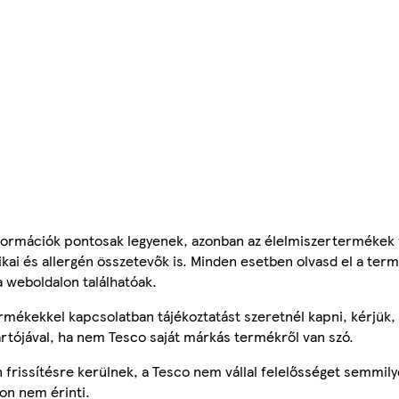
ormációk pontosak legyenek, azonban az élelmiszertermékek
tikai és allergén összetevők is. Minden esetben olvasd el a ter
a weboldalon találhatóak.
mékekkel kapcsolatban tájékoztatást szeretnél kapni, kérjük, 
ártójával, ha nem Tesco saját márkás termékről van szó.
frissítésre kerülnek, a Tesco nem vállal felelősséget semmily
on nem érinti.