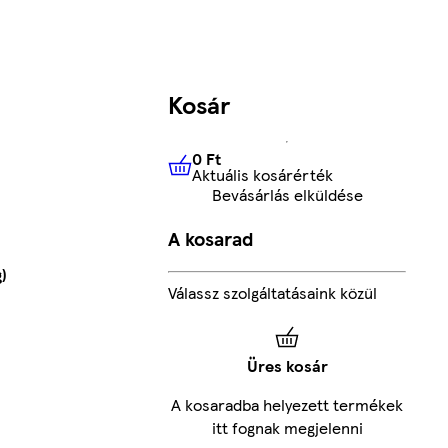
Kosár
0 Ft
Aktuális kosárérték
0 Ft
Aktuális kosárérték
Bevásárlás elküldése
A kosarad
)
Válassz szolgáltatásaink közül
Üres kosár
A kosaradba helyezett termékek
itt fognak megjelenni