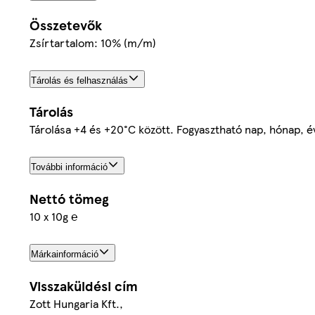
Összetevők
Zsírtartalom: 10% (m/m)
Tárolás és felhasználás
Tárolás
Tárolása +4 és +20°C között. Fogyasztható nap, hónap, év
További információ
Nettó tömeg
10 x 10g ℮
Márkainformáció
Visszaküldési cím
Zott Hungaria Kft.,