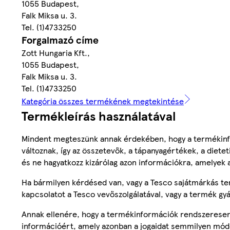
1055 Budapest,
Falk Miksa u. 3.
Tel. (1)4733250
Forgalmazó címe
Zott Hungaria Kft.,
1055 Budapest,
Falk Miksa u. 3.
Tel. (1)4733250
Kategória összes termékének megtekintése
Termékleírás használatával
Mindent megteszünk annak érdekében, hogy a termékinf
változnak, így az összetevők, a tápanyagértékek, a diete
és ne hagyatkozz kizárólag azon információkra, amelyek 
Ha bármilyen kérdésed van, vagy a Tesco sajátmárkás ter
kapcsolatot a Tesco vevőszolgálatával, vagy a termék gy
Annak ellenére, hogy a termékinformációk rendszeresen 
információért, amely azonban a jogaidat semmilyen mód