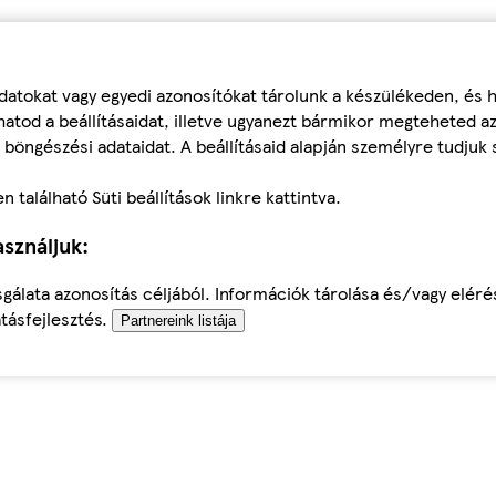
datokat vagy egyedi azonosítókat tárolunk a készülékeden, és
atod a beállításaidat, illetve ugyanezt bármikor megteheted a
 böngészési adataidat. A beállításaid alapján személyre tudjuk 
található Süti beállítások linkre kattintva.
sználjuk:
sgálata azonosítás céljából. Információk tárolása és/vagy elér
tásfejlesztés.
Partnereink listája