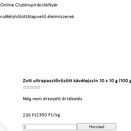
k
Online Club
Inspirációk
Nyár
ru
Mélyhűtött
Alapvető élelmiszerek
Zott ultrapasztőrözött kávétejszín 10 x 10 g (100 g
Még nem érkezett értékelés
2350 Ft/kg
235 Ft
Hozzáad