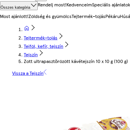
Rendelj most!
Kedvenceim
Speciális ajánlato
Összes kategória
Most ajánlott!
Zöldség és gyümölcs
Tejtermék-tojás
Pékáru
Húsá
Tejtermék-tojás
Tejföl, kefír, tejszín
Tejszín
Zott ultrapasztőrözött kávétejszín 10 x 10 g (100 g)
Vissza a Tejszín