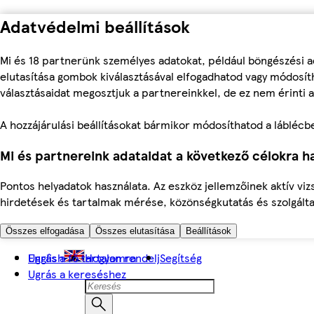
Adatvédelmi beállítások
Mi és 18 partnerünk személyes adatokat, például böngészési a
elutasítása gombok kiválasztásával elfogadhatod vagy módosíth
választásaidat megosztjuk a partnereinkkel, de ez nem érinti a
A hozzájárulási beállításokat bármikor módosíthatod a láblécben 
Mi és partnereink adataidat a következő célokra ha
Pontos helyadatok használata. Az eszköz jellemzőinek aktív viz
hirdetések és tartalmak mérése, közönségkutatás és szolgálta
Összes elfogadása
Összes elutasítása
Beállítások
Ugrás a fő tartalomra
English
Hogyan rendelj
Segítség
Ugrás a kereséshez