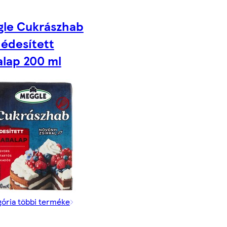
gle Cukrászhab
édesített
lap 200 ml
gória többi terméke