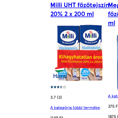
Milli UHT főzőtejszín
Me
20% 2 x 200 ml
főz
ml
A kat
3.7 (3)
375 F
A kategória többi terméke
1875 
1149 Ft