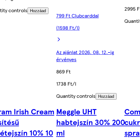
2995 F
ity controls
Hozzáad
799 Ft Clubcarddal
Quanti
(1598 Ft/l)
Az ajánlat 2026. 08. 12.-ig
érvényes
869 Ft
1738 Ft/l
Quantity controls
Hozzáad
ram Irish Cream
Meggle UHT
Comp
sítésű
habtejszín 30% 200
cukr
étejszín 10% 10
ml
spra