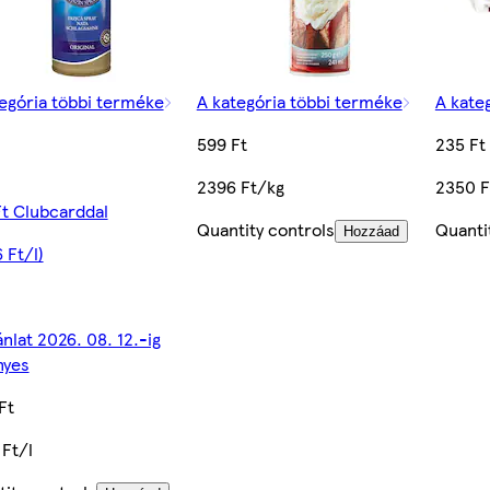
egória többi terméke
A kategória többi terméke
A kate
599 Ft
235 Ft
2396 Ft/kg
2350 F
t Clubcarddal
Quantity controls
Quanti
Hozzáad
 Ft/l)
ánlat 2026. 08. 12.-ig
nyes
Ft
Ft/l