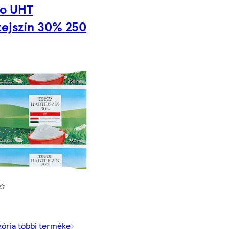
co UHT
ejszín 30% 250
gória többi terméke