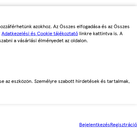
 hozzáférhetünk azokhoz. Az Összes elfogadása és az Összes
z
Adatkezelési és Cookie tájékoztató
linkre kattintva is. A
szabni a vásárlási élményedet az oldalon.
ése az eszközön. Személyre szabott hirdetések és tartalmak,
Bejelentkezés
Regisztráció