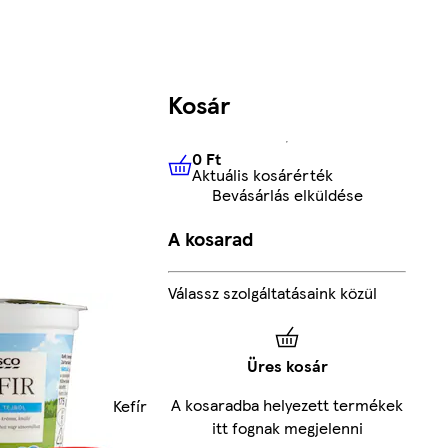
Kosár
0 Ft
Aktuális kosárérték
0 Ft
Aktuális kosárérték
Bevásárlás elküldése
A kosarad
Válassz szolgáltatásaink közül
Üres kosár
A kosaradba helyezett termékek
Kefír
itt fognak megjelenni