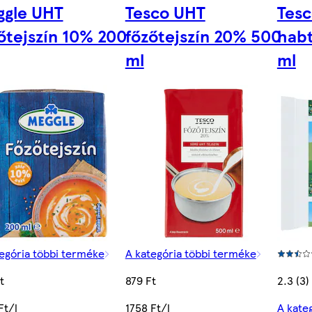
ggle UHT
Tesco UHT
Tes
őtejszín 10% 200
főzőtejszín 20% 500
habt
ml
ml
egória többi terméke
A kategória többi terméke
t
879 Ft
2.3 (3)
Ft/l
1758 Ft/l
A kate