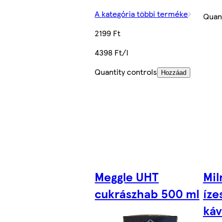
A kategória többi terméke
Quant
2199 Ft
4398 Ft/l
Quantity controls
Hozzáad
Meggle UHT
Mil
cukrászhab 500 ml
íze
káv