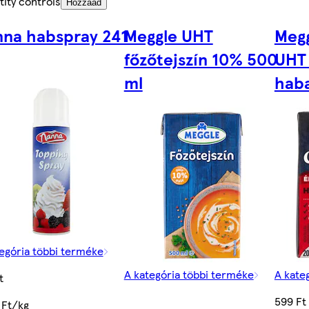
ity controls
Hozzáad
na habspray 241
Meggle UHT
Meg
főzőtejszín 10% 500
UHT 
ml
haba
egória többi terméke
A kategória többi terméke
A kate
t
599 Ft
 Ft/kg