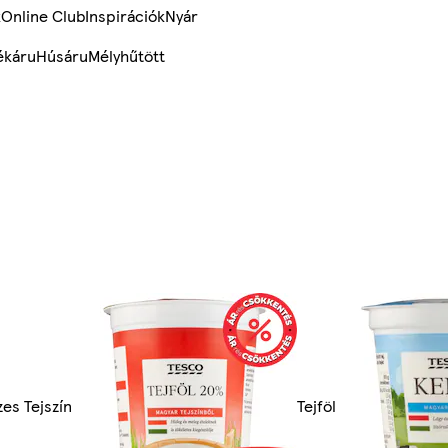
k
Online Club
Inspirációk
Nyár
ékáru
Húsáru
Mélyhűtött
es Tejszín
Tejföl