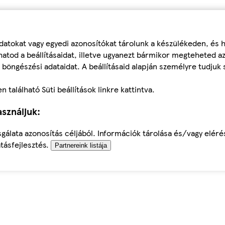
datokat vagy egyedi azonosítókat tárolunk a készülékeden, és
atod a beállításaidat, illetve ugyanezt bármikor megteheted a
 böngészési adataidat. A beállításaid alapján személyre tudjuk 
található Süti beállítások linkre kattintva.
sználjuk:
sgálata azonosítás céljából. Információk tárolása és/vagy elér
tásfejlesztés.
Partnereink listája