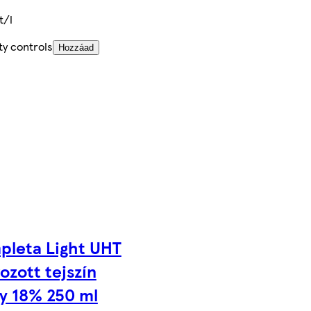
t/l
ty controls
Hozzáad
leta Light UHT
ozott tejszín
y 18% 250 ml