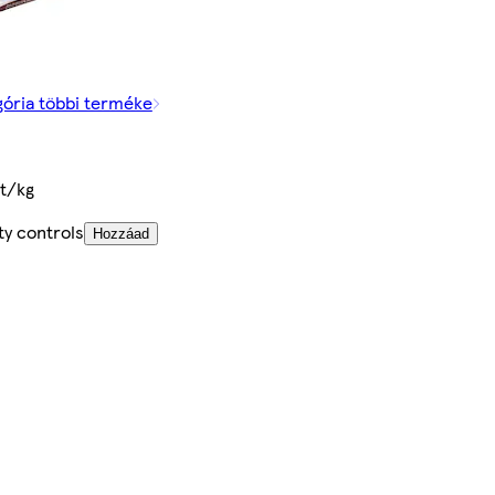
gória többi terméke
t/kg
ty controls
Hozzáad