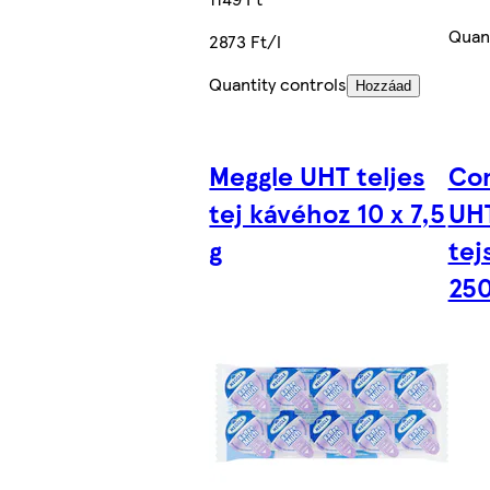
Quant
2873 Ft/l
Quantity controls
Hozzáad
Meggle UHT teljes
Com
tej kávéhoz 10 x 7,5
UHT
g
tej
250