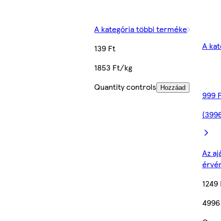
A kategória többi terméke
A kat
139 Ft
1853 Ft/kg
Quantity controls
Hozzáad
999 F
(3996
Az aj
érvé
1249 
4996 