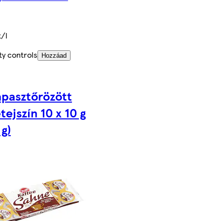
t/l
ty controls
Hozzáad
apasztőrözött
tejszín 10 x 10 g
 g)