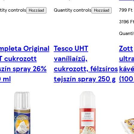
ity controls
Quantity controls
799 Ft
Hozzáad
Hozzáad
3196 F
Quanti
pleta Original
Tesco UHT
Zott
 cukrozott
vaníliaízű,
ultr
szín spray 26%
cukrozott, félzsíros
kávé
 ml
tejszín spray 250 g
(100