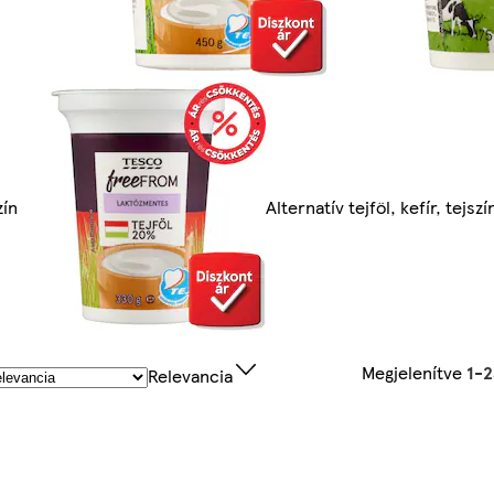
zín
Alternatív tejföl, kefír, tejszí
Megjelenítve
1-
Relevancia