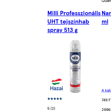
Quant
Milli Professzionális
Nan
UHT tejszínhab
ml
spray 513 g
A kat
749 F
5 (2)
2996