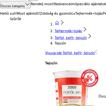
Rendelj most!
Kedvenceim
Speciális ajánlato
Összes kategória
Helló suli!
Most ajánlott!
Zöldség és gyümölcs
Tejtermék-tojás
P
Tejtermék-tojás
Tejföl, kefír, tejszín
Tejszín
Vissza ide Tejföl, kefír, tejszín
Tejszín
Össz