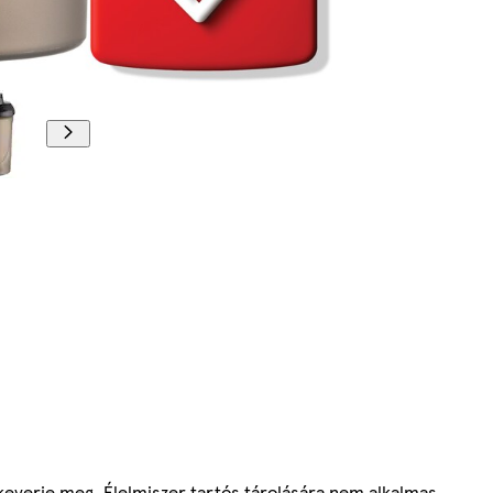
l keverje meg. Élelmiszer tartós tárolására nem alkalmas.