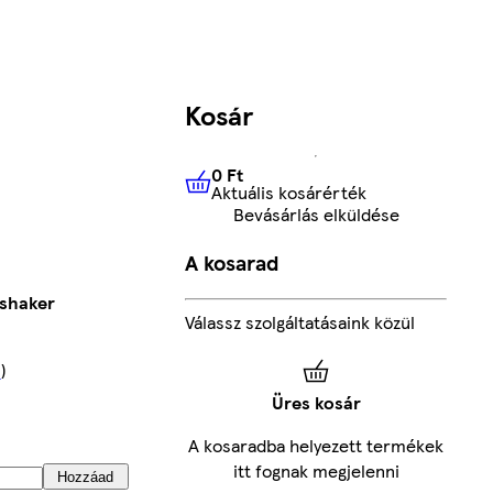
Kosár
0 Ft
Aktuális kosárérték
0 Ft
Aktuális kosárérték
Bevásárlás elküldése
A kosarad
 shaker
Válassz szolgáltatásaink közül
s
)
Üres kosár
A kosaradba helyezett termékek
itt fognak megjelenni
Hozzáad