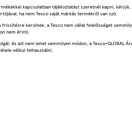
mékekkel kapcsolatban tájékoztatást szeretnél kapni, kérjük, 
ártójával, ha nem Tesco saját márkás termékről van szó.
frissítésre kerülnek, a Tesco nem vállal felelősséget semmily
on nem érinti.
szolgál, és azt nem lehet semmilyen módon, a Tesco-GLOBAL Ár
étele nélkül felhasználni.