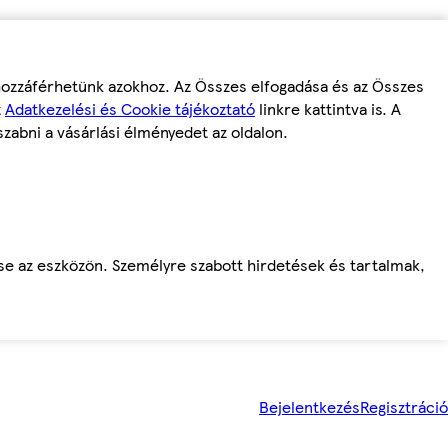
 hozzáférhetünk azokhoz. Az Összes elfogadása és az Összes
z
Adatkezelési és Cookie tájékoztató
linkre kattintva is. A
szabni a vásárlási élményedet az oldalon.
ése az eszközön. Személyre szabott hirdetések és tartalmak,
Bejelentkezés
Regisztráció