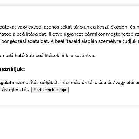
datokat vagy egyedi azonosítókat tárolunk a készülékeden, és
atod a beállításaidat, illetve ugyanezt bármikor megteheted a
 böngészési adataidat. A beállításaid alapján személyre tudjuk 
található Süti beállítások linkre kattintva.
sználjuk:
sgálata azonosítás céljából. Információk tárolása és/vagy elér
tásfejlesztés.
Partnereink listája