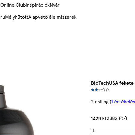
k
Online Club
Inspirációk
Nyár
ru
Mélyhűtött
Alapvető élelmiszerek
BioTechUSA fekete
2 csillag
(
1 értékelé
2382 Ft/l
1429 Ft