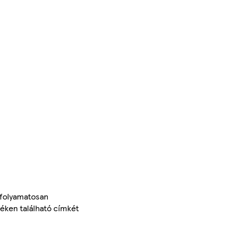
 folyamatosan
méken található címkét