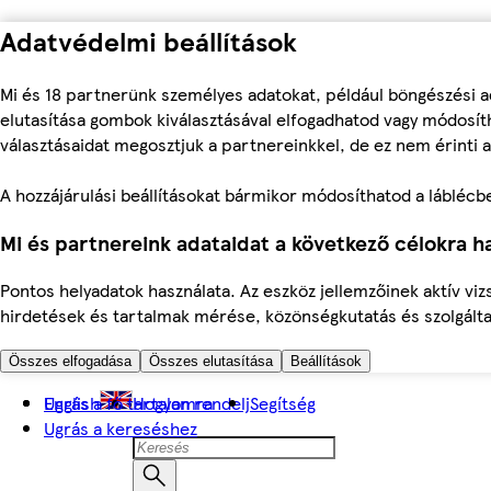
Adatvédelmi beállítások
Mi és 18 partnerünk személyes adatokat, például böngészési a
elutasítása gombok kiválasztásával elfogadhatod vagy módosíth
választásaidat megosztjuk a partnereinkkel, de ez nem érinti a
A hozzájárulási beállításokat bármikor módosíthatod a láblécben 
Mi és partnereink adataidat a következő célokra ha
Pontos helyadatok használata. Az eszköz jellemzőinek aktív viz
hirdetések és tartalmak mérése, közönségkutatás és szolgálta
Összes elfogadása
Összes elutasítása
Beállítások
Ugrás a fő tartalomra
English
Hogyan rendelj
Segítség
Ugrás a kereséshez