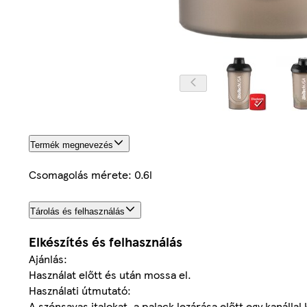
Termék megnevezés
Csomagolás mérete: 0.6l
Tárolás és felhasználás
Elkészítés és felhasználás
Ajánlás:
Használat előtt és után mossa el.
Használati útmutató:
A szénsavas italokat, a palack lezárása előtt egy kanálla