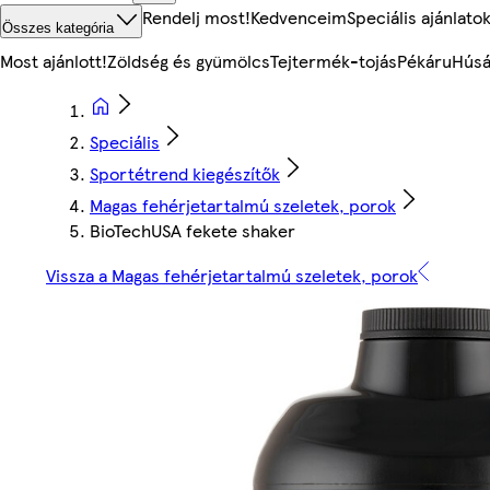
Rendelj most!
Kedvenceim
Speciális ajánlato
Összes kategória
Most ajánlott!
Zöldség és gyümölcs
Tejtermék-tojás
Pékáru
Húsá
Speciális
Sportétrend kiegészítők
Magas fehérjetartalmú szeletek, porok
BioTechUSA fekete shaker
Vissza a Magas fehérjetartalmú szeletek, porok