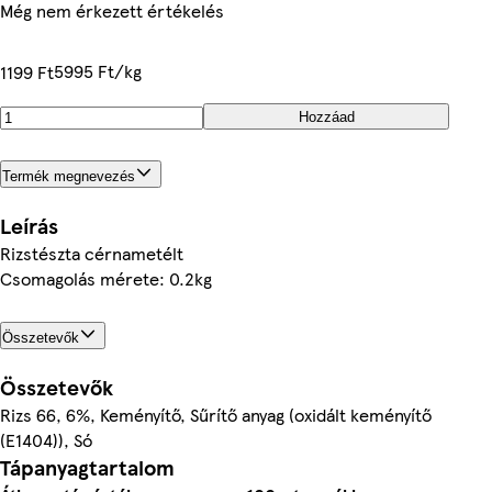
Még nem érkezett értékelés
5995 Ft/kg
1199 Ft
Hozzáad
Termék megnevezés
Leírás
Rizstészta cérnametélt
Csomagolás mérete: 0.2kg
Összetevők
Összetevők
Rizs 66, 6%, Keményítő, Sűrítő anyag (oxidált keményítő
(E1404)), Só
Tápanyagtartalom