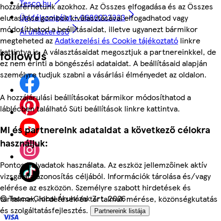
Tesco.hu
hozzáférhetünk azokhoz. Az Összes elfogadása és az Összes
Ügyfélszolgálat - 0680222333
elutasítása gombok kiválasztásával elfogadhatod vagy
módosíthatod a beállításaidat, illetve ugyanezt bármikor
Áruházkereső
megteheted az
Adatkezelési és Cookie tájékoztató
linkre
kattintva is. A választásaidat megosztjuk a partnereinkkel, de
followUs
ez nem érinti a böngészési adataidat. A beállításaid alapján
személyre tudjuk szabni a vásárlási élményedet az oldalon.
A hozzájárulási beállításokat bármikor módosíthatod a
láblécben található Süti beállítások linkre kattintva.
Mi és partnereink adataidat a következő célokra
használjuk:
Pontos helyadatok használata. Az eszköz jellemzőinek aktív
vizsgálata azonosítás céljából. Információk tárolása és/vagy
elérése az eszközön. Személyre szabott hirdetések és
©
Tesco-Global Áruházak Zrt. 2026
tartalmak, hirdetések és tartalmak mérése, közönségkutatás
és szolgáltatásfejlesztés.
Partnereink listája