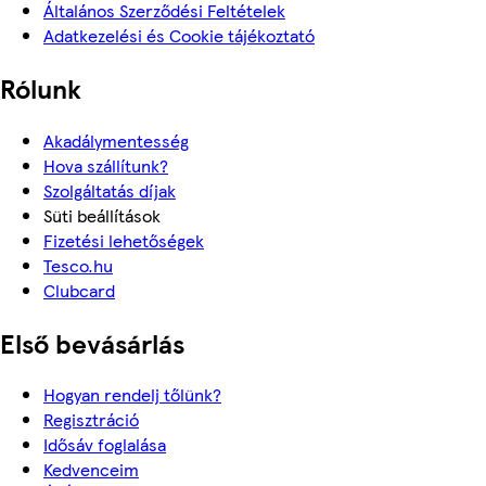
Általános Szerződési Feltételek
Adatkezelési és Cookie tájékoztató
Rólunk
Akadálymentesség
Hova szállítunk?
Szolgáltatás díjak
Süti beállítások
Fizetési lehetőségek
Tesco.hu
Clubcard
Első bevásárlás
Hogyan rendelj tőlünk?
Regisztráció
Idősáv foglalása
Kedvenceim