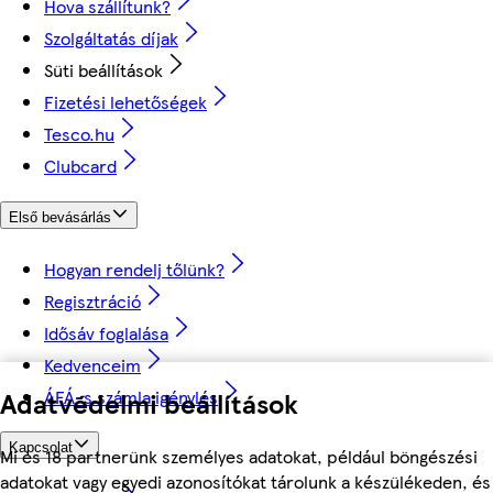
Hova szállítunk?
Szolgáltatás díjak
Süti beállítások
Fizetési lehetőségek
Tesco.hu
Clubcard
Első bevásárlás
Hogyan rendelj tőlünk?
Regisztráció
Idősáv foglalása
Kedvenceim
ÁFÁ-s számla igénylés
Adatvédelmi beállítások
Kapcsolat
Mi és 18 partnerünk személyes adatokat, például böngészési
adatokat vagy egyedi azonosítókat tárolunk a készülékeden, és