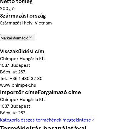
Nettó tömeg
200g ℮
Származási ország
Származási hely: Vietnam
Márkainformáció
Visszaküldési cím
Chimpex Hungária Kft.
1037 Budapest
Bécsi út 267.
Tel.: +36 1 430 32 80
www.chimpex.hu
Importőr címeForgalmazó címe
Chimpex Hungária Kft.
1037 Budapest
Bécsi út 267.
Kategória összes termékének megtekintése
Termékleírás használatával