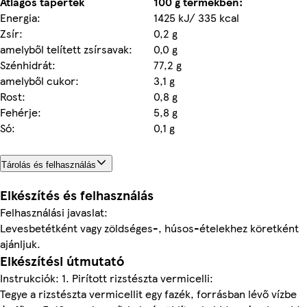
Átlagos tápérték
100 g termékben:
Energia:
1425 kJ/ 335 kcal
Zsír:
0,2 g
amelyből telített zsírsavak:
0,0 g
Szénhidrát:
77,2 g
amelyből cukor:
3,1 g
Rost:
0,8 g
Fehérje:
5,8 g
Só:
0,1 g
Tárolás és felhasználás
Elkészítés és felhasználás
Felhasználási javaslat:
Levesbetétként vagy zöldséges-, húsos-ételekhez köretként
ajánljuk.
Elkészítési útmutató
Instrukciók: 1. Pirított rizstészta vermicelli:
Tegye a rizstészta vermicellit egy fazék, forrásban lévő vízbe