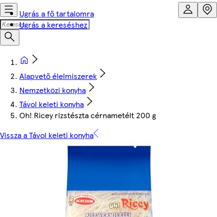
Ugrás a fő tartalomra
Ugrás a kereséshez
Alapvető élelmiszerek
Nemzetközi konyha
Távol keleti konyha
Oh! Ricey rizstészta cérnametélt 200 g
Vissza a Távol keleti konyha