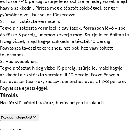
és főzze 7-10 percig, szűrje le és öblítse le hideg vízzel, majd
hagyja szikkadni. Pirítsa meg a tésztát zöldséggel, tenger
gyümölcseivel, hússal és fűszerezze.
2. Friss rizstészta vermicelli:
Tegye a rizstészta vermicellit egy fazék, forrásban lévő vízbe
és főzze 5 percig, finoman keverje meg. Szűrje le és öblítse le
hideg vízzel, majd hagyja szikkadni a tésztát 10 percig.
Fogyassza tavaszi tekercshez, hot pot-hoz vagy töltött
tekercshez.
3. Húslevesekhez:
Tegye a tésztát hideg vízbe 15 percig, szűrje le, majd hagyja
szikkadni a rizstészta vermicellit 10 percig. Főzze össze a
húslevessel (csirke-, kacsa-, sertéshúsleves...) 2-3 percre.
Fogyassza egészséggel.
Tárolás
Napfénytől védett, száraz, hűvös helyen tárolandó.
További információ