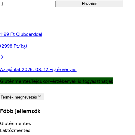
Hozzáad
1199 Ft Clubcarddal
(2998 Ft/kg)
Az ajánlat 2026. 08. 12.-ig érvényes
Gluténmentes
Tejcukor-érzékenyek is fogyaszthatják
Termék megnevezés
Főbb jellemzők
Gluténmentes
Laktózmentes