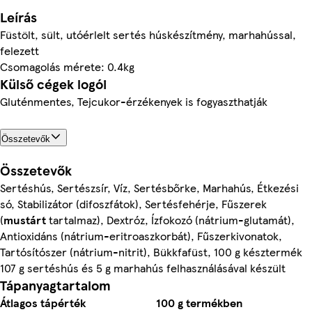
Leírás
Füstölt, sült, utóérlelt sertés húskészítmény, marhahússal,
felezett
Csomagolás mérete: 0.4kg
Külső cégek logói
Gluténmentes, Tejcukor-érzékenyek is fogyaszthatják
Összetevők
Összetevők
Sertéshús, Sertészsír, Víz, Sertésbőrke, Marhahús, Étkezési
só, Stabilizátor (difoszfátok), Sertésfehérje, Fűszerek
(
mustárt
tartalmaz), Dextróz, Ízfokozó (nátrium-glutamát),
Antioxidáns (nátrium-eritroaszkorbát), Fűszerkivonatok,
Tartósítószer (nátrium-nitrit), Bükkfafüst, 100 g késztermék
107 g sertéshús és 5 g marhahús felhasználásával készült
Tápanyagtartalom
Átlagos tápérték
100 g termékben