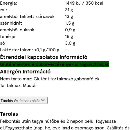
Energia:
1449 kJ / 350 kcal
zsír
31 g
amelyből telített zsírsavak
13 g
szénhidrát
1,5 g
amelyből cukrok
0,9 g
fehérje
16 g
só
3,0 g
Laktóztartalom: <0,1 g/100 g
-
Étrenddel kapcsolatos információ
Gluténmentes
Tejcukor-érzékenyek is fogyaszthatják
Allergén információ
Nem tartalmaz: Glutént tartalmazó gabonafélék
Tartalmaz: Mustár
Tárolás és felhasználás
Tárolás
Felbontás után tegye hűtőbe és 2 napon belül fogyassza
el.Fogyasztható (nap, hó, év): lásd a csomagoláson. Szállítás és