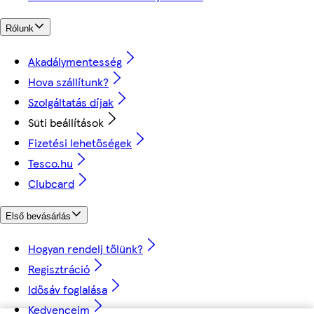
Rólunk
Akadálymentesség
Hova szállítunk?
Szolgáltatás díjak
Süti beállítások
Fizetési lehetőségek
Tesco.hu
Clubcard
Első bevásárlás
Hogyan rendelj tőlünk?
Regisztráció
Idősáv foglalása
Kedvenceim