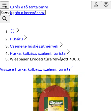
Ugrás a fő tartalomra
Ugrás a kereséshez
Húsáru
Csemege húskészítmények
Hurka, kolbász, szalámi, turista
Wiesbauer Eredeti túra felvágott 400 g
Vissza a Hurka, kolbász, szalámi, turista