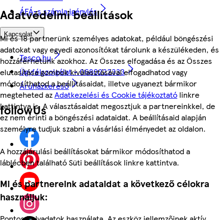
ÁFÁ-s számla igénylés
Adatvédelmi beállítások
Kapcsolat
Mi és 18 partnerünk személyes adatokat, például böngészési
adatokat vagy egyedi azonosítókat tárolunk a készülékeden, és
Tesco.hu
hozzáférhetünk azokhoz. Az Összes elfogadása és az Összes
Ügyfélszolgálat - 0680222333
elutasítása gombok kiválasztásával elfogadhatod vagy
módosíthatod a beállításaidat, illetve ugyanezt bármikor
Áruházkereső
megteheted az
Adatkezelési és Cookie tájékoztató
linkre
kattintva is. A választásaidat megosztjuk a partnereinkkel, de
followUs
ez nem érinti a böngészési adataidat. A beállításaid alapján
személyre tudjuk szabni a vásárlási élményedet az oldalon.
A hozzájárulási beállításokat bármikor módosíthatod a
láblécben található Süti beállítások linkre kattintva.
Mi és partnereink adataidat a következő célokra
használjuk:
Pontos helyadatok használata. Az eszköz jellemzőinek aktív