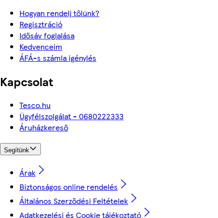
Hogyan rendelj tőlünk?
Regisztráció
Idősáv foglalása
Kedvenceim
ÁFÁ-s számla igénylés
Kapcsolat
Tesco.hu
Ügyfélszolgálat - 0680222333
Áruházkereső
Segítünk
Árak
Biztonságos online rendelés
Általános Szerződési Feltételek
Adatkezelési és Cookie tájékoztató