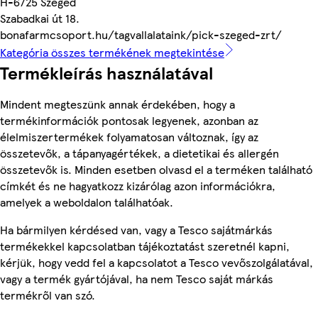
H-6725 Szeged
Szabadkai út 18.
bonafarmcsoport.hu/tagvallalataink/pick-szeged-zrt/
Kategória összes termékének megtekintése
Termékleírás használatával
Mindent megteszünk annak érdekében, hogy a
termékinformációk pontosak legyenek, azonban az
élelmiszertermékek folyamatosan változnak, így az
összetevők, a tápanyagértékek, a dietetikai és allergén
összetevők is. Minden esetben olvasd el a terméken található
címkét és ne hagyatkozz kizárólag azon információkra,
amelyek a weboldalon találhatóak.
Ha bármilyen kérdésed van, vagy a Tesco sajátmárkás
termékekkel kapcsolatban tájékoztatást szeretnél kapni,
kérjük, hogy vedd fel a kapcsolatot a Tesco vevőszolgálatával,
vagy a termék gyártójával, ha nem Tesco saját márkás
termékről van szó.