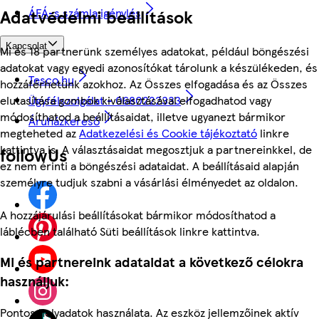
Adatvédelmi beállítások
ÁFÁ-s számla igénylés
Kapcsolat
Mi és 18 partnerünk személyes adatokat, például böngészési
adatokat vagy egyedi azonosítókat tárolunk a készülékeden, és
Tesco.hu
hozzáférhetünk azokhoz. Az Összes elfogadása és az Összes
Ügyfélszolgálat - 0680222333
elutasítása gombok kiválasztásával elfogadhatod vagy
módosíthatod a beállításaidat, illetve ugyanezt bármikor
Áruházkereső
megteheted az
Adatkezelési és Cookie tájékoztató
linkre
kattintva is. A választásaidat megosztjuk a partnereinkkel, de
followUs
ez nem érinti a böngészési adataidat. A beállításaid alapján
személyre tudjuk szabni a vásárlási élményedet az oldalon.
A hozzájárulási beállításokat bármikor módosíthatod a
láblécben található Süti beállítások linkre kattintva.
Mi és partnereink adataidat a következő célokra
használjuk:
Pontos helyadatok használata. Az eszköz jellemzőinek aktív