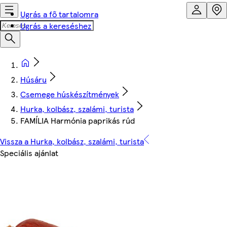
Ugrás a fő tartalomra
Ugrás a kereséshez
Húsáru
Csemege húskészítmények
Hurka, kolbász, szalámi, turista
FAMÍLIA Harmónia paprikás rúd
Vissza a Hurka, kolbász, szalámi, turista
Speciális ajánlat