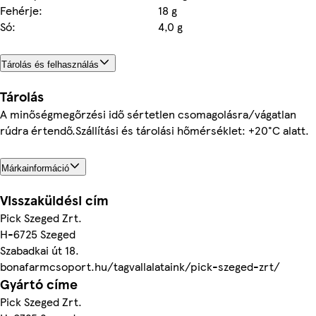
Fehérje:
18 g
Só:
4,0 g
Tárolás és felhasználás
Tárolás
A minőségmegőrzési idő sértetlen csomagolásra/vágatlan
rúdra értendő.Szállítási és tárolási hőmérséklet: +20°C alatt.
Márkainformáció
Visszaküldési cím
Pick Szeged Zrt.
H-6725 Szeged
Szabadkai út 18.
bonafarmcsoport.hu/tagvallalataink/pick-szeged-zrt/
Gyártó címe
Pick Szeged Zrt.