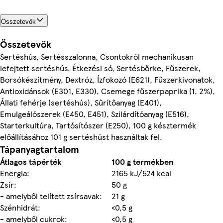
Összetevők
Összetevők
Sertéshús, Sertésszalonna, Csontokról mechanikusan
lefejtett sertéshús, Étkezési só, Sertésbőrke, Fűszerek,
Borsókészítmény, Dextróz, Ízfokozó (E621), Fűszerkivonatok,
Antioxidánsok (E301, E330), Csemege fűszerpaprika (1, 2%),
Állati fehérje (sertéshús), Sűrítőanyag (E401),
Emulgeálószerek (E450, E451), Szilárdítóanyag (E516),
Starterkultúra, Tartósítószer (E250), 100 g késztermék
előállításához 101 g sertéshúst használtak fel.
Tápanyagtartalom
Átlagos tápérték
100 g termékben
Energia:
2165 kJ/524 kcal
Zsír:
50 g
- amelyből telített zsírsavak:
21 g
Szénhidrát:
<0,5 g
- amelyből cukrok:
<0,5 g