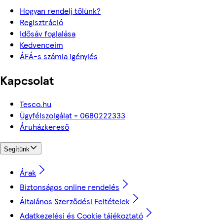
Hogyan rendelj tőlünk?
Regisztráció
Idősáv foglalása
Kedvenceim
ÁFÁ-s számla igénylés
Kapcsolat
Tesco.hu
Ügyfélszolgálat - 0680222333
Áruházkereső
Segítünk
Árak
Biztonságos online rendelés
Általános Szerződési Feltételek
Adatkezelési és Cookie tájékoztató