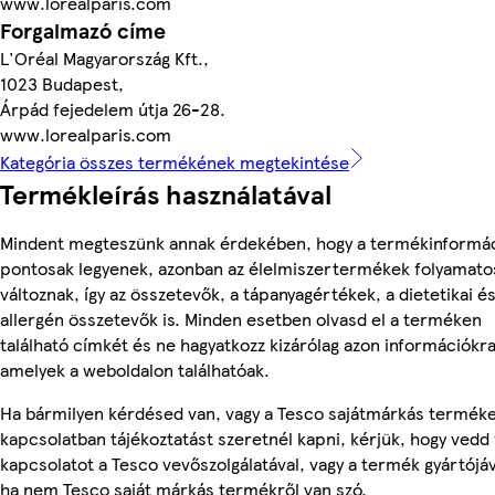
www.lorealparis.com
Forgalmazó címe
L'Oréal Magyarország Kft.,
1023 Budapest,
Árpád fejedelem útja 26-28.
www.lorealparis.com
Kategória összes termékének megtekintése
Termékleírás használatával
Mindent megteszünk annak érdekében, hogy a termékinformá
pontosak legyenek, azonban az élelmiszertermékek folyamato
változnak, így az összetevők, a tápanyagértékek, a dietetikai é
allergén összetevők is. Minden esetben olvasd el a terméken
található címkét és ne hagyatkozz kizárólag azon információkra
amelyek a weboldalon találhatóak.
Ha bármilyen kérdésed van, vagy a Tesco sajátmárkás termék
kapcsolatban tájékoztatást szeretnél kapni, kérjük, hogy vedd 
kapcsolatot a Tesco vevőszolgálatával, vagy a termék gyártójáv
ha nem Tesco saját márkás termékről van szó.