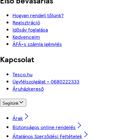
Első bevásárlás
Hogyan rendelj tőlünk?
Regisztráció
Idősáv foglalása
Kedvenceim
ÁFÁ-s számla igénylés
Kapcsolat
Tesco.hu
Ügyfélszolgálat - 0680222333
Áruházkereső
Segítünk
Árak
Biztonságos online rendelés
Általános Szerződési Feltételek