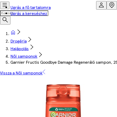
Ugrás a fő tartalomra
Ugrás a kereséshez
Drogéria
Hajápolás
Női samponok
Garnier Fructis Goodbye Damage Regeneráló sampon, 2
Vissza a Női samponok