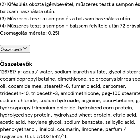
(2) Kifésülés okozta igénybevétel, műszeres teszt a sampon és
balzsam használata után.
(3) Műszeres teszt a sampon és a balzsam használata után.
(4) Műszeres teszt a sampon + balzsam felvitele után 72 órával
Csomagolás mérete: 0.25l
Összetevők
Összetevők
1267817 g: aqua / water, sodium laureth sulfate, glycol distear
cocamidopropyl betaine, dimethicone, sclerocarya birrea se
oil, cocamide mea, steareth-6, fumaric acid, carbomer,
trideceth-10, trideceth-3, amodimethicone, peg-100 stearat
sodium chloride, sodium hydroxide, arginine, coco-betaine, g
hydroxypropyltrimonium chloride, hydrolyzed corn protein,
hydrolyzed soy protein, hydrolyzed wheat protein, citric acid,
acetic acid, hexylene glycol, sodium benzoate, salicylic acid,
phenoxyethanol, linalool, coumarin, limonene, parfum /
fragrance. (f.i.l. z70031592/1).