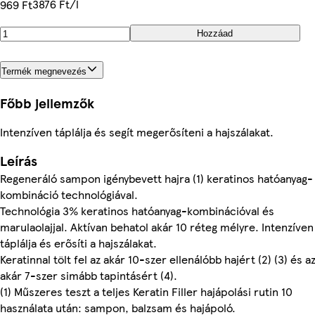
3876 Ft/l
969 Ft
Hozzáad
Termék megnevezés
Főbb jellemzők
Intenzíven táplálja és segít megerősíteni a hajszálakat.
Leírás
Regeneráló sampon igénybevett hajra (1) keratinos hatóanyag-
kombináció technológiával.
Technológia 3% keratinos hatóanyag-kombinációval és
marulaolajjal. Aktívan behatol akár 10 réteg mélyre. Intenzíven
táplálja és erősíti a hajszálakat.
Keratinnal tölt fel az akár 10-szer ellenálóbb hajért (2) (3) és a
akár 7-szer simább tapintásért (4).
(1) Műszeres teszt a teljes Keratin Filler hajápolási rutin 10
használata után: sampon, balzsam és hajápoló.