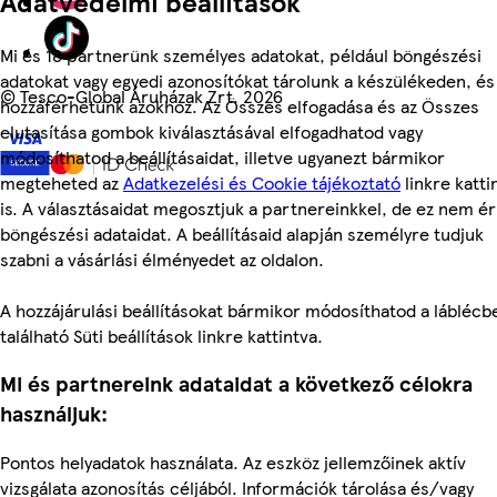
Adatvédelmi beállítások
Mi és 18 partnerünk személyes adatokat, például böngészési
adatokat vagy egyedi azonosítókat tárolunk a készülékeden, és
©
Tesco-Global Áruházak Zrt. 2026
hozzáférhetünk azokhoz. Az Összes elfogadása és az Összes
elutasítása gombok kiválasztásával elfogadhatod vagy
módosíthatod a beállításaidat, illetve ugyanezt bármikor
megteheted az
Adatkezelési és Cookie tájékoztató
linkre katti
is. A választásaidat megosztjuk a partnereinkkel, de ez nem éri
böngészési adataidat. A beállításaid alapján személyre tudjuk
szabni a vásárlási élményedet az oldalon.
A hozzájárulási beállításokat bármikor módosíthatod a láblécb
található Süti beállítások linkre kattintva.
Mi és partnereink adataidat a következő célokra
használjuk:
Pontos helyadatok használata. Az eszköz jellemzőinek aktív
vizsgálata azonosítás céljából. Információk tárolása és/vagy