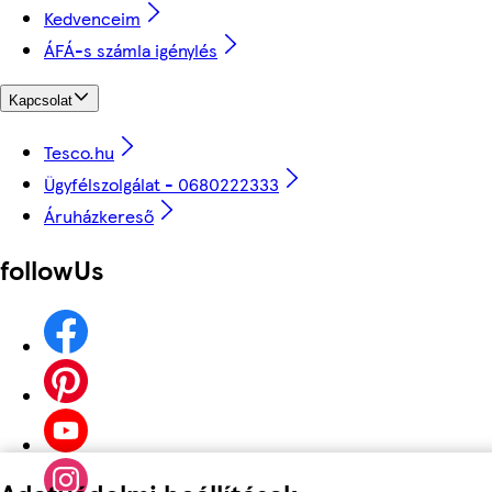
Kedvenceim
ÁFÁ-s számla igénylés
Kapcsolat
Tesco.hu
Ügyfélszolgálat - 0680222333
Áruházkereső
followUs