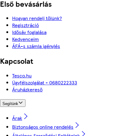
Első bevásárlás
Hogyan rendelj tőlünk?
Regisztráció
Idősáv foglalása
Kedvenceim
ÁFÁ-s számla igénylés
Kapcsolat
Tesco.hu
Ügyfélszolgálat - 0680222333
Áruházkereső
Segítünk
Árak
Biztonságos online rendelés
Általános Szerződési Feltételek