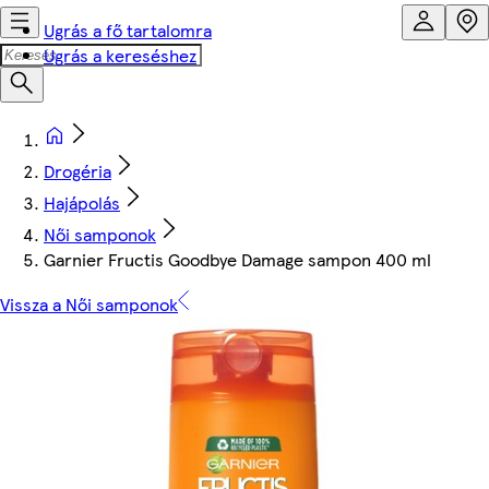
Ugrás a fő tartalomra
Ugrás a kereséshez
Drogéria
Hajápolás
Női samponok
Garnier Fructis Goodbye Damage sampon 400 ml
Vissza a Női samponok