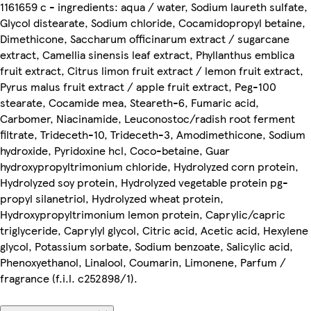
1161659 c - ingredients: aqua / water, Sodium laureth sulfate,
Glycol distearate, Sodium chloride, Cocamidopropyl betaine,
Dimethicone, Saccharum officinarum extract / sugarcane
extract, Camellia sinensis leaf extract, Phyllanthus emblica
fruit extract, Citrus limon fruit extract / lemon fruit extract,
Pyrus malus fruit extract / apple fruit extract, Peg-100
stearate, Cocamide mea, Steareth-6, Fumaric acid,
Carbomer, Niacinamide, Leuconostoc/radish root ferment
filtrate, Trideceth-10, Trideceth-3, Amodimethicone, Sodium
hydroxide, Pyridoxine hcl, Coco-betaine, Guar
hydroxypropyltrimonium chloride, Hydrolyzed corn protein,
Hydrolyzed soy protein, Hydrolyzed vegetable protein pg-
propyl silanetriol, Hydrolyzed wheat protein,
Hydroxypropyltrimonium lemon protein, Caprylic/capric
triglyceride, Caprylyl glycol, Citric acid, Acetic acid, Hexylene
glycol, Potassium sorbate, Sodium benzoate, Salicylic acid,
Phenoxyethanol, Linalool, Coumarin, Limonene, Parfum /
fragrance (f.i.l. c252898/1).