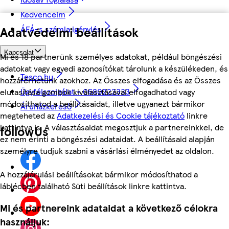
Kedvenceim
ÁFÁ-s számla igénylés
Adatvédelmi beállítások
Kapcsolat
Mi és 18 partnerünk személyes adatokat, például böngészési
adatokat vagy egyedi azonosítókat tárolunk a készülékeden, és
Tesco.hu
hozzáférhetünk azokhoz. Az Összes elfogadása és az Összes
Ügyfélszolgálat - 0680222333
elutasítása gombok kiválasztásával elfogadhatod vagy
módosíthatod a beállításaidat, illetve ugyanezt bármikor
Áruházkereső
megteheted az
Adatkezelési és Cookie tájékoztató
linkre
kattintva is. A választásaidat megosztjuk a partnereinkkel, de
followUs
ez nem érinti a böngészési adataidat. A beállításaid alapján
személyre tudjuk szabni a vásárlási élményedet az oldalon.
A hozzájárulási beállításokat bármikor módosíthatod a
láblécben található Süti beállítások linkre kattintva.
Mi és partnereink adataidat a következő célokra
használjuk: