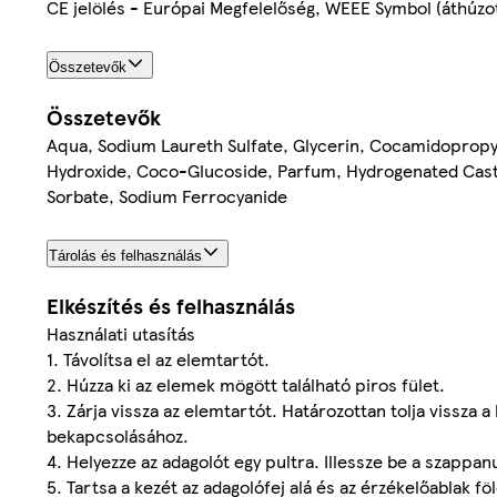
CE jelölés - Európai Megfelelőség, WEEE Symbol (áthúzot
Összetevők
Összetevők
Aqua, Sodium Laureth Sulfate, Glycerin, Cocamidopropyl
Hydroxide, Coco-Glucoside, Parfum, Hydrogenated Casto
Sorbate, Sodium Ferrocyanide
Tárolás és felhasználás
Elkészítés és felhasználás
Használati utasítás
1. Távolítsa el az elemtartót.
2. Húzza ki az elemek mögött található piros fület.
3. Zárja vissza az elemtartót. Határozottan tolja vissza 
bekapcsolásához.
4. Helyezze az adagolót egy pultra. Illessze be a szappanu
5. Tartsa a kezét az adagolófej alá és az érzékelőablak fö