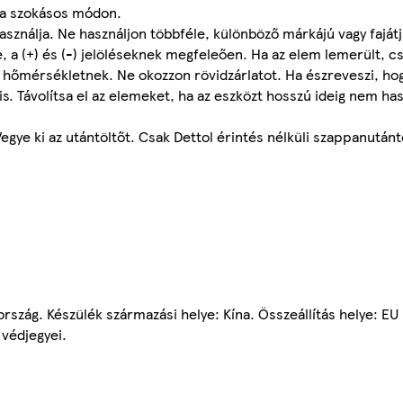
 a szokásos módon.
asználja. Ne használjon többféle, különböző márkájú vagy fajá
a (+) és (-) jelöléseknek megfeleően. Ha az elem lemerült, cse
 hőmérsékletnek. Ne okozzon rövidzárlatot. Ha észreveszi, hog
ot is. Távolítsa el az elemeket, ha az eszközt hosszú ideig nem ha
egye ki az utántöltőt. Csak Dettol érintés nélküli szappanutántö
ország. Készülék származási helye: Kína. Összeállítás helye: EU
 védjegyei.