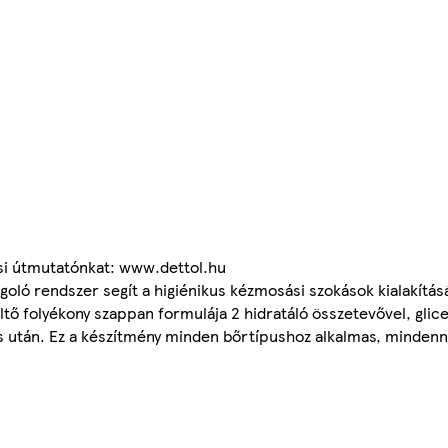
ási útmutatónkat: www.dettol.hu
oló rendszer segít a higiénikus kézmosási szokások kialakítás
ő folyékony szappan formulája 2 hidratáló összetevővel, glicer
után. Ez a készítmény minden bőrtípushoz alkalmas, mindenna