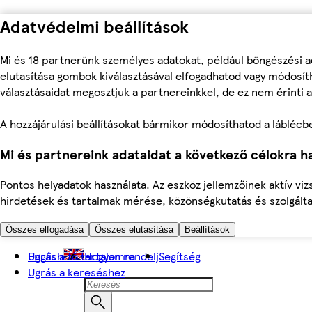
Adatvédelmi beállítások
Mi és 18 partnerünk személyes adatokat, például böngészési a
elutasítása gombok kiválasztásával elfogadhatod vagy módosíth
választásaidat megosztjuk a partnereinkkel, de ez nem érinti a
A hozzájárulási beállításokat bármikor módosíthatod a láblécben 
Mi és partnereink adataidat a következő célokra ha
Pontos helyadatok használata. Az eszköz jellemzőinek aktív viz
hirdetések és tartalmak mérése, közönségkutatás és szolgálta
Összes elfogadása
Összes elutasítása
Beállítások
Ugrás a fő tartalomra
English
Hogyan rendelj
Segítség
Ugrás a kereséshez