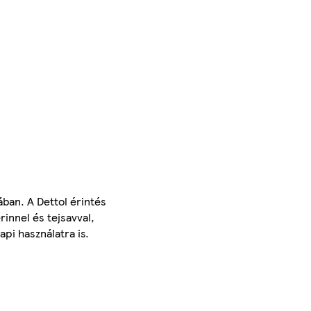
ában. A Dettol érintés
innel és tejsavval,
pi használatra is.