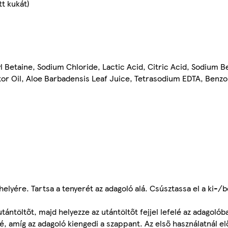
t kukát)
 Betaine, Sodium Chloride, Lactic Acid, Citric Acid, Sodium 
r Oil, Aloe Barbadensis Leaf Juice, Tetrasodium EDTA, Benzo
a helyére. Tartsa a tenyerét az adagoló alá. Csúsztassa el a ki-
tántöltőt, majd helyezze az utántöltőt fejjel lefelé az adagolób
lé, amíg az adagoló kiengedi a szappant. Az első használatnál el