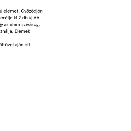
tjú elemet. Győződjön
rélje ki 2 db új AA
y az elem szivárog,
sználja. Elemek
ltővel ajánlott