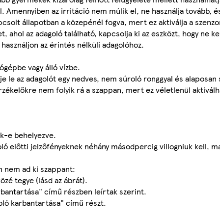
l. Amennyiben az irritáció nem múlik el, ne használja tovább, é
solt állapotban a közepénél fogva, mert ez aktiválja a szenzo
t, ahol az adagoló található, kapcsolja ki az eszközt, hogy ne ke
asználjon az érintés nélküli adagolóhoz.
ógépbe vagy álló vízbe.
rölje le az adagolót egy nedves, nem súroló ronggyal és alaposan
zékelőkre nem folyik rá a szappan, mert ez véletlenül aktiválh
ak-e behelyezve.
 előtti jelzőfényeknek néhány másodpercig villogniuk kell, majd
n nem ad ki szappant:
özé tegye (lásd az ábrát).
rbantartása" című részben leírtak szerint.
goló karbantartása" című részt.