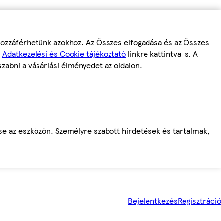
 hozzáférhetünk azokhoz. Az Összes elfogadása és az Összes
z
Adatkezelési és Cookie tájékoztató
linkre kattintva is. A
szabni a vásárlási élményedet az oldalon.
ése az eszközön. Személyre szabott hirdetések és tartalmak,
Bejelentkezés
Regisztráció