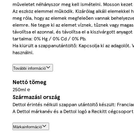
műveletet néhányszor meg kell ismételni. Mosson kezet
Az eszköz elemmel működik. Kizárólag alkáli elemekkel h
meg róla, hogy az elemek megfeleően vannak behelyezve, 
elemre. Ne tegye ki az elemet víznek, tűznek vagy magas
távolítsa el azonnal, és távolítsa el a kiszivárgott anyag
tartalma: 0% Hg / 0% Cd / 0% Pb.
Ha kiürült a szappanutántöltő: Kapcsolja ki az adagolót. V
használni.
További információ
Nettó tömeg
250ml ℮
Származási ország
Dettol érintés nélküli szappan utántöltő készült: Francia
A Dettol márkanév és a Dettol logó a Reckitt cégcsoport
Márkainformáció