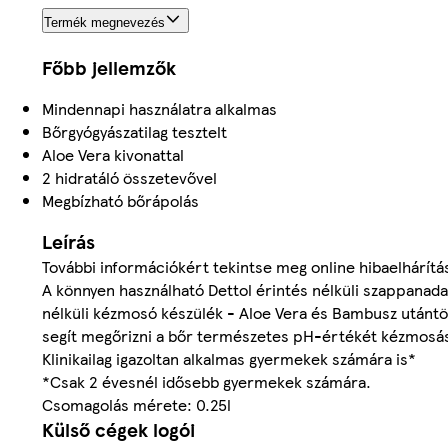
Termék megnevezés
Főbb jellemzők
Mindennapi használatra alkalmas
Bőrgyógyászatilag tesztelt
Aloe Vera kivonattal
2 hidratáló összetevővel
Megbízható bőrápolás
Leírás
További információkért tekintse meg online hibaelhárít
A könnyen használható Dettol érintés nélküli szappanadag
nélküli kézmosó készülék - Aloe Vera és Bambusz utántölt
segít megőrizni a bőr természetes pH-értékét kézmosás 
Klinikailag igazoltan alkalmas gyermekek számára is*
*Csak 2 évesnél idősebb gyermekek számára.
Csomagolás mérete: 0.25l
Külső cégek logói