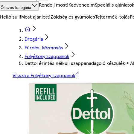
Rendelj most!
Kedvenceim
Speciális ajánlato
Összes kategória
Helló suli!
Most ajánlott!
Zöldség és gyümölcs
Tejtermék-tojás
P
Drogéria
Fürdés, kézmosás
Folyékony szappanok
Dettol érintés nélküli szappanadagoló készülék + 
Vissza a Folyékony szappanok