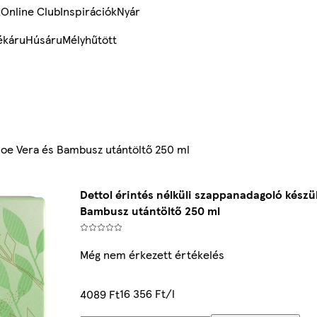
k
Online Club
Inspirációk
Nyár
ékáru
Húsáru
Mélyhűtött
Aloe Vera és Bambusz utántöltő 250 ml
Dettol érintés nélküli szappanadagoló készül
Bambusz utántöltő 250 ml
Még nem érkezett értékelés
16 356 Ft/l
4089 Ft