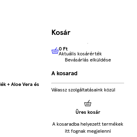
Kosár
0 Ft
Aktuális kosárérték
0 Ft
Aktuális kosárérték
Bevásárlás elküldése
A kosarad
ék + Aloe Vera és
Válassz szolgáltatásaink közül
Üres kosár
A kosaradba helyezett termékek
itt fognak megjelenni