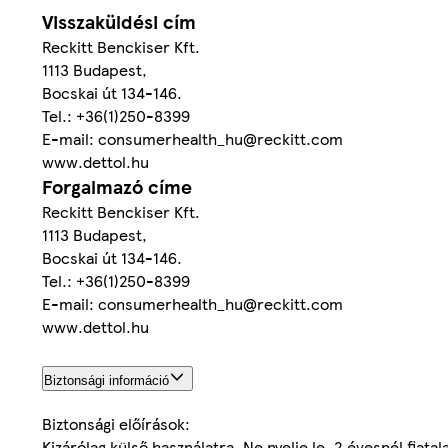
Visszaküldési cím
Reckitt Benckiser Kft.
1113 Budapest,
Bocskai út 134-146.
Tel.: +36(1)250-8399
E-mail: consumerhealth_hu@reckitt.com
www.dettol.hu
Forgalmazó címe
Reckitt Benckiser Kft.
1113 Budapest,
Bocskai út 134-146.
Tel.: +36(1)250-8399
E-mail: consumerhealth_hu@reckitt.com
www.dettol.hu
Biztonsági információ
Biztonsági előírások:
Kizárólag külső használatra. Ne nyelje le. 2 évesnél fiat