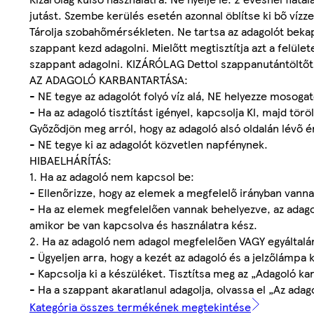
jutást. Szembe kerülés esetén azonnal öblítse ki bő vízze
Tárolja szobahőmérsékleten. Ne tartsa az adagolót bekapc
szappant kezd adagolni. Mielőtt megtisztítja azt a felülete
szappant adagolni. KIZÁRÓLAG Dettol szappanutántöltőt h
AZ ADAGOLÓ KARBANTARTÁSA:
- NE tegye az adagolót folyó víz alá, NE helyezze mosogat
- Ha az adagoló tisztítást igényel, kapcsolja Kl, majd tö
Győződjön meg arról, hogy az adagoló alsó oldalán lévő ér
- NE tegye ki az adagolót közvetlen napfénynek.
HIBAELHÁRÍTÁS:
1. Ha az adagoló nem kapcsol be:
- Ellenőrizze, hogy az elemek a megfelelő irányban vann
- Ha az elemek megfelelően vannak behelyezve, az adagoló
amikor be van kapcsolva és használatra kész.
2. Ha az adagoló nem adagol megfelelően VAGY egyáltalá
- Ügyeljen arra, hogy a kezét az adagoló és a jelzőlámpa k
- Kapcsolja ki a készüléket. Tisztítsa meg az „Adagoló ka
- Ha a szappant akaratlanul adagolja, olvassa el „Az ada
Kategória összes termékének megtekintése