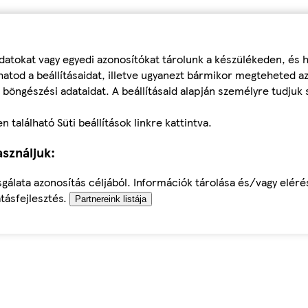
datokat vagy egyedi azonosítókat tárolunk a készülékeden, és
atod a beállításaidat, illetve ugyanezt bármikor megteheted a
 böngészési adataidat. A beállításaid alapján személyre tudjuk 
található Süti beállítások linkre kattintva.
sználjuk:
sgálata azonosítás céljából. Információk tárolása és/vagy elér
tásfejlesztés.
Partnereink listája