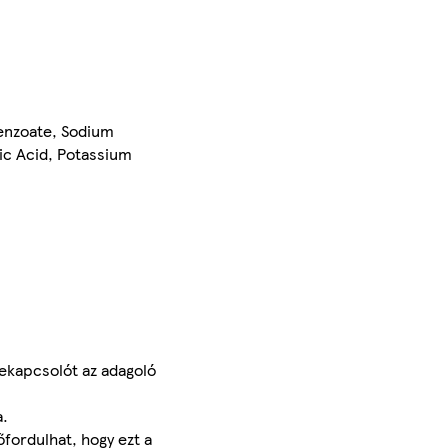
Benzoate, Sodium
ic Acid, Potassium
/bekapcsolót az adagoló
a.
őfordulhat, hogy ezt a