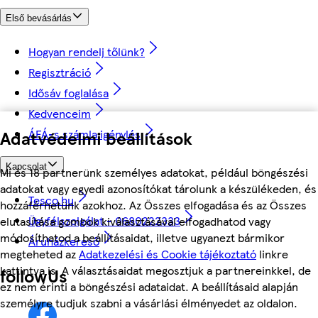
Első bevásárlás
Hogyan rendelj tőlünk?
Regisztráció
Idősáv foglalása
Kedvenceim
ÁFÁ-s számla igénylés
Adatvédelmi beállítások
Kapcsolat
Mi és 18 partnerünk személyes adatokat, például böngészési
adatokat vagy egyedi azonosítókat tárolunk a készülékeden, és
Tesco.hu
hozzáférhetünk azokhoz. Az Összes elfogadása és az Összes
Ügyfélszolgálat - 0680222333
elutasítása gombok kiválasztásával elfogadhatod vagy
módosíthatod a beállításaidat, illetve ugyanezt bármikor
Áruházkereső
megteheted az
Adatkezelési és Cookie tájékoztató
linkre
kattintva is. A választásaidat megosztjuk a partnereinkkel, de
followUs
ez nem érinti a böngészési adataidat. A beállításaid alapján
személyre tudjuk szabni a vásárlási élményedet az oldalon.