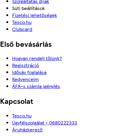
Szolgáltatás díjak
Süti beállítások
Fizetési lehetőségek
Tesco.hu
Clubcard
Első bevásárlás
Hogyan rendelj tőlünk?
Regisztráció
Idősáv foglalása
Kedvenceim
ÁFÁ-s számla igénylés
Kapcsolat
Tesco.hu
Ügyfélszolgálat - 0680222333
Áruházkereső