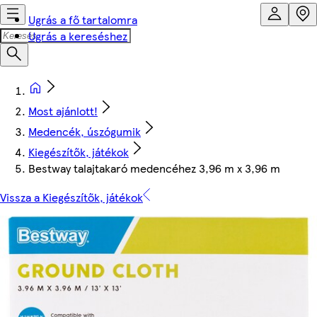
Ugrás a fő tartalomra
Ugrás a kereséshez
Most ajánlott!
Medencék, úszógumik
Kiegészítők, játékok
Bestway talajtakaró medencéhez 3,96 m x 3,96 m
Vissza a Kiegészítők, játékok