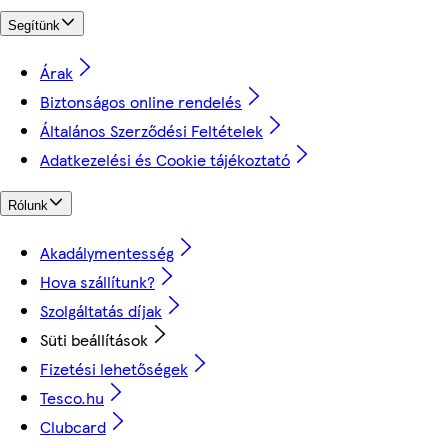
Segítünk
Árak
Biztonságos online rendelés
Általános Szerződési Feltételek
Adatkezelési és Cookie tájékoztató
Rólunk
Akadálymentesség
Hova szállítunk?
Szolgáltatás díjak
Süti beállítások
Fizetési lehetőségek
Tesco.hu
Clubcard