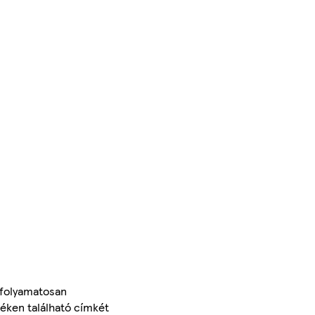
 folyamatosan
méken található címkét