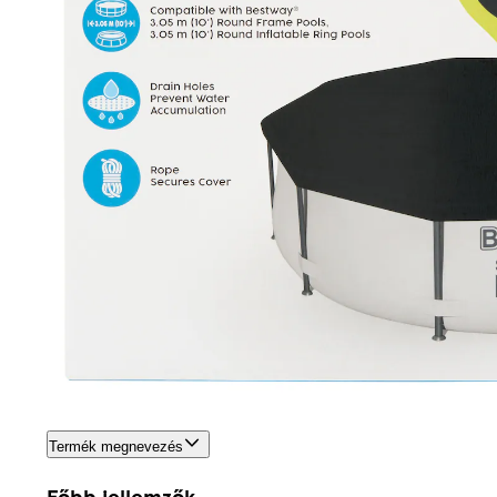
Termék megnevezés
Főbb jellemzők