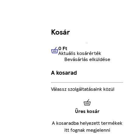
Kosár
0 Ft
Aktuális kosárérték
0 Ft
Aktuális kosárérték
Bevásárlás elküldése
A kosarad
Válassz szolgáltatásaink közül
Üres kosár
A kosaradba helyezett termékek
itt fognak megjelenni