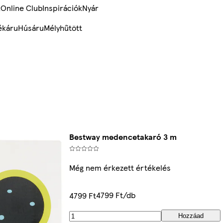
k
Online Club
Inspirációk
Nyár
ékáru
Húsáru
Mélyhűtött
Bestway medencetakaró 3 m
Még nem érkezett értékelés
4799 Ft/db
4799 Ft
Hozzáad