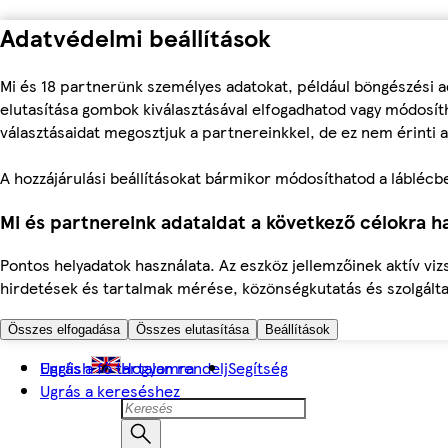
Adatvédelmi beállítások
Mi és 18 partnerünk személyes adatokat, például böngészési a
elutasítása gombok kiválasztásával elfogadhatod vagy módosíth
választásaidat megosztjuk a partnereinkkel, de ez nem érinti a
A hozzájárulási beállításokat bármikor módosíthatod a láblécben 
Mi és partnereink adataidat a következő célokra ha
Pontos helyadatok használata. Az eszköz jellemzőinek aktív viz
hirdetések és tartalmak mérése, közönségkutatás és szolgálta
Összes elfogadása
Összes elutasítása
Beállítások
Ugrás a fő tartalomra
English
Hogyan rendelj
Segítség
Ugrás a kereséshez