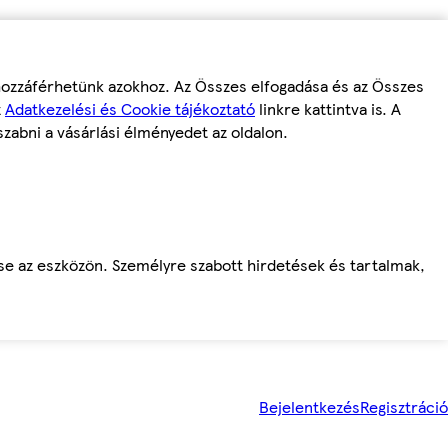
 hozzáférhetünk azokhoz. Az Összes elfogadása és az Összes
z
Adatkezelési és Cookie tájékoztató
linkre kattintva is. A
szabni a vásárlási élményedet az oldalon.
ése az eszközön. Személyre szabott hirdetések és tartalmak,
Bejelentkezés
Regisztráció