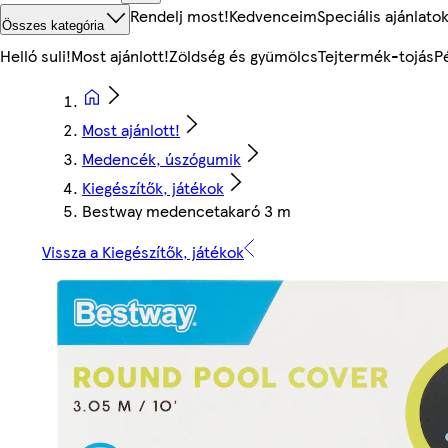
Rendelj most!
Kedvenceim
Speciális ajánlato
Összes kategória
Helló suli!
Most ajánlott!
Zöldség és gyümölcs
Tejtermék-tojás
P
Most ajánlott!
Medencék, úszógumik
Kiegészítők, játékok
Bestway medencetakaró 3 m
Vissza a Kiegészítők, játékok