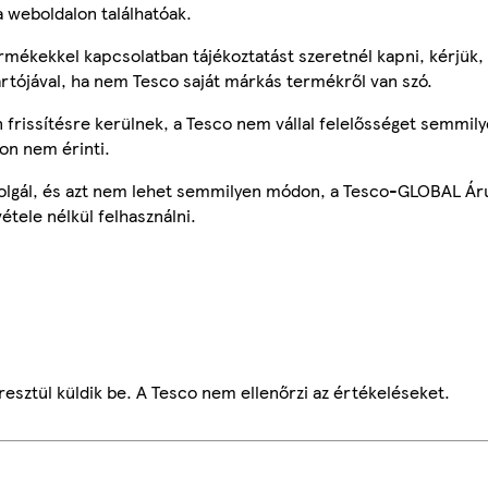
a weboldalon találhatóak.
mékekkel kapcsolatban tájékoztatást szeretnél kapni, kérjük, 
ártójával, ha nem Tesco saját márkás termékről van szó.
frissítésre kerülnek, a Tesco nem vállal felelősséget semmily
on nem érinti.
szolgál, és azt nem lehet semmilyen módon, a Tesco-GLOBAL Ár
étele nélkül felhasználni.
esztül küldik be. A Tesco nem ellenőrzi az értékeléseket.