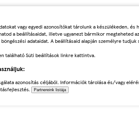
datokat vagy egyedi azonosítókat tárolunk a készülékeden, és
atod a beállításaidat, illetve ugyanezt bármikor megteheted a
 böngészési adataidat. A beállításaid alapján személyre tudjuk 
található Süti beállítások linkre kattintva.
sználjuk:
sgálata azonosítás céljából. Információk tárolása és/vagy elér
tásfejlesztés.
Partnereink listája