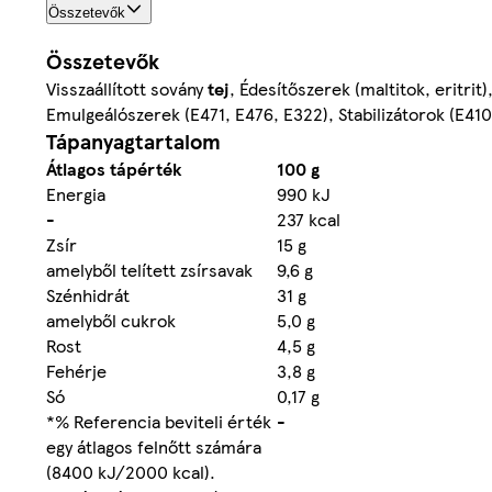
Összetevők
Összetevők
Visszaállított sovány
tej
, Édesítőszerek (maltitok, eritrit
Emulgeálószerek (E471, E476, E322), Stabilizátorok (E410
Tápanyagtartalom
Átlagos tápérték
100 g
Energia
990 kJ
-
237 kcal
Zsír
15 g
amelyből telített zsírsavak
9,6 g
Szénhidrát
31 g
amelyből cukrok
5,0 g
Rost
4,5 g
Fehérje
3,8 g
Só
0,17 g
*% Referencia beviteli érték
-
egy átlagos felnőtt számára
(8400 kJ/2000 kcal).