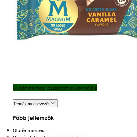
Gluténmentes
Hozzáadott cukor nélkül
Termék megnevezés
Főbb jellemzők
Gluténmentes