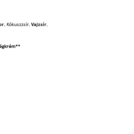
or
, Kókuszzsír,
Vajzsír
,
jégkrém**