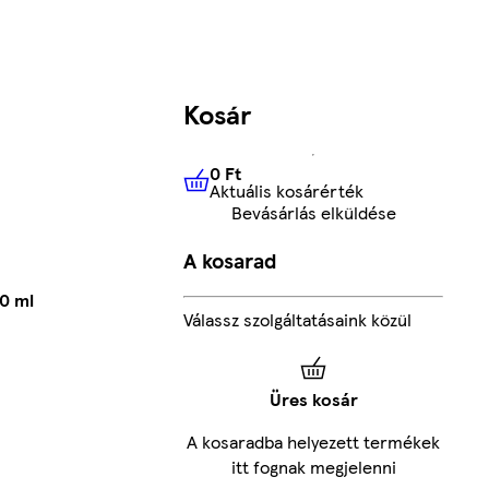
Kosár
0 Ft
Aktuális kosárérték
0 Ft
Aktuális kosárérték
Bevásárlás elküldése
A kosarad
0 ml
Válassz szolgáltatásaink közül
Üres kosár
A kosaradba helyezett termékek
itt fognak megjelenni