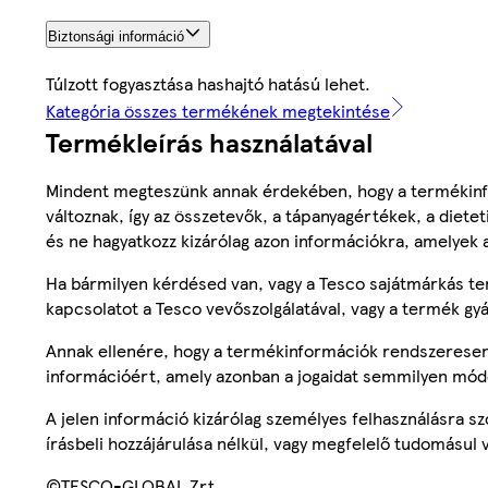
Biztonsági információ
Túlzott fogyasztása hashajtó hatású lehet.
Kategória összes termékének megtekintése
Termékleírás használatával
Mindent megteszünk annak érdekében, hogy a termékinf
változnak, így az összetevők, a tápanyagértékek, a diete
és ne hagyatkozz kizárólag azon információkra, amelyek 
Ha bármilyen kérdésed van, vagy a Tesco sajátmárkás ter
kapcsolatot a Tesco vevőszolgálatával, vagy a termék gy
Annak ellenére, hogy a termékinformációk rendszeresen 
információért, amely azonban a jogaidat semmilyen mód
A jelen információ kizárólag személyes felhasználásra 
írásbeli hozzájárulása nélkül, vagy megfelelő tudomásul v
©TESCO-GLOBAL Zrt.