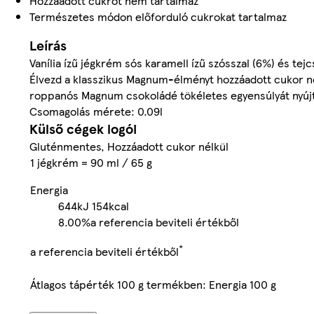
Hozzáadott cukrot nem tartalmaz
Természetes módon előforduló cukrokat tartalmaz
Leírás
Vanília ízű jégkrém sós karamell ízű szósszal (6%) és te
Élvezd a klasszikus Magnum-élményt hozzáadott cukor nélk
roppanós Magnum csokoládé tökéletes egyensúlyát nyújt
Csomagolás mérete: 0.09l
Külső cégek logói
Gluténmentes, Hozzáadott cukor nélkül
1 jégkrém = 90 ml / 65 g
Energia
644kJ
154kcal
8.00%
a referencia beviteli értékből
*
a referencia beviteli értékből
Átlagos tápérték 100 g termékben: Energia 100 g