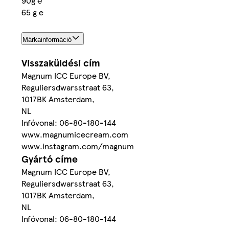
90g ℮
65 g e
Márkainformáció
Visszaküldési cím
Magnum ICC Europe BV,
Reguliersdwarsstraat 63,
1017BK Amsterdam,
NL
Infóvonal: 06-80-180-144
www.magnumicecream.com
www.instagram.com/magnum
Gyártó címe
Magnum ICC Europe BV,
Reguliersdwarsstraat 63,
1017BK Amsterdam,
NL
Infóvonal: 06-80-180-144