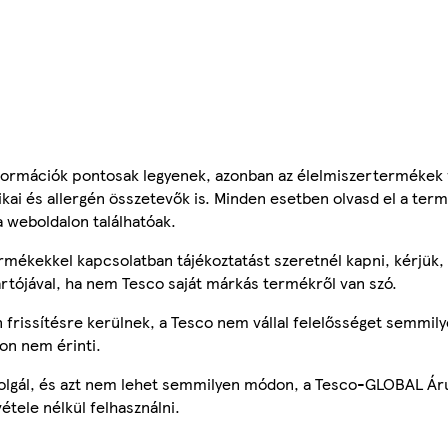
ormációk pontosak legyenek, azonban az élelmiszertermékek
tikai és allergén összetevők is. Minden esetben olvasd el a ter
a weboldalon találhatóak.
mékekkel kapcsolatban tájékoztatást szeretnél kapni, kérjük, 
ártójával, ha nem Tesco saját márkás termékről van szó.
frissítésre kerülnek, a Tesco nem vállal felelősséget semmily
on nem érinti.
szolgál, és azt nem lehet semmilyen módon, a Tesco-GLOBAL Ár
étele nélkül felhasználni.