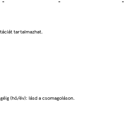
-
-
-
táciát tartalmazhat.
égéig (hó/év): lásd a csomagoláson.