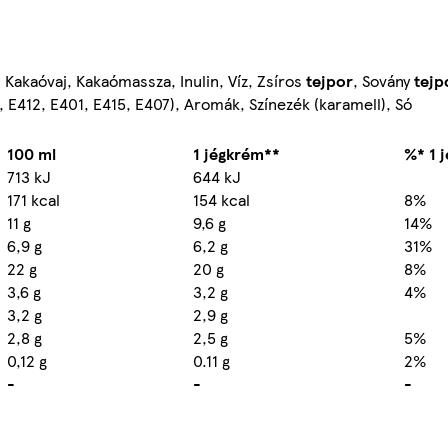
), Kakaóvaj, Kakaómassza, Inulin, Víz, Zsíros
tejpor
, Sovány
tejp
, E412, E401, E415, E407), Aromák, Színezék (karamell), Só
100 ml
1 jégkrém**
%* 1 
713 kJ
644 kJ
171 kcal
154 kcal
8%
11 g
9,6 g
14%
6,9 g
6,2 g
31%
22 g
20 g
8%
3,6 g
3,2 g
4%
3,2 g
2,9 g
2,8 g
2,5 g
5%
0,12 g
0.11 g
2%
-
-
-