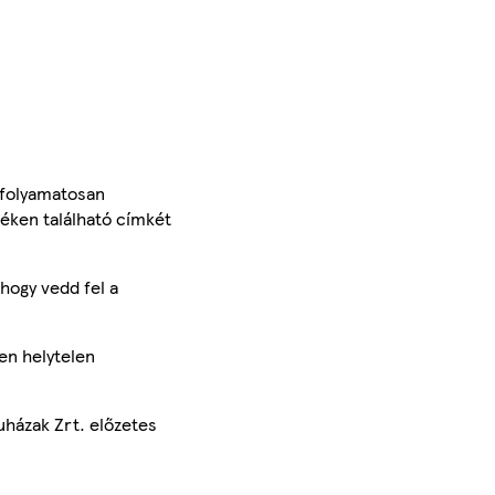
 folyamatosan
méken található címkét
hogy vedd fel a
en helytelen
uházak Zrt. előzetes