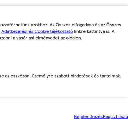
 hozzáférhetünk azokhoz. Az Összes elfogadása és az Összes
z
Adatkezelési és Cookie tájékoztató
linkre kattintva is. A
szabni a vásárlási élményedet az oldalon.
ése az eszközön. Személyre szabott hirdetések és tartalmak,
Bejelentkezés
Regisztráció