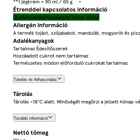
**1 jégkrém = 90 ml / 65 g
-
Étrenddel kapcsolatos információ
Gluténmentes
Hozzáadott cukor nélkül
Allergén információ
A termék tojást, szójababot, mandulát, mogyorót és pisz
Adalékanyagok
Tartalmaz Édesítőszerek
Hozzáadott cukrot nem tartalmaz
Természetes módon előforduló cukrokat tartalmaz
Tárolás és felhasználás
Tárolás
Tárolás -18°C alatt. Minőségét megőrzi a jelzett hónap v
További információ
Nettó tömeg