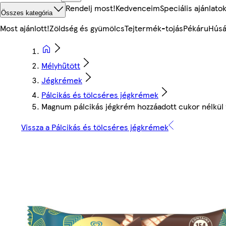
Rendelj most!
Kedvenceim
Speciális ajánlato
Összes kategória
Most ajánlott!
Zöldség és gyümölcs
Tejtermék-tojás
Pékáru
Húsá
Mélyhűtött
Jégkrémek
Pálcikás és tölcséres jégkrémek
Magnum pálcikás jégkrém hozzáadott cukor nélkül
Vissza a Pálcikás és tölcséres jégkrémek