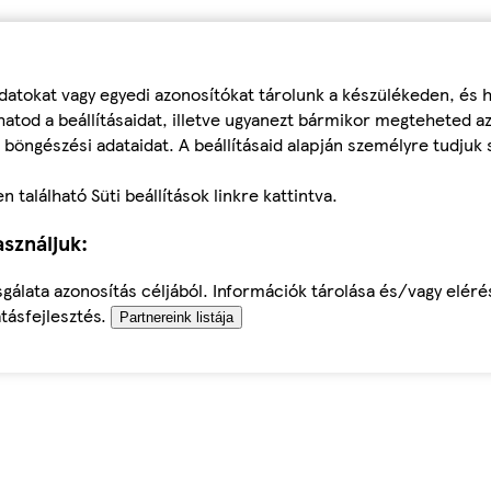
datokat vagy egyedi azonosítókat tárolunk a készülékeden, és
atod a beállításaidat, illetve ugyanezt bármikor megteheted a
 böngészési adataidat. A beállításaid alapján személyre tudjuk 
található Süti beállítások linkre kattintva.
sználjuk:
sgálata azonosítás céljából. Információk tárolása és/vagy elér
tásfejlesztés.
Partnereink listája