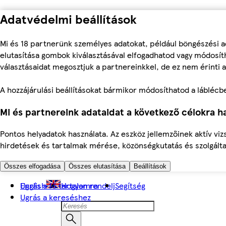
Adatvédelmi beállítások
Mi és 18 partnerünk személyes adatokat, például böngészési a
elutasítása gombok kiválasztásával elfogadhatod vagy módosíth
választásaidat megosztjuk a partnereinkkel, de ez nem érinti a
A hozzájárulási beállításokat bármikor módosíthatod a láblécben 
Mi és partnereink adataidat a következő célokra ha
Pontos helyadatok használata. Az eszköz jellemzőinek aktív viz
hirdetések és tartalmak mérése, közönségkutatás és szolgálta
Összes elfogadása
Összes elutasítása
Beállítások
Ugrás a fő tartalomra
English
Hogyan rendelj
Segítség
Ugrás a kereséshez