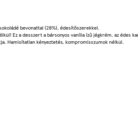
jcsokoládé bevonattal (28%), édesítőszerekkel.
ül! Ez a desszert a bársonyos vanília ízű jégkrém, az édes kar
ja. Hamisítatlan kényeztetés, kompromisszumok nélkül.