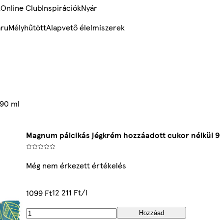
k
Online Club
Inspirációk
Nyár
ru
Mélyhűtött
Alapvető élelmiszerek
 90 ml
Magnum pálcikás jégkrém hozzáadott cukor nélkül 9
Még nem érkezett értékelés
12 211 Ft/l
1099 Ft
Hozzáad