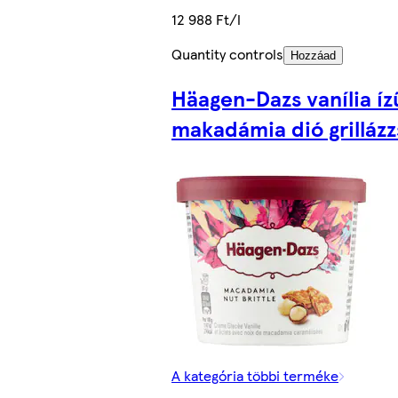
12 988 Ft/l
Quantity controls
Hozzáad
Häagen-Dazs vanília í
makadámia dió grillázz
A kategória többi terméke