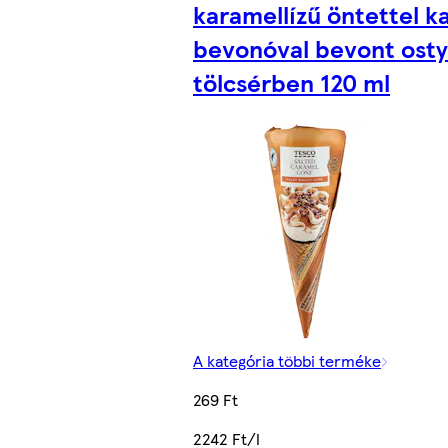
karamellízű öntettel k
bevonóval bevont ost
tölcsérben 120 ml
A kategória többi terméke
269 Ft
2242 Ft/l