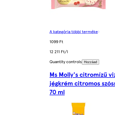
A kategória többi terméke
1099 Ft
12 211 Ft/l
Quantity controls
Hozzáad
Ms Molly's citromízű vi
jégkrém citromos szóss
70 ml