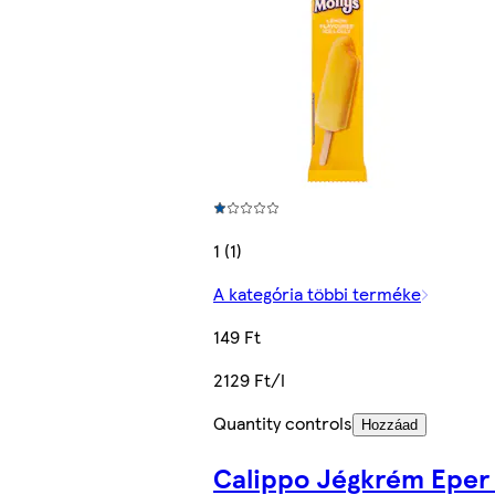
1 (1)
A kategória többi terméke
149 Ft
2129 Ft/l
Quantity controls
Hozzáad
Calippo Jégkrém Eper