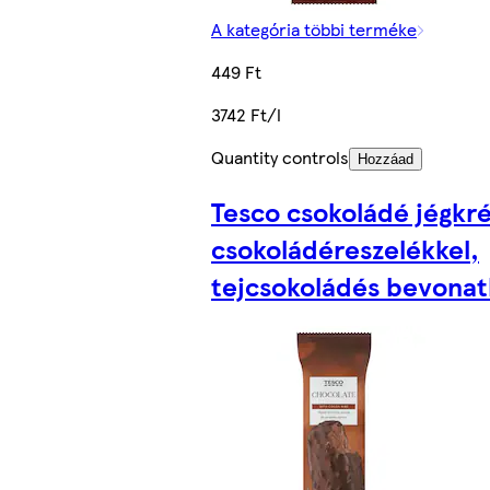
A kategória többi terméke
449 Ft
3742 Ft/l
Quantity controls
Hozzáad
Tesco csokoládé jégkr
csokoládéreszelékkel,
tejcsokoládés bevonat