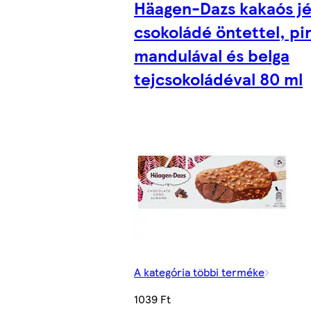
Häagen-Dazs kakaós j
csokoládé öntettel, pir
mandulával és belga
tejcsokoládéval 80 ml
A kategória többi terméke
1039 Ft