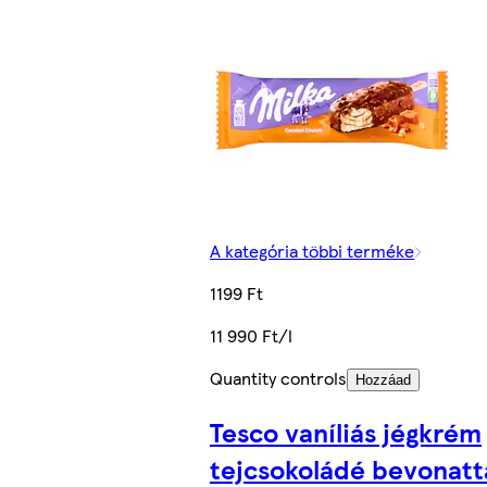
A kategória többi terméke
1199 Ft
11 990 Ft/l
Quantity controls
Hozzáad
Tesco vaníliás jégkrém
tejcsokoládé bevonatta