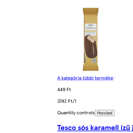
A kategória többi terméke
449 Ft
3742 Ft/l
Quantity controls
Hozzáad
Tesco sós karamell ízű