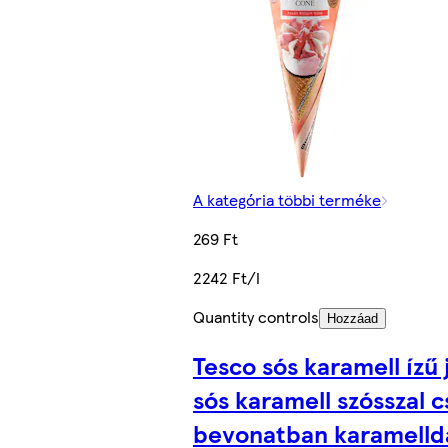
A kategória többi terméke
269 Ft
2242 Ft/l
Quantity controls
Hozzáad
Tesco sós karamell ízű
sós karamell szósszal 
bevonatban karamelld