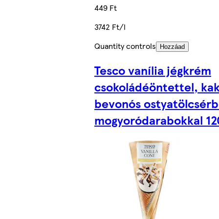
449 Ft
3742 Ft/l
Quantity controls
Hozzáad
Tesco vanília jégkrém
csokoládéöntettel, ka
bevonós ostyatölcsérb
mogyoródarabokkal 12