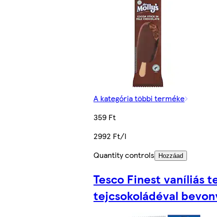
A kategória többi terméke
359 Ft
2992 Ft/l
Quantity controls
Hozzáad
Tesco Finest vaníliás 
tejcsokoládéval bevon