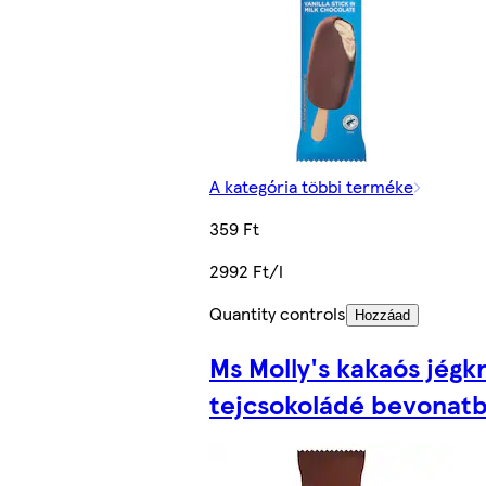
A kategória többi terméke
359 Ft
2992 Ft/l
Quantity controls
Hozzáad
Ms Molly's kakaós jég
tejcsokoládé bevonatb