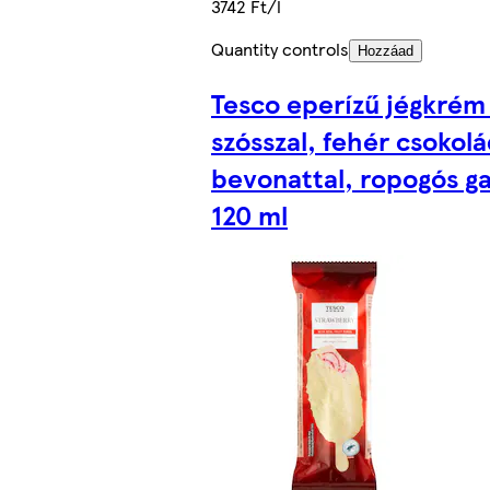
3742 Ft/l
Quantity controls
Hozzáad
Tesco eperízű jégkrém
szósszal, fehér csokol
bevonattal, ropogós g
120 ml