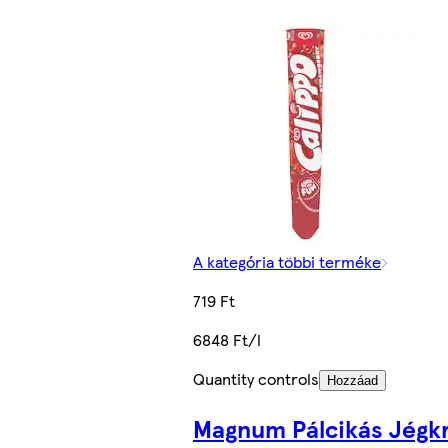
A kategória többi terméke
719 Ft
6848 Ft/l
Quantity controls
Hozzáad
Magnum Pálcikás Jégk