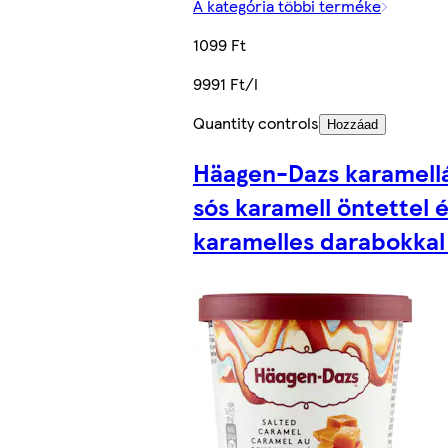
A kategória többi terméke
1099 Ft
9991 Ft/l
Quantity controls
Hozzáad
Häagen-Dazs karamell
sós karamell öntettel é
karamelles darabokkal