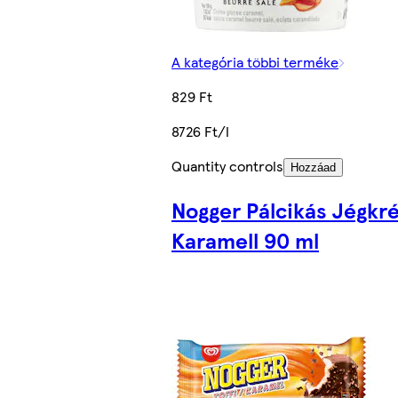
A kategória többi terméke
829 Ft
8726 Ft/l
Quantity controls
Hozzáad
Nogger Pálcikás Jégkr
Karamell 90 ml