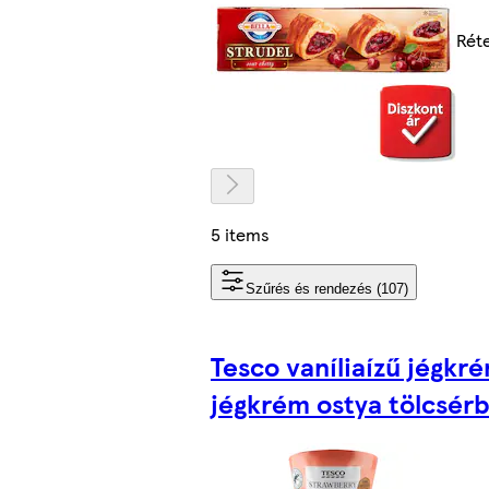
Rét
5 items
Szűrés és rendezés (107)
Tesco vaníliaízű jégkr
jégkrém ostya tölcsér