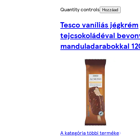
Quantity controls
Hozzáad
Tesco vaníliás jégkrém
tejcsokoládéval bevon
manduladarabokkal 12
A kategória többi terméke