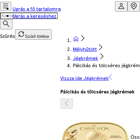
Ugrás a fő tartalomra
Ugrás a kereséshez
Szűrő törlése
Mélyhűtött
Jégkrémek
Pálcikás és tölcséres jégkré
Vissza ide Jégkrémek
Pálcikás és tölcséres jégkrémek
Össz