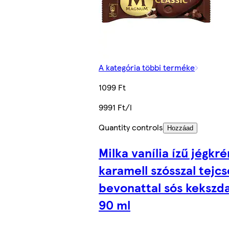
A kategória többi terméke
1099 Ft
9991 Ft/l
Quantity controls
Hozzáad
Milka vanília ízű jégkr
karamell szósszal tejc
bevonattal sós kekszd
90 ml