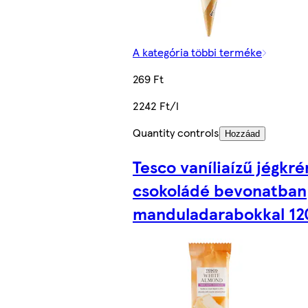
A kategória többi terméke
269 Ft
2242 Ft/l
Quantity controls
Hozzáad
Tesco vaníliaízű jégkr
csokoládé bevonatban
manduladarabokkal 12