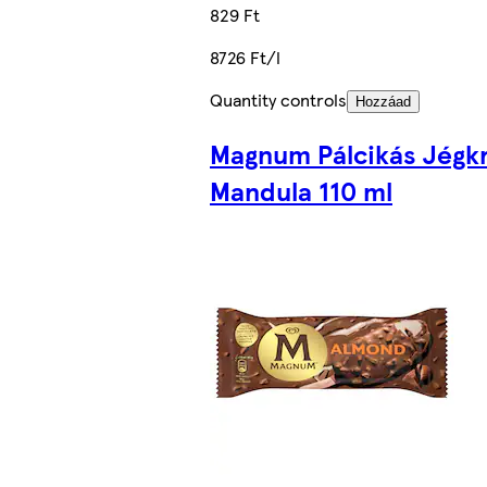
829 Ft
8726 Ft/l
Quantity controls
Hozzáad
Magnum Pálcikás Jégk
Mandula 110 ml