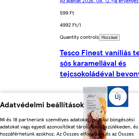
Az ajánlat 2026. 08. 12.-ig érvényes
599 Ft
4992 Ft/l
Quantity controls
Hozzáad
Tesco Finest vaníliás 
sós karamellával és
tejcsokoládéval bevon
Adatvédelmi beállítások
Mi és 18 partnerünk személyes adatokat, például böngészési
adatokat vagy egyedi azonosítókat tárolunk a készülékeden, és
hozzáférhetünk azokhoz. Az Összes elfogadása és az Összes