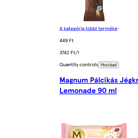
A kategória többi terméke
449 Ft
3742 Ft/l
Quantity controls
Hozzáad
Magnum Pálcikás Jégk
Lemonade 90 ml