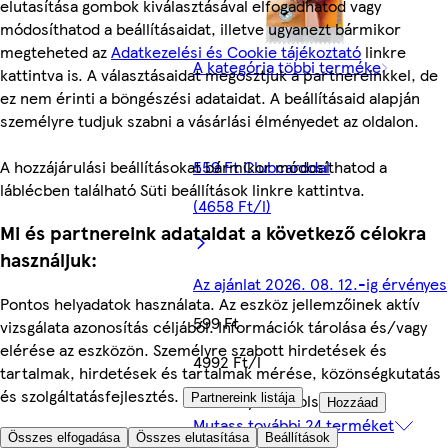
elutasítása gombok kiválasztásával elfogadhatod vagy
módosíthatod a beállításaidat, illetve ugyanezt bármikor
megteheted az
Adatkezelési és Cookie tájékoztató
linkre
A kategória többi terméke
kattintva is. A választásaidat megosztjuk a partnereinkkel, de
ez nem érinti a böngészési adataidat. A beállításaid alapján
személyre tudjuk szabni a vásárlási élményedet az oldalon.
A hozzájárulási beállításokat bármikor módosíthatod a
559 Ft Clubcarddal
láblécben található Süti beállítások linkre kattintva.
(4658 Ft/l)
Mi és partnereink adataidat a következő célokra
használjuk:
Az ajánlat 2026. 08. 12.-ig érvényes
Pontos helyadatok használata. Az eszköz jellemzőinek aktív
599 Ft
vizsgálata azonosítás céljából. Információk tárolása és/vagy
elérése az eszközön. Személyre szabott hirdetések és
4992 Ft/l
tartalmak, hirdetések és tartalmak mérése, közönségkutatás
és szolgáltatásfejlesztés.
Quantity controls
Partnereink listája
Hozzáad
Mutass további 24 terméket
Összes elfogadása
Összes elutasítása
Beállítások