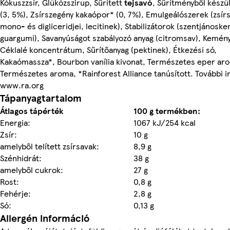
Kókuszzsír, Glükózszirup, Sűrített
tejsavó
, Sűrítményből készü
(3, 5%), Zsírszegény kakaópor* (0, 7%), Emulgeálószerek (zsír
mono- és digliceridjei, lecitinek), Stabilizátorok (szentjánosken
guargumi), Savanyúságot szabályozó anyag (citromsav), Kemény
Céklalé koncentrátum, Sűrítőanyag (pektinek), Étkezési só,
Kakaómassza*, Bourbon vanília kivonat, Természetes eper ar
Természetes aroma, *Rainforest Alliance tanúsított. További i
www.ra.org
Tápanyagtartalom
Átlagos tápérték
100 g termékben:
Energia:
1067 kJ/254 kcal
Zsír:
10 g
amelyből telített zsírsavak:
8,9 g
Szénhidrát:
38 g
amelyből cukrok:
27 g
Rost:
0,8 g
Fehérje:
2,8 g
Só:
0,13 g
Allergén információ