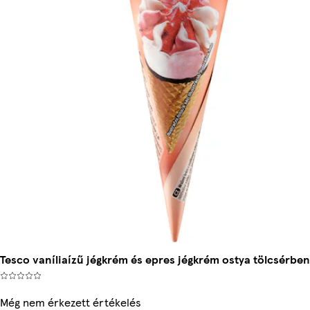
Tesco vaníliaízű jégkrém és epres jégkrém ostya tölcsérben
Még nem érkezett értékelés