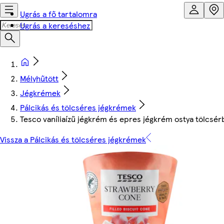
Ugrás a fő tartalomra
Ugrás a kereséshez
Mélyhűtött
Jégkrémek
Pálcikás és tölcséres jégkrémek
Tesco vaníliaízű jégkrém és epres jégkrém ostya tölcsér
Vissza a Pálcikás és tölcséres jégkrémek