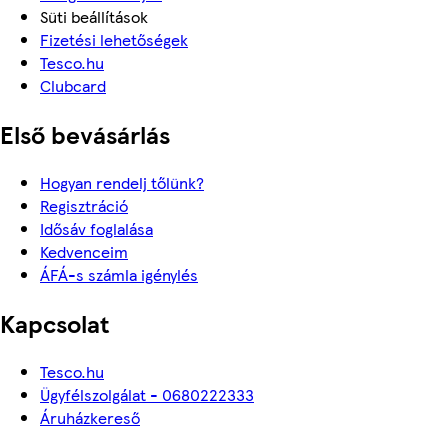
Süti beállítások
Fizetési lehetőségek
Tesco.hu
Clubcard
Első bevásárlás
Hogyan rendelj tőlünk?
Regisztráció
Idősáv foglalása
Kedvenceim
ÁFÁ-s számla igénylés
Kapcsolat
Tesco.hu
Ügyfélszolgálat - 0680222333
Áruházkereső