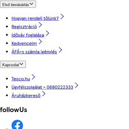
Első bevásárlás
Hogyan rendelj tőlünk?
Regisztráció
Idősáv foglalása
Kedvenceim
ÁFÁ-s számla igénylés
Kapcsolat
Tesco.hu
Ügyfélszolgálat - 0680222333
Áruházkereső
followUs