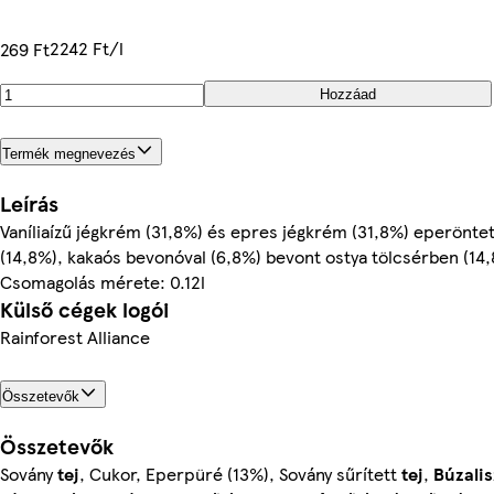
2242 Ft/l
269 Ft
Hozzáad
Termék megnevezés
Leírás
Vaníliaízű jégkrém (31,8%) és epres jégkrém (31,8%) eperöntet
(14,8%), kakaós bevonóval (6,8%) bevont ostya tölcsérben (14,
Csomagolás mérete: 0.12l
Külső cégek logói
Rainforest Alliance
Összetevők
Összetevők
Sovány
tej
, Cukor, Eperpüré (13%), Sovány sűrített
tej
,
Búzalis