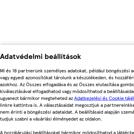
Adatvédelmi beállítások
Mi és 18 partnerünk személyes adatokat, például böngészési a
vagy egyedi azonosítókat tárolunk a készülékeden, és hozzáfé
azokhoz. Az Összes elfogadása és az Összes elutasítása gomb
kiválasztásával elfogadhatod vagy módosíthatod a beállításaidat
ugyanezt bármikor megteheted az
Adatkezelési és Cookie tájé
linkre kattintva is. A választásaidat megosztjuk a partnereinkke
nem érinti a böngészési adataidat. A beállításaid alapján szem
tudjuk szabni a vásárlási élményedet az oldalon.
A hozzájárulási beállításokat bármikor módosíthatod a láblécb