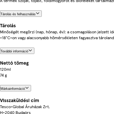
A termék szóját, tojást, földimogyorót és dióféléket tartalmaz
Tárolás és felhasználás
Tárolás
Minőségét megőrzi (nap, hónap, év): a csomagoláson jelzett id
-18°C-on vagy alacsonyabb hőmérsékleten fagyasztva tároland
További információ
Nettó tömeg
120ml
74 g
Márkainformáció
Visszaküldési cím
Tesco-Global Áruházak Zrt.
H-2040 Budaörs