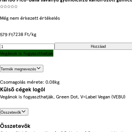
Még nem érkezett értékelés
7238 Ft/kg
579 Ft
Hozzáad
Vegánok is fogyaszthatják
Termék megnevezés
Csomagolás mérete: 0.08kg
Külső cégek logói
Vegánok is fogyaszthatják, Green Dot, V-Label Vegan (VEBU)
Összetevők
Összetevők