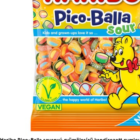
Haribo Pico-Balla savanyú gyümölcsízű kandírozott gumicu