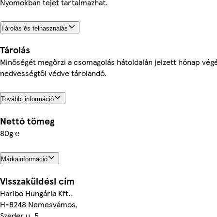
Nyomokban tejet tartalmazhat.
Tárolás és felhasználás
Tárolás
Minőségét megőrzi a csomagolás hátoldalán jelzett hónap végé
nedvességtől védve tárolandó.
További információ
Nettó tömeg
80g ℮
Márkainformáció
Visszaküldési cím
Haribo Hungária Kft.,
H-8248 Nemesvámos,
Szeder u. 5.,