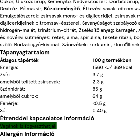
Cukor, Glükózszirup, Keményítő, Nedvesítőszer: szorbitszirup,
Dextróz, Pálmazsír,
Búzakeményítő
, Étkezési savak: citromsa
Emulgeálószerek: zsírsavak mono- és digliceridjei, zsírsavak
digliceridjeinek citromsav-észterei, Savanyúságot szabályozó 
hidrogén-malát, trinátrium-citrát, Zselésítő anyag: karragén
és növényi sütmények: retek, alma, spirulina, fekete ribizli, b
szőlő, Bodzabogyó-kivonat, Színezékek: kurkumin, klorofilline
Tápanyagtartalom
Átlagos tápérték
100 g termékben
Energia:
1560 kJ/ 369 kcal
Zsír:
3,7 g
amelyből telített zsírsavak:
2,3 g
Szénhidrát:
85 g
amelyből cukrok:
64 g
Fehérje:
<0,5 g
Só:
0,40 g
Étrenddel kapcsolatos információ
Vegánok is fogyaszthatják
Allergén információ