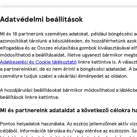
Adatvédelmi beállítások
Mi és 18 partnerünk személyes adatokat, például böngészési a
azonosítókat tárolunk a készülékeden, és hozzáférhetünk azo
elfogadása és az Összes elutasítása gombok kiválasztásával el
módosíthatod a beállításaidat, illetve ugyanezt bármikor megt
Adatkezelési és Cookie tájékoztató
linkre kattintva is. A válas
a partnereinkkel, de ez nem érinti a böngészési adataidat. A be
személyre tudjuk szabni a vásárlási élményedet az oldalon.
A hozzájárulási beállításokat bármikor módosíthatod a láblécbe
beállítások linkre kattintva.
Mi és partnereink adataidat a következő célokra ha
Pontos helyadatok használata. Az eszköz jellemzőinek aktív viz
céljából. Információk tárolása és/vagy elérése az eszközön. S