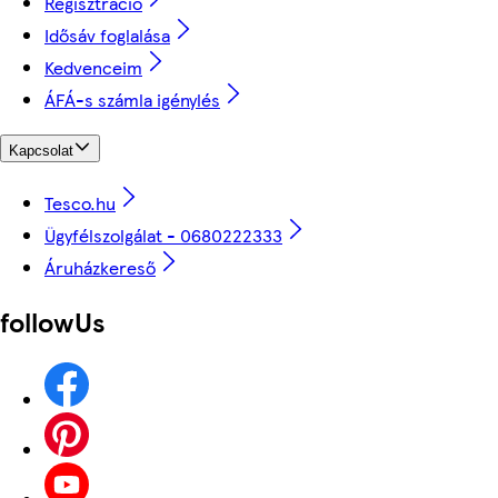
Regisztráció
Idősáv foglalása
Kedvenceim
ÁFÁ-s számla igénylés
Kapcsolat
Tesco.hu
Ügyfélszolgálat - 0680222333
Áruházkereső
followUs