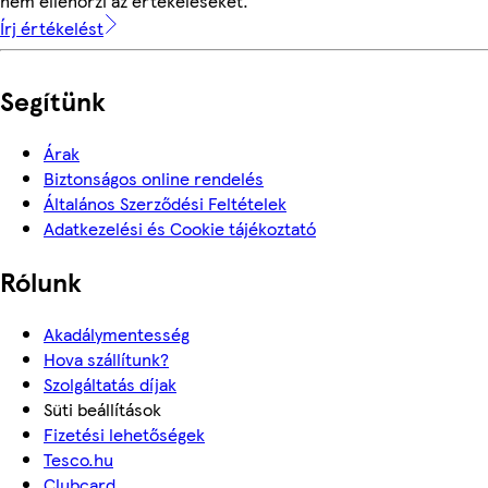
nem ellenőrzi az értékeléseket.
Írj értékelést
Segítünk
Árak
Biztonságos online rendelés
Általános Szerződési Feltételek
Adatkezelési és Cookie tájékoztató
Rólunk
Akadálymentesség
Hova szállítunk?
Szolgáltatás díjak
Süti beállítások
Fizetési lehetőségek
Tesco.hu
Clubcard