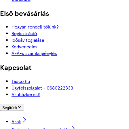
Első bevásárlás
Hogyan rendelj tőlünk?
Regisztráció
Idősáv foglalása
Kedvenceim
ÁFÁ-s számla igénylés
Kapcsolat
Tesco.hu
Ügyfélszolgálat - 0680222333
Áruházkereső
Segítünk
Árak