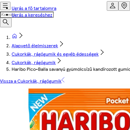
Ugrás a fő tartalomra
Ugrás a kereséshez
Alapvető élelmiszerek
Cukorkák, rágógumik és egyéb édességek
Cukorkák, rágógumik
Haribo Pico-Balla savanyú gyümölcsízű kandírozott gumi
Vissza a Cukorkák, rágógumik