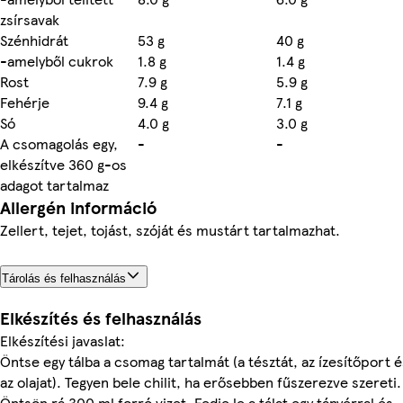
zsírsavak
Szénhidrát
53 g
40 g
-amelyből cukrok
1.8 g
1.4 g
Rost
7.9 g
5.9 g
Fehérje
9.4 g
7.1 g
Só
4.0 g
3.0 g
A csomagolás egy,
-
-
elkészítve 360 g-os
adagot tartalmaz
Allergén információ
Zellert, tejet, tojást, szóját és mustárt tartalmazhat.
Tárolás és felhasználás
Elkészítés és felhasználás
Elkészítési javaslat:
Öntse egy tálba a csomag tartalmát (a tésztát, az ízesítőport é
az olajat). Tegyen bele chilit, ha erősebben fűszerezve szereti.
Öntsön rá 300 ml forró vizet. Fedje le a tálat egy tányérral és