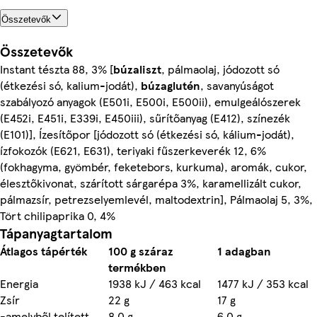
Összetevők
Összetevők
Instant tészta 88, 3% [
búzaliszt
, pálmaolaj, jódozott só
(étkezési só, kalium-jodát),
búzaglutén
, savanyúságot
szabályozó anyagok (E501i, E500i, E500ii), emulgeálószerek
(E452i, E451i, E339i, E450iii), sűrítőanyag (E412), színezék
(E101)], Ízesítőpor [jódozott só (étkezési só, kálium-jodát),
ízfokozók (E621, E631), teriyaki fűszerkeverék 12, 6%
(fokhagyma, gyömbér, feketebors, kurkuma), aromák, cukor,
élesztőkivonat, szárított sárgarépa 3%, karamellizált cukor,
pálmazsír, petrezselyemlevél, maltodextrin], Pálmaolaj 5, 3%,
Tört chilipaprika 0, 4%
Tápanyagtartalom
Átlagos tápérték
100 g száraz
1 adagban
termékben
Energia
1938 kJ / 463 kcal
1477 kJ / 353 kcal
Zsír
22 g
17 g
-amelyből telített
8.0 g
6.0 g