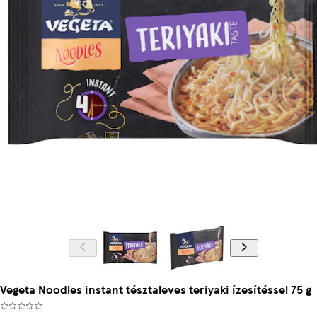
Vegeta Noodles instant tésztaleves teriyaki ízesítéssel 75 g