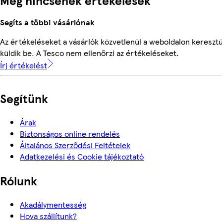
Segíts a többi vásárlónak
Az értékeléseket a vásárlók közvetlenül a weboldalon keresztü
küldik be. A Tesco nem ellenőrzi az értékeléseket.
Írj értékelést
Segítünk
Árak
Biztonságos online rendelés
Általános Szerződési Feltételek
Adatkezelési és Cookie tájékoztató
Rólunk
Akadálymentesség
Hova szállítunk?