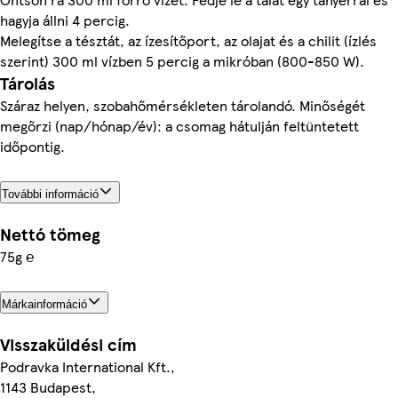
hagyja állni 4 percig.
Melegítse a tésztát, az ízesítőport, az olajat és a chilit (ízlés
szerint) 300 ml vízben 5 percig a mikróban (800-850 W).
Tárolás
Száraz helyen, szobahőmérsékleten tárolandó. Minőségét
megőrzi (nap/hónap/év): a csomag hátulján feltüntetett
időpontig.
További információ
Nettó tömeg
75g ℮
Márkainformáció
Visszaküldési cím
Podravka International Kft.,
1143 Budapest,