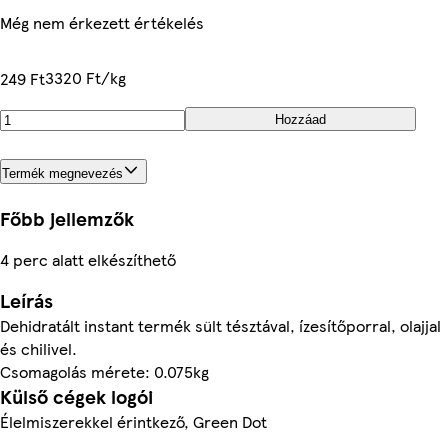
Még nem érkezett értékelés
3320 Ft/kg
249 Ft
Hozzáad
Termék megnevezés
Főbb jellemzők
4 perc alatt elkészíthető
Leírás
Dehidratált instant termék sült tésztával, ízesítőporral, olajjal
és chilivel.
Csomagolás mérete: 0.075kg
Külső cégek logói
Élelmiszerekkel érintkező, Green Dot