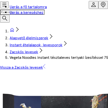
Ugrás a fő tartalomra
Ugrás a kereséshez
Alapvető élelmiszerek
Instant ételalapok, levesporok
Zacskós levesek
Vegeta Noodles instant tésztaleves teriyaki ízesítéssel 75
Vissza a Zacskós levesek