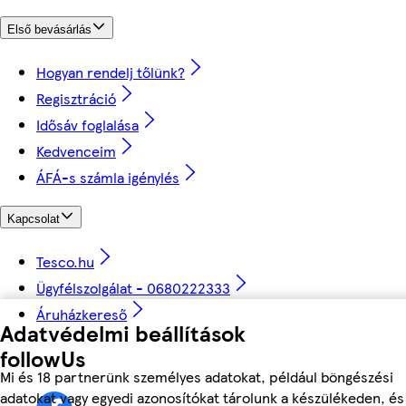
Első bevásárlás
Hogyan rendelj tőlünk?
Regisztráció
Idősáv foglalása
Kedvenceim
ÁFÁ-s számla igénylés
Kapcsolat
Tesco.hu
Ügyfélszolgálat - 0680222333
Áruházkereső
Adatvédelmi beállítások
followUs
Mi és 18 partnerünk személyes adatokat, például böngészési
adatokat vagy egyedi azonosítókat tárolunk a készülékeden, és