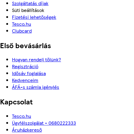
Szolgáltatás díjak
Süti beállítások
Fizetési lehetőségek
Tesco.hu
Clubcard
Első bevásárlás
Hogyan rendelj tőlünk?
Regisztráció
Idősáv foglalása
Kedvenceim
ÁFÁ-s számla igénylés
Kapcsolat
Tesco.hu
Ügyfélszolgálat - 0680222333
Áruházkereső