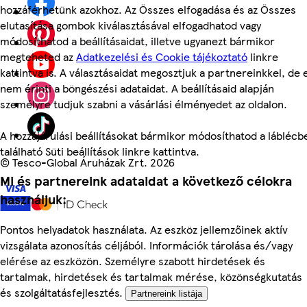
hozzáférhetünk azokhoz. Az Összes elfogadása és az Összes
elutasítása gombok kiválasztásával elfogadhatod vagy
módosíthatod a beállításaidat, illetve ugyanezt bármikor
megteheted az
Adatkezelési és Cookie tájékoztató
linkre
kattintva is. A választásaidat megosztjuk a partnereinkkel, de 
nem érinti a böngészési adataidat. A beállításaid alapján
személyre tudjuk szabni a vásárlási élményedet az oldalon.
A hozzájárulási beállításokat bármikor módosíthatod a láblécb
található Süti beállítások linkre kattintva.
©
Tesco-Global Áruházak Zrt. 2026
Mi és partnereink adataidat a következő célokra
használjuk:
Pontos helyadatok használata. Az eszköz jellemzőinek aktív
vizsgálata azonosítás céljából. Információk tárolása és/vagy
elérése az eszközön. Személyre szabott hirdetések és
tartalmak, hirdetések és tartalmak mérése, közönségkutatás
és szolgáltatásfejlesztés.
Partnereink listája