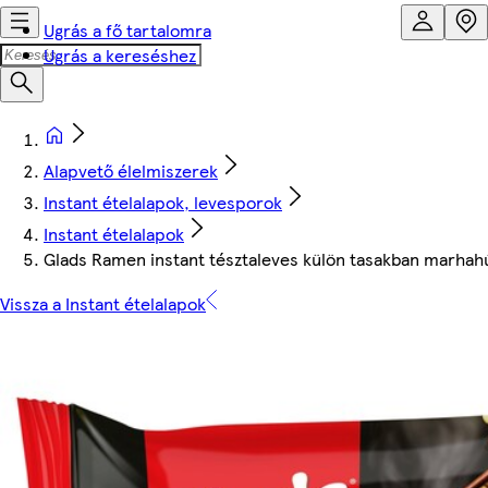
Ugrás a fő tartalomra
Ugrás a kereséshez
Alapvető élelmiszerek
Instant ételalapok, levesporok
Instant ételalapok
Glads Ramen instant tésztaleves külön tasakban marhahú
Vissza a Instant ételalapok