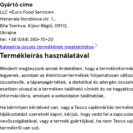
Gyártó címe
LLC «Euro Food Service».
Henerala Vorobiova str. 1.,
Bila Tserkva, Kijevi Régió, 09113,
Ukrajna
tel. +38 (044) 393-70-20
Kategória összes termékének megtekintése
Termékleírás használatával
Mindent megteszünk annak érdekében, hogy a termékinformá
legyenek, azonban az élelmiszertermékek folyamatosan változn
összetevők, a tápanyagértékek, a dietetikai és allergén összet
esetben olvasd el a terméken található címkét és ne hagyatkoz
információkra, amelyek a weboldalon találhatóak.
Ha bármilyen kérdésed van, vagy a Tesco sajátmárkás termék
tájékoztatást szeretnél kapni, kérjük, hogy vedd fel a kapcsola
vevőszolgálatával, vagy a termék gyártójával, ha nem Tesco sa
termékről van szó.