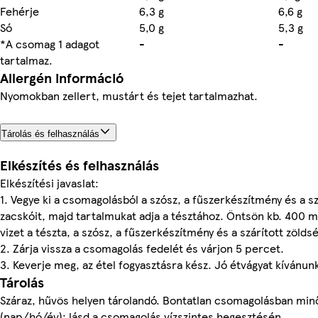
Fehérje
6,3 g
6,6 g
Só
5,0 g
5,3 g
*A csomag 1 adagot
-
-
tartalmaz.
Allergén információ
Nyomokban zellert, mustárt és tejet tartalmazhat.
Tárolás és felhasználás
Elkészítés és felhasználás
Elkészítési javaslat:
1. Vegye ki a csomagolásból a szósz, a fűszerkészítmény és a s
zacskóit, majd tartalmukat adja a tésztához. Öntsön kb. 400 m
vizet a tészta, a szósz, a fűszerkészítmény és a szárított zöld
2. Zárja vissza a csomagolás fedelét és várjon 5 percet.
3. Keverje meg, az étel fogyasztásra kész. Jó étvágyat kívánun
Tárolás
Száraz, hűvös helyen tárolandó. Bontatlan csomagolásban mi
(nap/hó/év): lásd a csomagolás vízszintes hegesztésén.