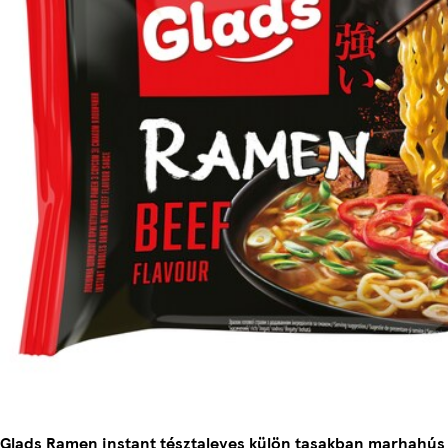
Glads Ramen instant tésztaleves külön tasakban marhahús í