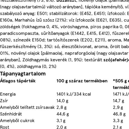
(nagy olajsavtartalmú) változó arányban], tápióka keményítő, ví
szabályozó anyag: E501; stabilizátorok: (E452, E451); ízfokozó: 
E160a, Marhahús ízű szósz (21%): víz ízfokozók (E621, E635), cuk
zöldségek (fokhagyma 0, 4%, vöröshagyma, piros paprika 0, 0
paradicsompaszta, sűrítőanyagok (E1442, E415, E412), fűszerek
08%), színezék E150d; tartósítószerek (E202, E211), aroma, M
fűszerkészítmény (3, 3%): só, élesztőkivonat, aroma, őrölt bab
01%, növényi olajok [pálmaolaj, napraforgóolaj (nagy olajsavta
arányban], Zöldhagymás keverék (1, 9%): textúrált
szójafehérj
(0, 4%), zöldhagyma (0, 2%)
Tápanyagtartalom
Átlagos tápérték
100 g száraz termékben
*505 g 
termék
Energia
1401 kJ/334 kcal
1471 kJ
Zsír
14,0 g
14,7 g
Amelyből telített zsírsavak
2,8 g
2,9 g
Szénhidrát
44,6 g
46,8 g
Amelyből cukrok
3,1 g
3,3 g
Rost
2,0 g
2,1 g