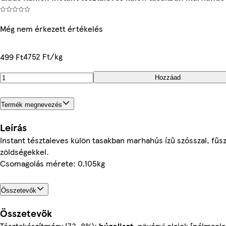
Még nem érkezett értékelés
4752 Ft/kg
499 Ft
Hozzáad
Termék megnevezés
Leírás
Instant tésztaleves külön tasakban marhahús ízű szósszal, fűsz
zöldségekkel.
Csomagolás mérete: 0.105kg
Összetevők
Összetevők
Tésztakészítmény (73, 8%):
búzaliszt
, növényi olajok [pálmaola