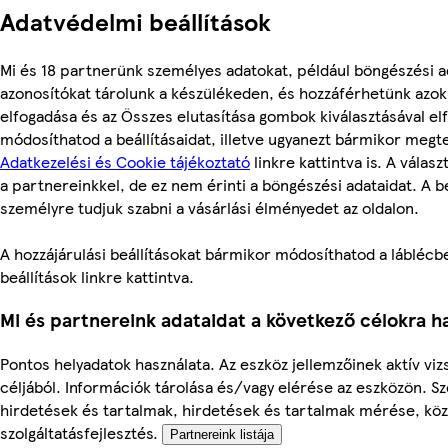
Adatvédelmi beállítások
Mi és 18 partnerünk személyes adatokat, például böngészési a
azonosítókat tárolunk a készülékeden, és hozzáférhetünk azo
elfogadása és az Összes elutasítása gombok kiválasztásával el
módosíthatod a beállításaidat, illetve ugyanezt bármikor megt
Adatkezelési és Cookie tájékoztató
linkre kattintva is. A válas
a partnereinkkel, de ez nem érinti a böngészési adataidat. A be
személyre tudjuk szabni a vásárlási élményedet az oldalon.
A hozzájárulási beállításokat bármikor módosíthatod a láblécbe
beállítások linkre kattintva.
Mi és partnereink adataidat a következő célokra ha
Pontos helyadatok használata. Az eszköz jellemzőinek aktív viz
céljából. Információk tárolása és/vagy elérése az eszközön. S
hirdetések és tartalmak, hirdetések és tartalmak mérése, kö
szolgáltatásfejlesztés.
Partnereink listája