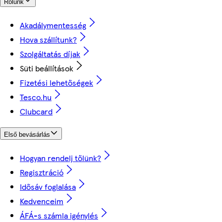
Rólunk
Akadálymentesség
Hova szállítunk?
Szolgáltatás díjak
Süti beállítások
Fizetési lehetőségek
Tesco.hu
Clubcard
Első bevásárlás
Hogyan rendelj tőlünk?
Regisztráció
Idősáv foglalása
Kedvenceim
ÁFÁ-s számla igénylés