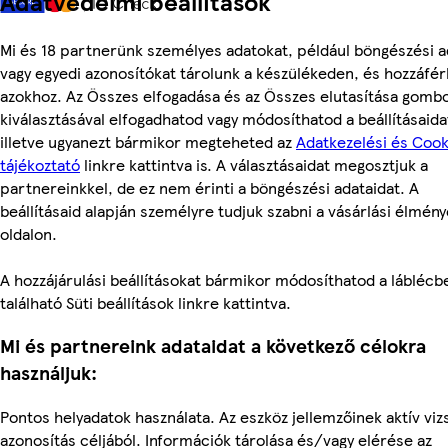
Adatvédelmi beállítások
Mi és 18 partnerünk személyes adatokat, például böngészési a
vagy egyedi azonosítókat tárolunk a készülékeden, és hozzáfé
azokhoz. Az Összes elfogadása és az Összes elutasítása gomb
kiválasztásával elfogadhatod vagy módosíthatod a beállításaida
illetve ugyanezt bármikor megteheted az
Adatkezelési és Cook
tájékoztató
linkre kattintva is. A választásaidat megosztjuk a
partnereinkkel, de ez nem érinti a böngészési adataidat. A
beállításaid alapján személyre tudjuk szabni a vásárlási élmén
oldalon.
A hozzájárulási beállításokat bármikor módosíthatod a láblécb
található Süti beállítások linkre kattintva.
Mi és partnereink adataidat a következő célokra
használjuk:
Pontos helyadatok használata. Az eszköz jellemzőinek aktív viz
azonosítás céljából. Információk tárolása és/vagy elérése az