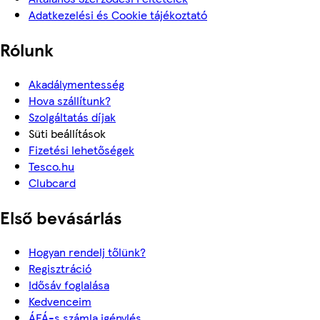
Adatkezelési és Cookie tájékoztató
Rólunk
Akadálymentesség
Hova szállítunk?
Szolgáltatás díjak
Süti beállítások
Fizetési lehetőségek
Tesco.hu
Clubcard
Első bevásárlás
Hogyan rendelj tőlünk?
Regisztráció
Idősáv foglalása
Kedvenceim
ÁFÁ-s számla igénylés