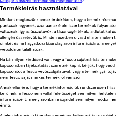
Kategória összes termékének megtekintése
Termékleírás használatával
Mindent megteszünk annak érdekében, hogy a termékinformá
pontosak legyenek, azonban az élelmiszertermékek folyamato
változnak, így az összetevők, a tápanyagértékek, a dietetikai é
allergén összetevők is. Minden esetben olvasd el a terméken t
címkét és ne hagyatkozz kizárólag azon információkra, amelye
weboldalon találhatóak.
Ha bármilyen kérdésed van, vagy a Tesco sajátmárkás termék
kapcsolatban tájékoztatást szeretnél kapni, kérjük, hogy vedd 
kapcsolatot a Tesco vevőszolgálatával, vagy a termék gyártójáv
nem Tesco saját márkás termékről van szó.
Annak ellenére, hogy a termékinformációk rendszeresen friss
kerülnek, a Tesco nem vállal felelősséget semmilyen helytelen
információért, amely azonban a jogaidat semmilyen módon n
érinti.
A jelen információ kizárólag személyes felhasználásra szolgál, 