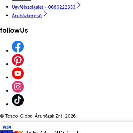
Ügyfélszolgálat - 0680222333
Áruházkereső
followUs
©
Tesco-Global Áruházak Zrt. 2026