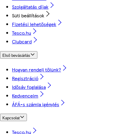
Szolgáltatás díjak
Süti beállítások
Fizetési lehetőségek
Tesco.hu
Clubcard
Első bevásárlás
Hogyan rendelj tőlünk?
Regisztráció
Idősáv foglalása
Kedvenceim
ÁFÁ-s számla igénylés
Kapcsolat
Tesco.hu