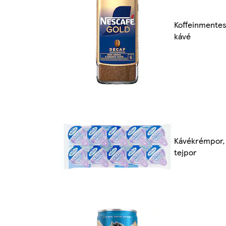
Koffeinmente
kávé
Kávékrémpor,
tejpor