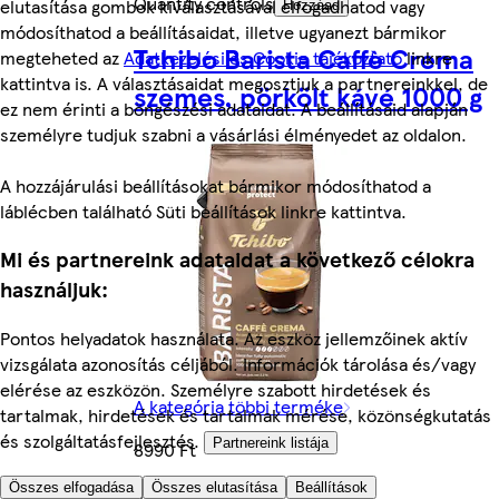
Quantity controls
elutasítása gombok kiválasztásával elfogadhatod vagy
Hozzáad
módosíthatod a beállításaidat, illetve ugyanezt bármikor
Tchibo Barista Caffè Crema
megteheted az
Adatkezelési és Cookie tájékoztató
linkre
kattintva is. A választásaidat megosztjuk a partnereinkkel, de
szemes, pörkölt kávé 1000 g
ez nem érinti a böngészési adataidat. A beállításaid alapján
személyre tudjuk szabni a vásárlási élményedet az oldalon.
A hozzájárulási beállításokat bármikor módosíthatod a
láblécben található Süti beállítások linkre kattintva.
Mi és partnereink adataidat a következő célokra
használjuk:
Pontos helyadatok használata. Az eszköz jellemzőinek aktív
vizsgálata azonosítás céljából. Információk tárolása és/vagy
elérése az eszközön. Személyre szabott hirdetések és
A kategória többi terméke
tartalmak, hirdetések és tartalmak mérése, közönségkutatás
és szolgáltatásfejlesztés.
Partnereink listája
8990 Ft
Összes elfogadása
Összes elutasítása
Beállítások
8990 Ft/kg