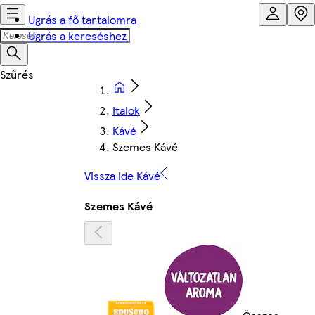
Ugrás a fő tartalomra
Ugrás a kereséshez
Italok
Kávé
Szemes Kávé
Vissza ide Kávé
Szemes Kávé