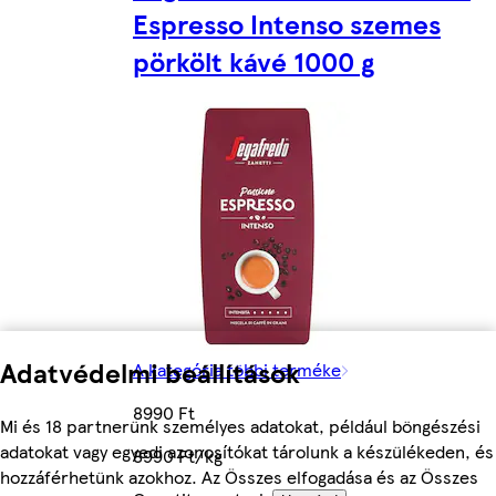
Espresso Intenso szemes
pörkölt kávé 1000 g
Adatvédelmi beállítások
A kategória többi terméke
8990 Ft
Mi és 18 partnerünk személyes adatokat, például böngészési
adatokat vagy egyedi azonosítókat tárolunk a készülékeden, és
8990 Ft/kg
hozzáférhetünk azokhoz. Az Összes elfogadása és az Összes