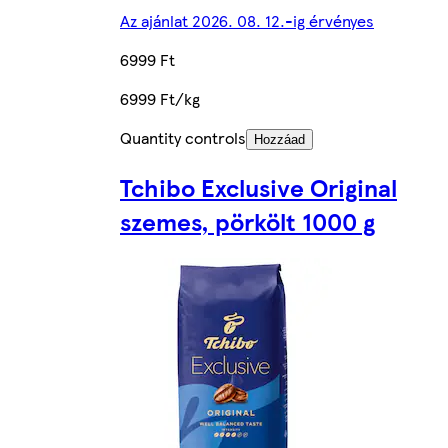
Az ajánlat 2026. 08. 12.-ig érvényes
6999 Ft
6999 Ft/kg
Quantity controls
Hozzáad
Tchibo Exclusive Original
szemes, pörkölt 1000 g