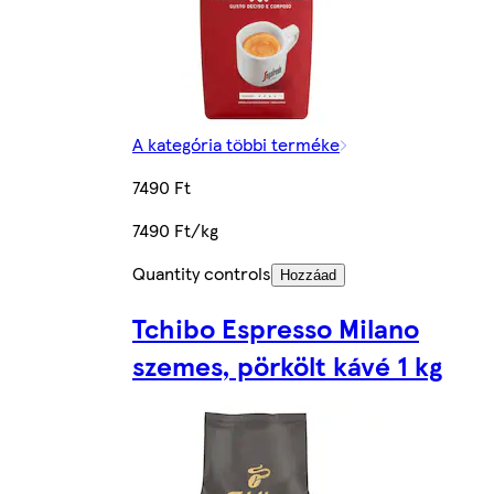
A kategória többi terméke
7490 Ft
7490 Ft/kg
Quantity controls
Hozzáad
Tchibo Espresso Milano
szemes, pörkölt kávé 1 kg