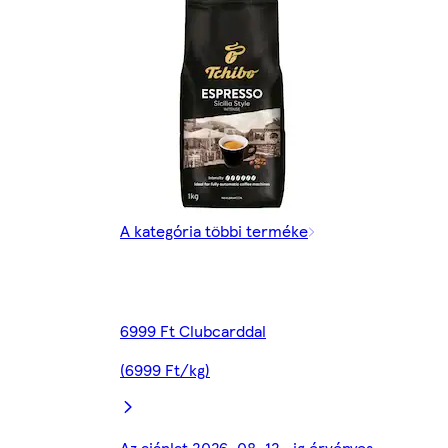
A kategória többi terméke
6999 Ft Clubcarddal
(6999 Ft/kg)
Az ajánlat 2026. 08. 12.-ig érvényes