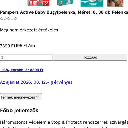
Pampers Active Baby Bugyipelenka, Méret: 8, 38 db Pelenka
Még nem érkezett értékelés
195 Ft/db
7399 Ft
Hozzáad
-16%, korábbi ár 8899 Ft
Az ajánlat 2026. 08. 12.-ig érvényes
Termék megnevezés
Főbb jellemzők
Háromszoros védelem a Stop & Protect rendszerrel: szivárgás