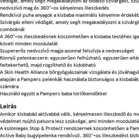
védőgát, amely segít megakadályozni az oldalsó szivárgást, sz
nedvszívó mag és 360°-os kényelmes illeszkedés
Rendkívül puha anyagok a kisbaba maximális kényelme érdeké
Szivárgás elleni védőgát, amely segít megakadályozni a szivárgá
comboknál
A 360°-os illeszkedésnek köszönhetően a kisbaba testéhez ig
követi minden mozdulatát
Szupererős nedvszívó magja azonnal felszívja a nedvességet
Könnyű pelenkacsere: egyszerűen felhúzható, egyszerűen elté
feltekerhető, majd rögzíthető és kidobható
A Skin Health Alliance bőrgyógyászainak vizsgálata és jóváhagy
alapján a Pampers pelenkák használata biztonságos a kisbabák
számára
Használd együtt a Pampers baba törlőkendőkkel
Leírás
Amikor kisbabád aktívabbá válik, kényelmesen illeszkedő és m
védelmet nyújtó pelusra lesz szüksége, ami minden mozdulatát
A különleges Stop & Protect rendszernek köszönhetően a Pa
Active Baby bugyipelenka rendkívüli, 360°-os illeszkedést bizto