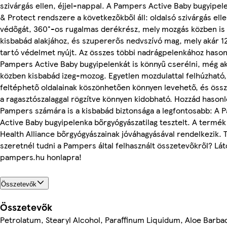
szivárgás ellen, éjjel-nappal. A Pampers Active Baby bugyipel
& Protect rendszere a következőkből áll: oldalsó szivárgás elle
védőgát, 360°-os rugalmas derékrész, mely mozgás közben is 
kisbabád alakjához, és szupererős nedvszívó mag, mely akár 12
tartó védelmet nyújt. Az összes többi nadrágpelenkához hason
Pampers Active Baby bugyipelenkát is könnyű cserélni, még ak
közben kisbabád izeg-mozog. Egyetlen mozdulattal felhúzható,
feltéphető oldalainak köszönhetően könnyen levehető, és öss
a ragasztószalaggal rögzítve könnyen kidobható. Hozzád hasonl
Pampers számára is a kisbabád biztonsága a legfontosabb: A
Active Baby bugyipelenka bőrgyógyászatilag tesztelt. A termék 
Health Alliance bőrgyógyászainak jóváhagyásával rendelkezik. 
szeretnél tudni a Pampers által felhasznált összetevőkről? Lát
pampers.hu honlapra!
Összetevők
Összetevők
Petrolatum, Stearyl Alcohol, Paraffinum Liquidum, Aloe Barba