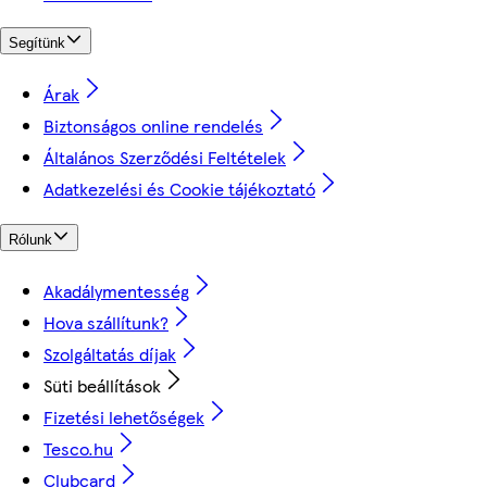
Segítünk
Árak
Biztonságos online rendelés
Általános Szerződési Feltételek
Adatkezelési és Cookie tájékoztató
Rólunk
Akadálymentesség
Hova szállítunk?
Szolgáltatás díjak
Süti beállítások
Fizetési lehetőségek
Tesco.hu
Clubcard