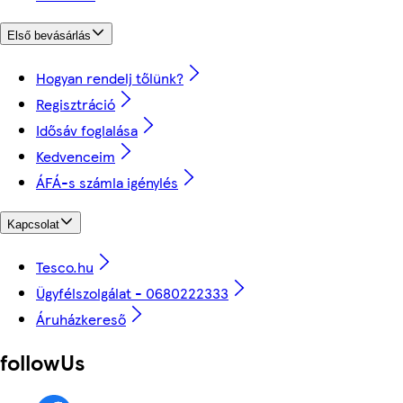
Első bevásárlás
Hogyan rendelj tőlünk?
Regisztráció
Idősáv foglalása
Kedvenceim
ÁFÁ-s számla igénylés
Kapcsolat
Tesco.hu
Ügyfélszolgálat - 0680222333
Áruházkereső
followUs