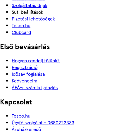
Szolgáltatás díjak
Süti beállítások
Fizetési lehetőségek
Tesco.hu
Clubcard
Első bevásárlás
Hogyan rendelj tőlünk?
Regisztráció
Idősáv foglalása
Kedvenceim
ÁFÁ-s számla igénylés
Kapcsolat
Tesco.hu
Ügyfélszolgálat - 0680222333
Áruházkereső