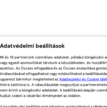
Adatvédelmi beállítások
Mi és 18 partnerünk személyes adatokat, például böngészési a
vagy egyedi azonosítókat tárolunk a készülékeden, és hozzáfé
azokhoz. Az Összes elfogadása és az Összes elutasítása gomb
kiválasztásával elfogadhatod vagy módosíthatod a beállításaidat
ugyanezt bármikor megteheted az
Adatkezelési és Cookie tájé
linkre kattintva is. A választásaidat megosztjuk a partnereinkke
nem érinti a böngészési adataidat. A beállításaid alapján szem
tudjuk szabni a vásárlási élményedet az oldalon.
A hozzájárulási beállításokat bármikor módosíthatod a láblécb