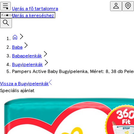
Ugrás a fő tartalomra
Ugrás a kereséshez
Baba
Babapelenkák
Bugyipelenkák
Pampers Active Baby Bugyipelenka, Méret: 8, 38 db Pele
Vissza a Bugyipelenkák
Speciális ajánlat