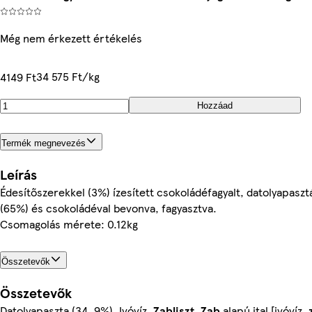
Még nem érkezett értékelés
34 575 Ft/kg
4149 Ft
Hozzáad
Termék megnevezés
Leírás
Édesítőszerekkel (3%) ízesített csokoládéfagyalt, datolyapaszt
(65%) és csokoládéval bevonva, fagyasztva.
Csomagolás mérete: 0.12kg
Összetevők
Összetevők
Datolyapaszta (34, 9%), Ivóvíz,
Zabliszt
,
Zab
alapú ital [ivóvíz,