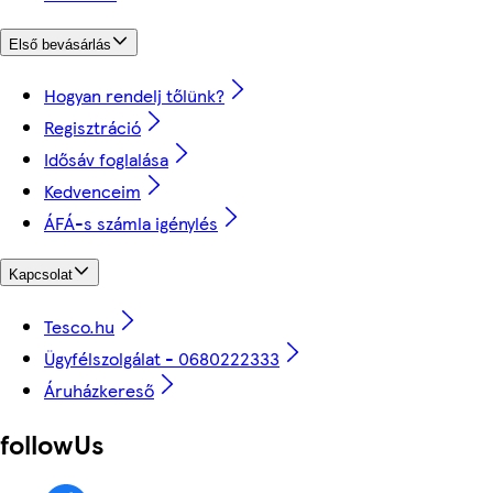
Első bevásárlás
Hogyan rendelj tőlünk?
Regisztráció
Idősáv foglalása
Kedvenceim
ÁFÁ-s számla igénylés
Kapcsolat
Tesco.hu
Ügyfélszolgálat - 0680222333
Áruházkereső
followUs