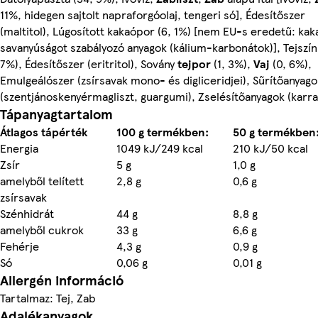
11%, hidegen sajtolt napraforgóolaj, tengeri só], Édesítőszer
(maltitol), Lúgosított kakaópor (6, 1%) [nem EU-s eredetű: kak
savanyúságot szabályozó anyagok (kálium-karbonátok)], Tejszín
7%), Édesítőszer (eritritol), Sovány
tejpor
(1, 3%),
Vaj
(0, 6%),
Emulgeálószer (zsírsavak mono- és digliceridjei), Sűrítőanyago
(szentjánoskenyérmagliszt, guargumi), Zselésítőanyagok (karr
Tápanyagtartalom
Átlagos tápérték
100 g termékben:
50 g termékben
Energia
1049 kJ/249 kcal
210 kJ/50 kcal
Zsír
5 g
1,0 g
amelyből telített
2,8 g
0,6 g
zsírsavak
Szénhidrát
44 g
8,8 g
amelyből cukrok
33 g
6,6 g
Fehérje
4,3 g
0,9 g
Só
0,06 g
0,01 g
Allergén információ
Tartalmaz: Tej, Zab
Adalékanyagok