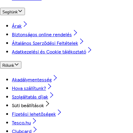
Segítünk
Árak
Biztonságos online rendelés
Általános Szerződési Feltételek
Adatkezelési és Cookie tájékoztató
Rólunk
Akadálymentesség
Hova szállítunk?
Szolgáltatás díjak
Süti beállítások
Fizetési lehetőségek
Tesco.hu
Clubcard