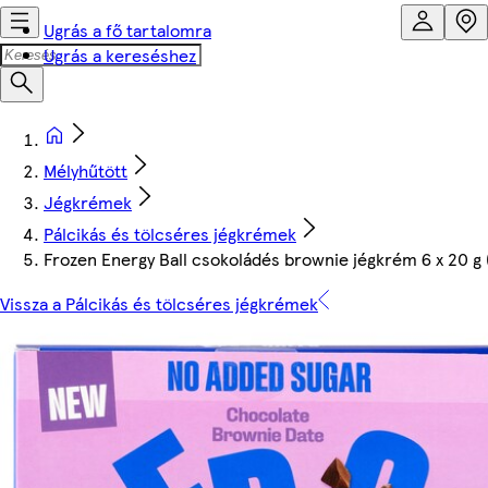
Ugrás a fő tartalomra
Ugrás a kereséshez
Mélyhűtött
Jégkrémek
Pálcikás és tölcséres jégkrémek
Frozen Energy Ball csokoládés brownie jégkrém 6 x 20 g 
Vissza a Pálcikás és tölcséres jégkrémek