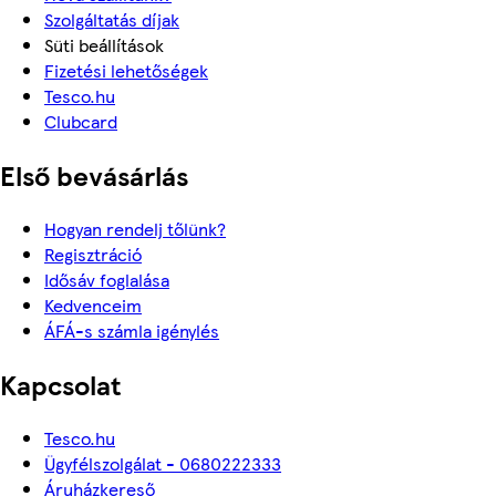
Szolgáltatás díjak
Süti beállítások
Fizetési lehetőségek
Tesco.hu
Clubcard
Első bevásárlás
Hogyan rendelj tőlünk?
Regisztráció
Idősáv foglalása
Kedvenceim
ÁFÁ-s számla igénylés
Kapcsolat
Tesco.hu
Ügyfélszolgálat - 0680222333
Áruházkereső